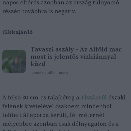
napos eltérés azonban az ország túlnyomó
részén továbbra is negatív.
Cikkajánló
Tavaszi aszály – Az Alföld már
most is jelentős vízhiánnyal
küzd
Granát-Galló Tímea
A felső 30 cm-es talajréteg a
Tiszántúl
északi
felének kivételével csaknem mindenhol
telített állapotba került, fél méternél
mélyebbre azonban csak délnyugaton és a