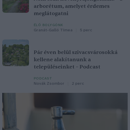
arborétum, amelyet érdemes
meglátogatni
ÉLŐ BOLYGÓNK
Granát-Galló Tímea
5 perc
Pár éven belül szivacsvárosokká
kellene alakítanunk a
településeinket – Podcast
PODCAST
Novák Zsombor
2 perc