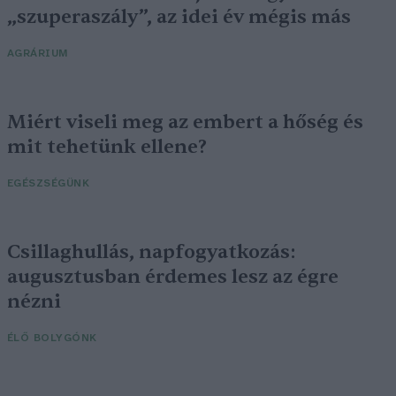
„szuperaszály”, az idei év mégis más
AGRÁRIUM
Miért viseli meg az embert a hőség és
mit tehetünk ellene?
EGÉSZSÉGÜNK
Csillaghullás, napfogyatkozás:
augusztusban érdemes lesz az égre
nézni
ÉLŐ BOLYGÓNK