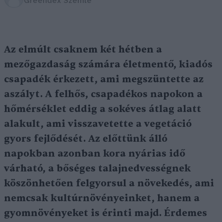
Greendex Szemle
Az elmúlt csaknem két hétben a
mezőgazdaság számára életmentő, kiadós
csapadék érkezett, ami megszüntette az
aszályt. A felhős, csapadékos napokon a
hőmérséklet eddig a sokéves átlag alatt
alakult, ami visszavetette a vegetáció
gyors fejlődését. Az előttünk álló
napokban azonban kora nyárias idő
várható, a bőséges talajnedvességnek
köszönhetően felgyorsul a növekedés, ami
nemcsak kultúrnövényeinket, hanem a
gyomnövényeket is érinti majd. É
rdemes