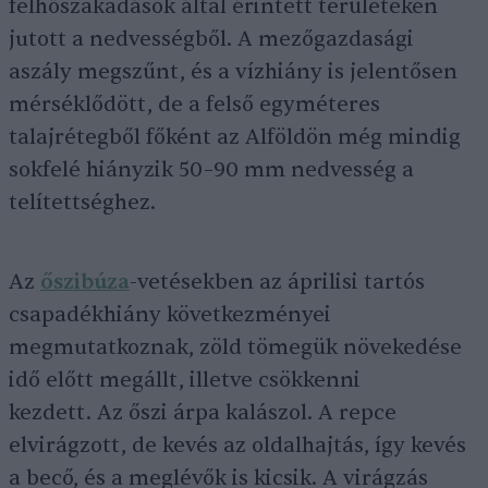
felhőszakadások által érintett területeken
jutott a nedvességből. A mezőgazdasági
aszály megszűnt, és a vízhiány is jelentősen
mérséklődött, de a felső egyméteres
talajrétegből főként az Alföldön még mindig
sokfelé hiányzik 50–90 mm nedvesség a
telítettséghez.
Az
őszibúza
-vetésekben az áprilisi tartós
csapadékhiány következményei
megmutatkoznak, zöld tömegük növekedése
idő előtt megállt, illetve csökkenni
kezdett. Az őszi árpa kalászol. A repce
elvirágzott, de kevés az oldalhajtás, így kevés
a becő, és a meglévők is kicsik. A virágzás