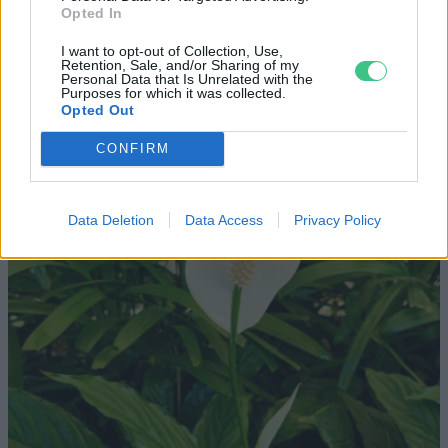
Opted In
a te lakásodban is
I want to opt-out of Collection, Use,
Lonkay Márta
4 perc
ÉLŐ BOLYGÓNK
Retention, Sale, and/or Sharing of my
Personal Data that Is Unrelated with the
Purposes for which it was collected.
Opted Out
CONFIRM
Data Deletion
Data Access
Privacy Policy