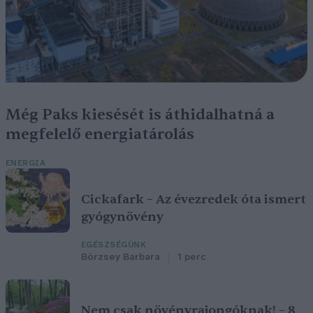
Még Paks kiesését is áthidalhatná a
megfelelő energiatárolás
ENERGIA
Cickafark – Az évezredek óta ismert
gyógynövény
EGÉSZSÉGÜNK
Börzsey Barbara
1 perc
Nem csak növényrajongóknak! – 8