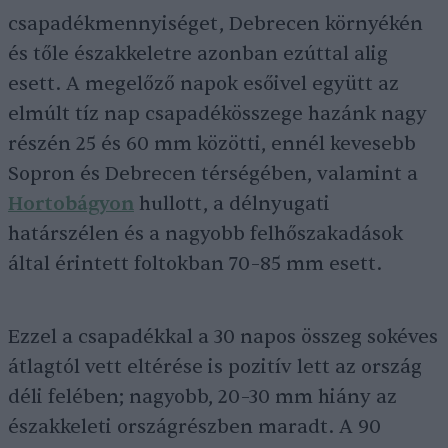
csapadékmennyiséget, Debrecen környékén
és tőle északkeletre azonban ezúttal alig
esett. A megelőző napok esőivel együtt az
elmúlt tíz nap csapadékösszege hazánk nagy
részén 25 és 60 mm közötti, ennél kevesebb
Sopron és Debrecen térségében, valamint a
Hortobágyon
hullott, a délnyugati
határszélen és a nagyobb felhőszakadások
által érintett foltokban 70–85 mm esett.
Ezzel a csapadékkal a 30 napos összeg sokéves
átlagtól vett eltérése is pozitív lett az ország
déli felében; nagyobb, 20–30 mm hiány az
északkeleti országrészben maradt. A 90