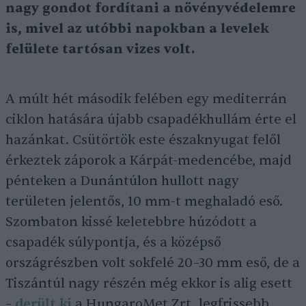
nagy gondot fo
rdítani a növényvédelemre
is, mivel az utóbbi napokban a levelek
felülete tartósan vizes volt.
A múlt hét második felében egy mediterrán
ciklon hatására újabb csapadékhullám érte el
hazánkat. Csütörtök este északnyugat felől
érkeztek záporok a Kárpát-medencébe, majd
pénteken a Dunántúlon hullott nagy
területen jelentős, 10 mm-t meghaladó eső.
Szombaton kissé keletebbre húzódott a
csapadék súlypontja, és a középső
országrészben volt sokfelé 20–30 mm eső, de a
Tiszántúl nagy részén még ekkor is alig esett
–
derült ki
a HungaroMet Zrt. legfrissebb