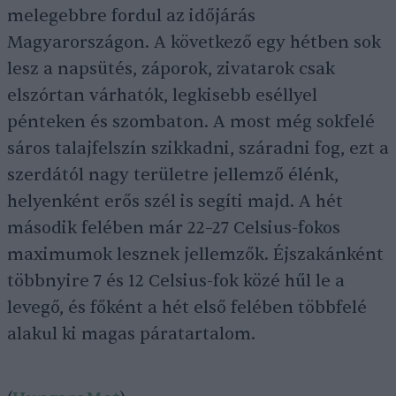
melegebbre fordul az időjárás
Magyarországon. A következő egy hétben sok
lesz a napsütés, záporok, zivatarok csak
elszórtan várhatók, legkisebb eséllyel
pénteken és szombaton. A most még sokfelé
sáros talajfelszín szikkadni, száradni fog, ezt a
szerdától nagy területre jellemző élénk,
helyenként erős szél is segíti majd. A hét
második felében már 22–27 Celsius-fokos
maximumok lesznek jellemzők. Éjszakánként
többnyire 7 és 12 Celsius-fok közé hűl le a
levegő, és főként a hét első felében többfelé
alakul ki magas páratartalom.