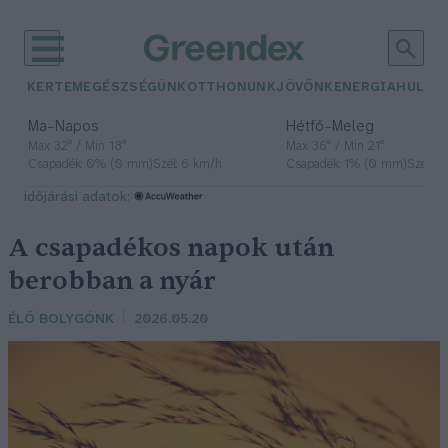
KERTEM
EGÉSZSÉGÜNK
OTTHONUNK
JÖVŐNK
ENERGIA
HULLA
–
–
Ma
Napos
Hétfő
Meleg
Max 32° / Min 18°
Max 36° / Min 21°
Csapadék: 0% (0 mm)
Szél: 6 km/h
Csapadék: 1% (0 mm)
Szél: 7
időjárási adatok:
A csapadékos napok után
berobban a nyár
ÉLŐ BOLYGÓNK
2026.05.20