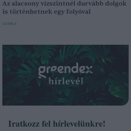
Az alacsony vízszintnél durvább dolgok
is történhetnek egy folyóval
SZEMLE
Iratkozz fel hírlevelünkre!