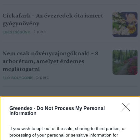
Cickafark – Az évezredek óta ismert
gyógynövény
1 perc
EGÉSZSÉGÜNK
Nem csak növényrajongóknak! – 8
arborétum, amelyet érdemes
meglátogatni
5 perc
ÉLŐ BOLYGÓNK
Greendex -
Do Not Process My Personal
Information
If you wish to opt-out of the sale, sharing to third parties, or
Holnapután
processing of your personal or sensitive information for