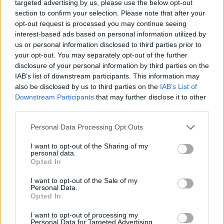
targeted advertising by us, please use the below opt-out
section to confirm your selection. Please note that after your
opt-out request is processed you may continue seeing
interest-based ads based on personal information utilized by
us or personal information disclosed to third parties prior to
your opt-out. You may separately opt-out of the further
disclosure of your personal information by third parties on the
IAB’s list of downstream participants. This information may
also be disclosed by us to third parties on the
IAB’s List of
Downstream Participants
that may further disclose it to other
third parties.
„Mindegy már, hogy milyen
A vegetáci
Personal Data Processing Opt Outs
víz, csak víz legyen” |
az ember 
Holnapután
Greendex
29:5
I want to opt-out of the Sharing of my
personal data.
Greendex
55:58
Opted In
I want to opt-out of the Sale of my
Personal Data.
Opted In
I want to opt-out of processing my
Vitorlavirág – Így lesz gyönyörű
Personal Data for Targeted Advertising.