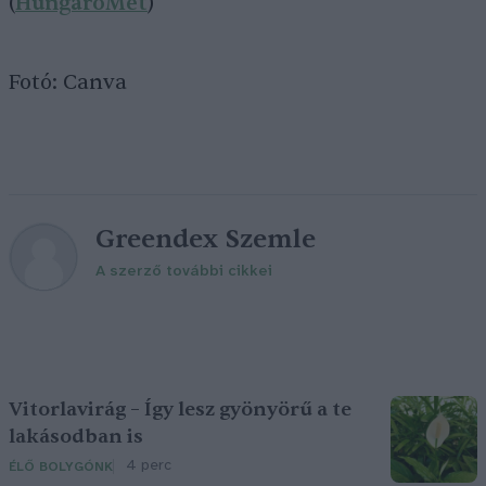
(
HungaroMet
)
Fotó: Canva
Greendex Szemle
A szerző további cikkei
Vitorlavirág – Így lesz gyönyörű a te
lakásodban is
4 perc
ÉLŐ BOLYGÓNK