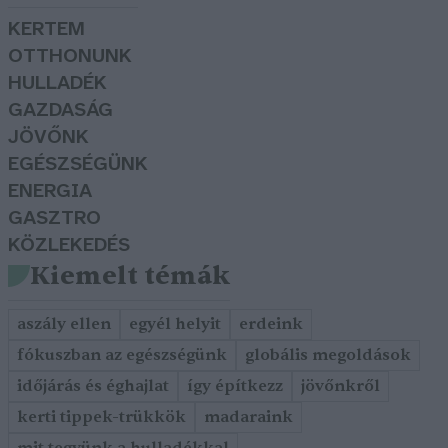
KERTEM
OTTHONUNK
HULLADÉK
GAZDASÁG
JÖVŐNK
EGÉSZSÉGÜNK
ENERGIA
GASZTRO
KÖZLEKEDÉS
Kiemelt témák
aszály ellen
egyél helyit
erdeink
fókuszban az egészségünk
globális megoldások
időjárás és éghajlat
így építkezz
jövőnkről
kerti tippek-trükkök
madaraink