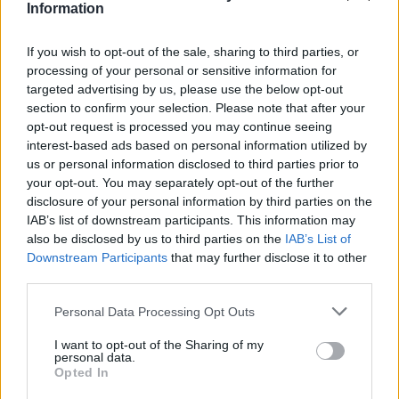
Information
If you wish to opt-out of the sale, sharing to third parties, or
processing of your personal or sensitive information for
targeted advertising by us, please use the below opt-out
section to confirm your selection. Please note that after your
opt-out request is processed you may continue seeing
interest-based ads based on personal information utilized by
us or personal information disclosed to third parties prior to
your opt-out. You may separately opt-out of the further
disclosure of your personal information by third parties on the
IAB’s list of downstream participants. This information may
also be disclosed by us to third parties on the
IAB’s List of
Magyarország tele van gyönyörű növényekkel, így arborétumokkal
Downstream Participants
that may further disclose it to other
is. A jó idő beköszöntével érdemes minél többet felkeresni.
third parties.
Personal Data Processing Opt Outs
Születésnapi programokkal várja a
hétvégén a közönséget a 160 éves
I want to opt-out of the Sharing of my
personal data.
Fővárosi Állatkert
Opted In