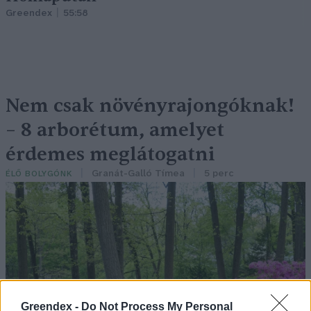
Greendex
55:58
Nem csak növényrajongóknak!
– 8 arborétum, amelyet
érdemes meglátogatni
Granát-Galló Tímea
5 perc
ÉLŐ BOLYGÓNK
Greendex -
Do Not Process My Personal