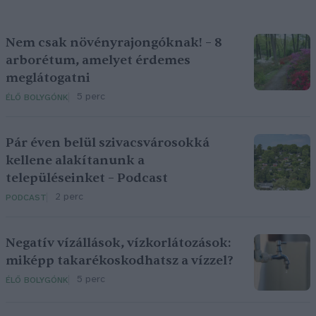
Nem csak növényrajongóknak! – 8
arborétum, amelyet érdemes
meglátogatni
5 perc
ÉLŐ BOLYGÓNK
Pár éven belül szivacsvárosokká
kellene alakítanunk a
településeinket – Podcast
2 perc
PODCAST
Negatív vízállások, vízkorlátozások:
miképp takarékoskodhatsz a vízzel?
5 perc
ÉLŐ BOLYGÓNK