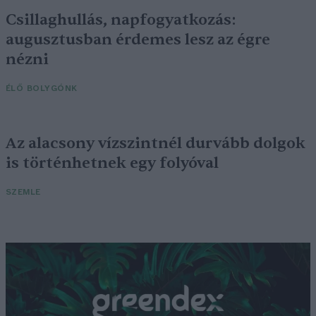
Csillaghullás, napfogyatkozás:
augusztusban érdemes lesz az égre
nézni
ÉLŐ BOLYGÓNK
Az alacsony vízszintnél durvább dolgok
is történhetnek egy folyóval
SZEMLE