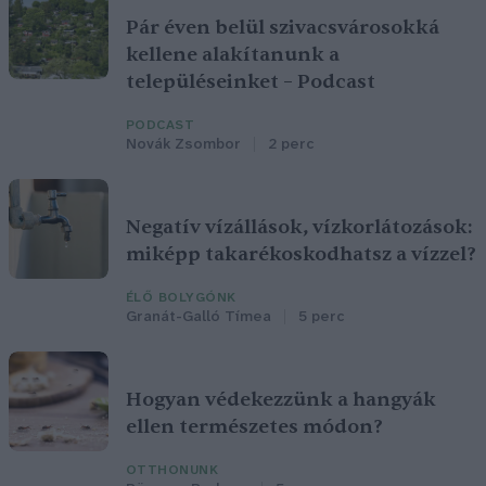
Pár éven belül szivacsvárosokká
kellene alakítanunk a
településeinket – Podcast
PODCAST
Novák Zsombor
2 perc
Negatív vízállások, vízkorlátozások:
miképp takarékoskodhatsz a vízzel?
ÉLŐ BOLYGÓNK
Granát-Galló Tímea
5 perc
Hogyan védekezzünk a hangyák
ellen természetes módon?
OTTHONUNK