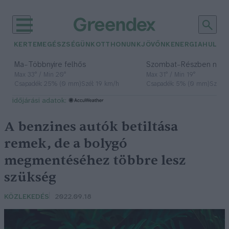
KERTEM
EGÉSZSÉGÜNK
OTTHONUNK
JÖVŐNK
ENERGIA
HULLA
–
–
Ma
Többnyire felhős
Szombat
Részben nap
Max 33° / Min 20°
Max 31° / Min 19°
Csapadék: 25% (0 mm)
Szél: 19 km/h
Csapadék: 5% (0 mm)
Szél: 
időjárási adatok:
A benzines autók betiltása
remek, de a bolygó
megmentéséhez többre lesz
szükség
KÖZLEKEDÉS
2022.09.18