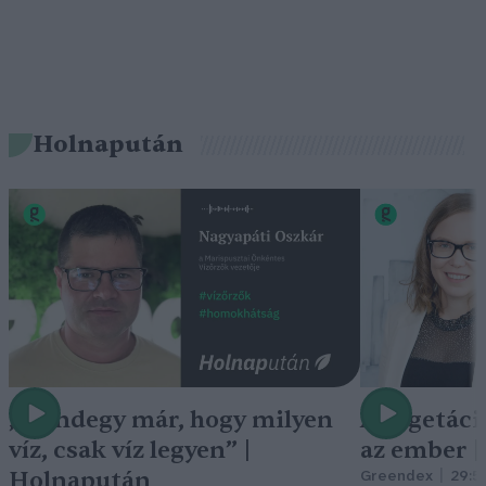
Holnapután
„Mindegy már, hogy milyen
A vegetáci
víz, csak víz legyen” |
az ember 
Holnapután
Greendex
29:5