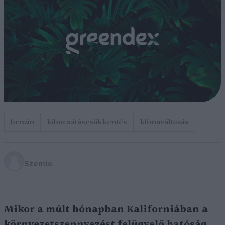
benzin
kibocsátáscsökkentés
klímaváltozás
Szemle
Mikor a múlt hónapban Kaliforniában a
környezetszennyezést felügyelő hatóság