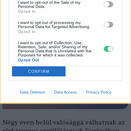
ÉLŐ BOLYGÓNK
I want to opt-out of the Sale of my
Personal Data.
Opted In
Szedd magad őszibarack: itt vannak
I want to opt-out of processing my
a legjobb lelőhelyek!
Personal Data for Targeted Advertising.
Opted In
SZEMLE
I want to opt-out of Collection, Use,
Retention, Sale, and/or Sharing of my
Personal Data that Is Unrelated with the
Purposes for which it was collected.
Opted Out
CONFIRM
Data Deletion
Data Access
Privacy Policy
Négy éven belül valósággá válhatnak az
elektromos repülőjáratok Európában