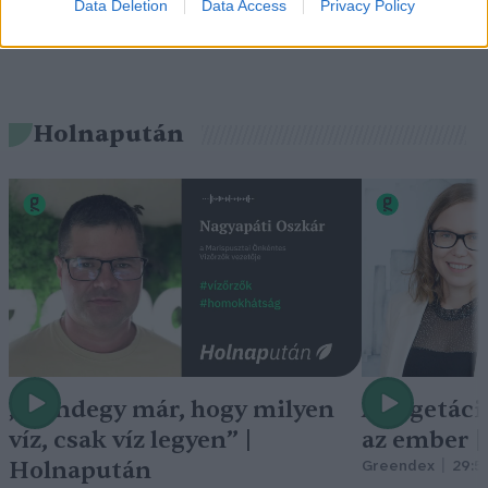
Data Deletion
Data Access
Privacy Policy
Holnapután
„Mindegy már, hogy milyen
A vegetáci
víz, csak víz legyen” |
az ember 
Holnapután
Greendex
29:5