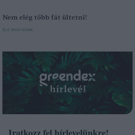
Nem elég több fát ültetni!
ÉLŐ BOLYGÓNK
Iratkozz fel hírlevelünkre!