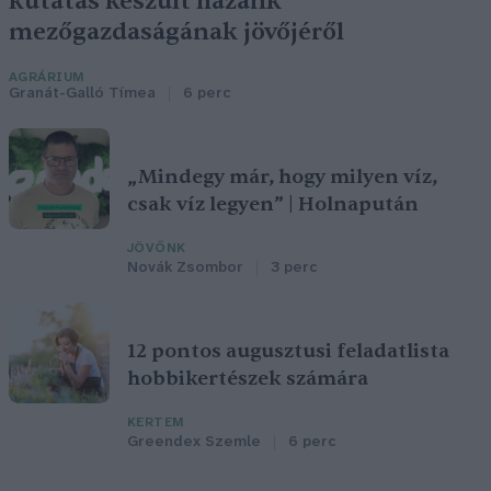
kutatás készült hazánk
mezőgazdaságának jövőjéről
AGRÁRIUM
Granát-Galló Tímea
6 perc
„Mindegy már, hogy milyen víz,
csak víz legyen” | Holnapután
JÖVŐNK
Novák Zsombor
3 perc
12 pontos augusztusi feladatlista
hobbikertészek számára
KERTEM
Greendex Szemle
6 perc