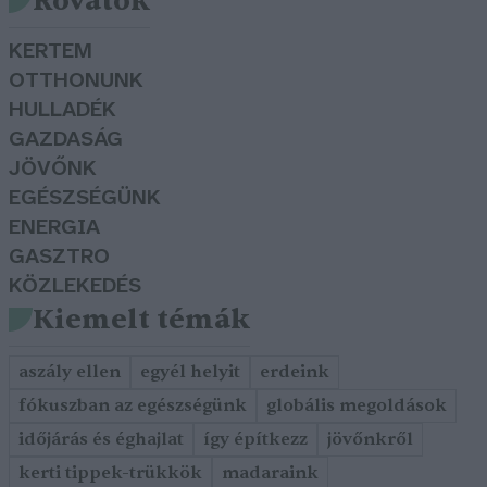
Rovatok
KERTEM
OTTHONUNK
HULLADÉK
GAZDASÁG
JÖVŐNK
EGÉSZSÉGÜNK
ENERGIA
GASZTRO
KÖZLEKEDÉS
Kiemelt témák
aszály ellen
egyél helyit
erdeink
fókuszban az egészségünk
globális megoldások
időjárás és éghajlat
így építkezz
jövőnkről
kerti tippek-trükkök
madaraink