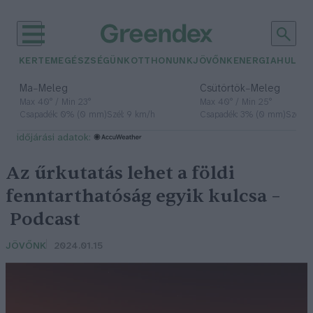
KERTEM
EGÉSZSÉGÜNK
OTTHONUNK
JÖVŐNK
ENERGIA
HULLA
–
–
Ma
Meleg
Csütörtök
Meleg
Max 40° / Min 23°
Max 40° / Min 25°
Csapadék: 0% (0 mm)
Szél: 9 km/h
Csapadék: 3% (0 mm)
Szél: 
időjárási adatok:
Az űrkutatás lehet a földi
fenntarthatóság egyik kulcsa –
Podcast
JÖVŐNK
2024.01.15