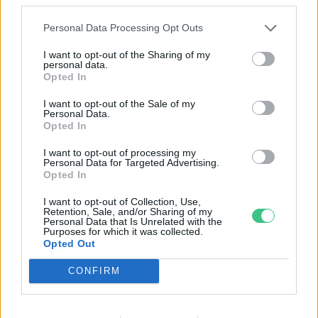
Personal Data Processing Opt Outs
Negatív vízállások, vízkorlátozások:
I want to opt-out of the Sharing of my
personal data.
miképp takarékoskodhatsz a vízzel?
Opted In
5 perc
ÉLŐ BOLYGÓNK
I want to opt-out of the Sale of my
Personal Data.
Opted In
Hogyan védekezzünk a hangyák ellen
természetes módon?
I want to opt-out of processing my
Personal Data for Targeted Advertising.
5 perc
Opted In
OTTHONUNK
I want to opt-out of Collection, Use,
Retention, Sale, and/or Sharing of my
Nyersanyag, amit millió tonna szám
Personal Data that Is Unrelated with the
Purposes for which it was collected.
pazarolunk el, holott több fronton is
Opted Out
segíteni az élelmiszertermelést
CONFIRM
4 perc
AGRÁRIUM