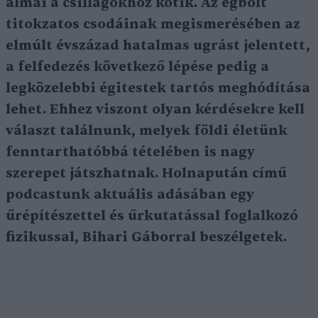
álmai a csillagokhoz kötik. Az égbolt
titokzatos csodáinak megismerésében az
elmúlt évszázad hatalmas ugrást jelentett,
a felfedezés következő lépése pedig a
legközelebbi égitestek tartós meghódítása
lehet. Ehhez viszont olyan kérdésekre kell
választ találnunk, melyek földi életünk
fenntarthatóbbá tételében is nagy
szerepet játszhatnak. Holnapután című
podcastunk aktuális adásában egy
űrépítészettel és űrkutatással foglalkozó
fizikussal, Bihari Gáborral beszélgetek.