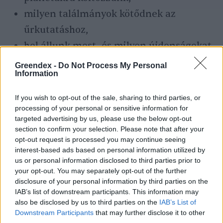
milyen találmányok kötődnek az
űrkutatáshoz,
hol állunk most, és milyen újdonságokat
hozhat a közeljövő az űrkutatásban.
Greendex -
Do Not Process My Personal
Information
Novák Zsombor
If you wish to opt-out of the sale, sharing to third parties, or
processing of your personal or sensitive information for
A szerző további cikkei
targeted advertising by us, please use the below opt-out
section to confirm your selection. Please note that after your
opt-out request is processed you may continue seeing
interest-based ads based on personal information utilized by
us or personal information disclosed to third parties prior to
your opt-out. You may separately opt-out of the further
disclosure of your personal information by third parties on the
IAB’s list of downstream participants. This information may
also be disclosed by us to third parties on the
IAB’s List of
Downstream Participants
that may further disclose it to other
third parties.