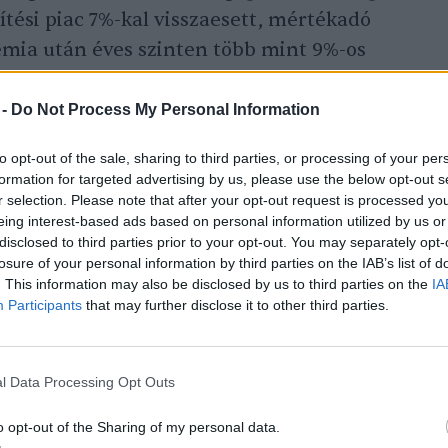
ítési piac 7%-kal visszaesett, mértékadó
émia után éves szinten több mint 9%-os
 keresletcsökkenés tapasztalható a
ez is csak átmeneti. Fontos látni, hogy a
 -
Do Not Process My Personal Information
ránti igény elért egy méretgazdaságossági
to opt-out of the sale, sharing to third parties, or processing of your per
em fog. Ráadásul a környezettudatos építés
formation for targeted advertising by us, please use the below opt-out s
s folyamatosan változnak, és egyre több zöld
r selection. Please note that after your opt-out request is processed y
eing interest-based ads based on personal information utilized by us or
gnak tartalmazni a közeljövőben. Tovább fog
disclosed to third parties prior to your opt-out. You may separately opt-
artalmas és fenntartható közösségi terekre,
losure of your personal information by third parties on the IAB’s list of
. This information may also be disclosed by us to third parties on the
IA
n kisebb ökológiai lábnyomot hagyó
Participants
that may further disclose it to other third parties.
nyünk, ezt kielégítő designra vágyunk.
l Data Processing Opt Outs
o opt-out of the Sharing of my personal data.