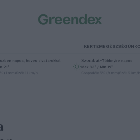
KERTEM
EGÉSZSÉGÜNK
Szombat
–
szben napos, heves zivatarokkal
Többnyire napos
n 21°
Max 32° / Min 19°
5% (1 mm)
Szél: 11 km/h
Csapadék: 5% (0 mm)
Szél: 9 km/
a