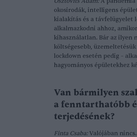
Osztovits Ádám:
A pandémia 
okosirodák, intelligens épül
kialakítás és a távfelügyelet
alkalmazkodni ahhoz, amikor
kihasználatlan. Bár az ilyen
költségesebb, üzemeltetésük 
lockdown esetén pedig – alk
hagyományos épületekhez kép
Van bármilyen sza
a fenntarthatóbb é
terjedésének?
Finta Csaba:
Valójában nincs