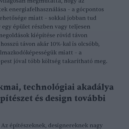
világosan megmutatta, hogy az
etek energiafelhasználása – a gócpontos
 lehetősége miatt – sokkal jobban tud
 egy épület részben vagy teljesen
 megoldások kiépítése rövid távon
hosszú távon akár 10%-kal is olcsóbb,
almazkodóképességük miatt – a
est jóval több költség takarítható meg.
kmai, technológiai akadálya
pítészet és design további
. Az építészeknek, designereknek nagy