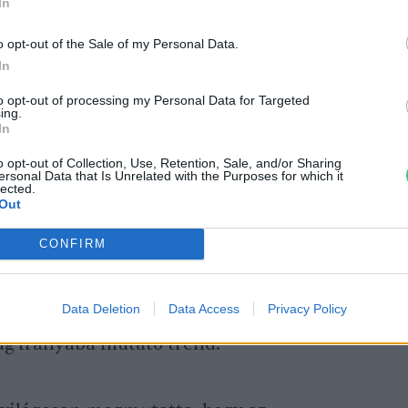
In
tőanyag – Tiny-house forradalom
o opt-out of the Sale of my Personal Data.
In
to opt-out of processing my Personal Data for Targeted
ing.
In
o opt-out of Collection, Use, Retention, Sale, and/or Sharing
ersonal Data that Is Unrelated with the Purposes for which it
a minimál design további erősödése
lected.
Out
ce-ban gyökerező trend az is, hogy 2020-ban
ben
vásároltak az emberek – legfőképpen
CONFIRM
i – szobanövényeket. Az elemzések szerint a
 biofil tervezés kerül előtérve, vagyis
Data Deletion
Data Access
Privacy Policy
i majd a természettel való kapcsolatunkat.
ság irányába mutató trend.