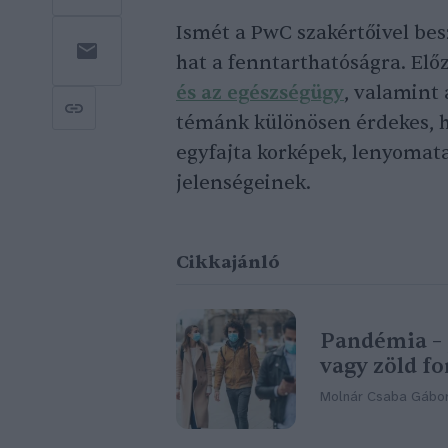
Ismét a PwC szakértőivel be
hat a fenntarthatóságra. Elő
és az egészségügy
, valamint
témánk különösen érdekes, h
egyfajta korképek, lenyomatai
jelenségeinek.
Cikkajánló
Pandémia – 
vagy zöld f
Molnár Csaba Gábo