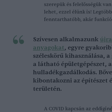
szerepük és felelősségük van
lehet, ezzel élünk is! Legtö
fenntarthatóbb, akár funkciój
Szívesen alkalmazunk
újr
anyagokat
, egyre gyakori
széleskörű kihasználása, a
a látható épületgépészet, a
hulladékgazdálkodás. Bőve
kibontakozni az építészet 
területén.
A COVID kapcsán az eddiginé