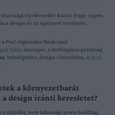
rthatósági törekvéseket hozott (vagy éppen
 a design és az építészet területén.
, a PwC regionális think tank
ger Júlia
manager, a körforgásos gazdaság
ba
, belsőépítész, design-vízionárius, a
Myd-
.
tetek a környezetbarát
 a design iránti keresletet?
 a globális, nem lakossági
green building
,