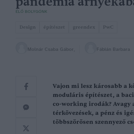
pandémia árnyékáb
ÉLŐ BOLYGÓNK
Design
építészet
greendex
PwC
Molnár Csaba Gábor
Fábián Barbara
Vajon mi lesz károsabb a 
moduláris építészet, a baci
co-working irodák? Avagy 
térkövezések, a pénz és igé
többszörösen szennyező c