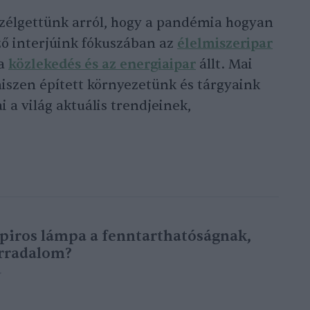
szélgettünk arról, hogy a pandémia hogyan
ző interjúink fókuszában az
élelmiszeripar
 a
közlekedés és az energiaipar
állt. Mai
iszen épített környezetünk és tárgyaink
 a világ aktuális trendjeinek,
piros lámpa a fenntarthatóságnak,
orradalom?
r