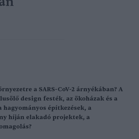
an
környezetre a SARS-CoV-2 árnyékában? A
lusölő design festék, az ökoházak és a
a hagyományos építkezések, a
ny híján elakadó projektek, a
somagolás?