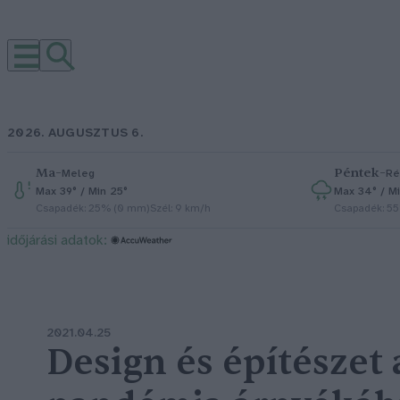
2026. AUGUSZTUS 6.
Ma
–
Péntek
–
Meleg
Ré
Max 39° / Min 25°
Max 34° / Mi
Csapadék: 25% (0 mm)
Szél: 9 km/h
Csapadék: 5
időjárási adatok:
2021.04.25
Design és építészet 