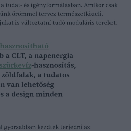
 a tudat- és igényformálásban. Amikor csak
bbünk örömmel tervez természetközeli,
ukat is változtatni tudó moduláris tereket.
ahasznosítható
bb a CLT, a napenergia
szürkevíz
-hasznosítás,
 zöldfalak, a tudatos
n van lehetőség
és a design minden
l gyorsabban kezdtek terjedni az