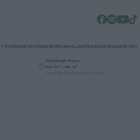
OTTHONUNK
JÖVŐNK
ENERGIA
HULLADÉK
GAZDASÁG
GASZTRO
Vasárnap
–
Napos
Max 34° / Min 18°
h
Csapadék: 0% (0 mm)
Szél: 6 km/h