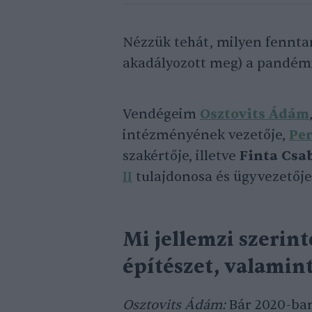
Nézzük tehát, milyen fennta
akadályozott meg) a pandémia
Vendégeim
Osztovits Ádám
intézményének vezetője,
Per
szakértője, illetve
Finta Csa
II
tulajdonosa és ügyvezetője
Mi jellemzi szerin
építészet, valamint
Osztovits Ádám:
Bár 2020-ban