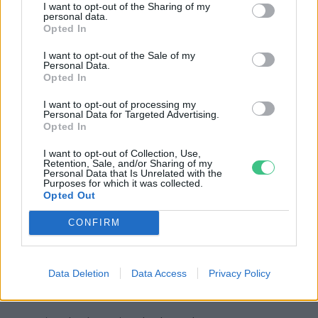
és két vérebbel indultunk, már
I want to opt-out of the Sharing of my
personal data.
Opted In
dicsőséget sem remélve, csak
Istenben bízva. Delelő tájt
I want to opt-out of the Sale of my
Personal Data.
értünk a bestia nyomába. […] A
Opted In
fenevad hátsó lábai épp a
I want to opt-out of processing my
Personal Data for Targeted Advertising.
földhöz értek, szárnyai sebesen
Opted In
vertek. Az ördög maga nézett
I want to opt-out of Collection, Use,
Retention, Sale, and/or Sharing of my
velünk szembe. […] A tüzes nyíl
Personal Data that Is Unrelated with the
Purposes for which it was collected.
végül beléhasított a szemébe, a
Opted Out
bestia nekilátott a vergődésnek.
CONFIRM
Az alabárdok már a megváltást
hozták a szörnyetegre.
Data Deletion
Data Access
Privacy Policy