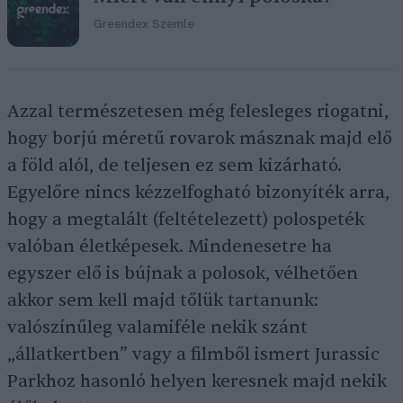
Greendex Szemle
Azzal természetesen még felesleges riogatni,
hogy borjú méretű rovarok másznak majd elő
a föld alól, de teljesen ez sem kizárható.
Egyelőre nincs kézzelfogható bizonyíték arra,
hogy a megtalált (feltételezett) polospeték
valóban életképesek. Mindenesetre ha
egyszer elő is bújnak a polosok, vélhetően
akkor sem kell majd tőlük tartanunk:
valószínűleg valamiféle nekik szánt
„állatkertben” vagy a filmből ismert Jurassic
Parkhoz hasonló helyen keresnek majd nekik