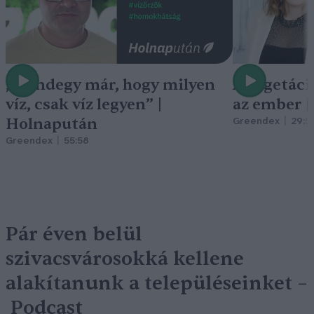
„Mindegy már, hogy milyen
A vegetáci
víz, csak víz legyen” |
az ember 
Holnapután
Greendex
29:5
Greendex
55:58
Pár éven belül
szivacsvárosokká kellene
alakítanunk a településeinket –
Podcast