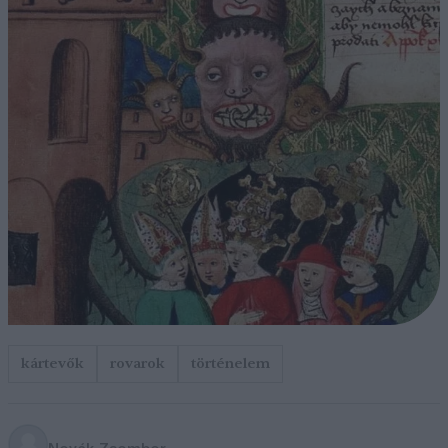
kártevők
rovarok
történelem