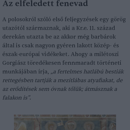
Az elfeledett fenevad
A polosokról szóló első feljegyzések egy görög
utazótól származnak, aki a Kr.e. 11. század
derekán utazta be az akkor még barbárok
által is csak nagyon gyéren lakott közép- és
észak-európai vidékeket. Ahogy a milétoszi
Gorgiász töredékesen fennmaradt történeti
munkájában írja,
„a fertelmes hatlábú bestiák
rettegésben tartják a mezítlábas atyafiakat, de
az erődítések sem óvnak tőlük; átmásznak a
falakon is”
.