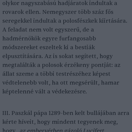
olykor nagyszabású hadjáratok indultak a
rovarok ellen. Nemegyszer több száz fős
seregekkel indultak a polosfészkek kiirtására.
A feladat nem volt egyszerű, de a
hadmérnökök egyre furfangosabb
módszereket eszeltek ki a bestiák
elpusztítására. Az is sokat segített, hogy
megtalálták a polosok érzékeny pontját: az
állat szeme a többi testrészéhez képest
védtelenebb volt, ha ott megsérült, hamar
képtelenné vált a védekezésre.
III. Paszkál pápa 1289-ben kelt bullájában arra
kérte híveit, hogy mindent tegyenek meg,
hogy
„az embervérben gázoló Lucifert