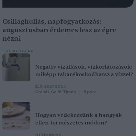
Csillaghullás, napfogyatkozás:
augusztusban érdemes lesz az égre
nézni
ÉLŐ BOLYGÓNK
Negatív vízállások, vízkorlátozások:
miképp takarékoskodhatsz a vízzel?
ÉLŐ BOLYGÓNK
Granát-Galló Tímea
5 perc
Hogyan védekezzünk a hangyák
ellen természetes módon?
OTTHONUNK