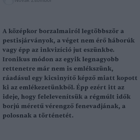
Novák Zsombor
A középkor borzalmairól legtöbbször a
pestisjárványok, a véget nem érő háborúk
vagy épp az inkvizíció jut eszünkbe.
Ironikus módon az egyik legnagyobb
rettenetre már nem is emlékszünk,
ráadásul egy kicsinyítő képző miatt kopott
ki az emlékezetünkből. Épp ezért itt az
ideje, hogy felelevenítsük a régmúlt idők
borjú méretű vérengző fenevadjának, a
polosnak a történetét.