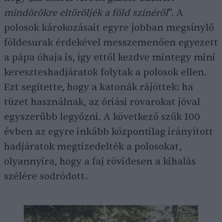
mindörökre eltöröljék a föld színéről
”. A
polosok károkozásait egyre jobban megsínylő
földesurak érdekével messzemenően egyezett
a pápa óhaja is, így ettől kezdve mintegy mini
kereszteshadjáratok folytak a polosok ellen.
Ezt segítette, hogy a katonák rájöttek: ha
tüzet használnak, az óriási rovarokat jóval
egyszerűbb legyőzni. A következő szűk 100
évben az egyre inkább központilag irányított
hadjáratok megtizedelték a polosokat,
olyannyira, hogy a faj rövidesen a kihalás
szélére sodródott.