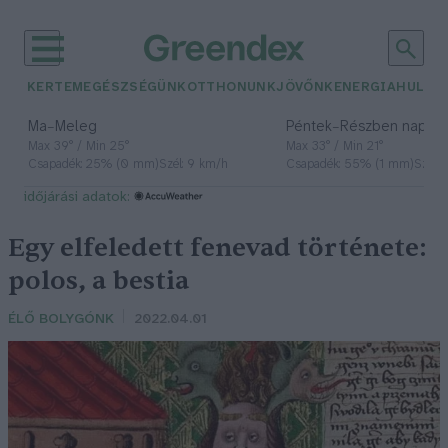
KERTEM
EGÉSZSÉGÜNK
OTTHONUNK
JÖVŐNK
ENERGIA
HULLA
–
–
Ma
Meleg
Péntek
Részben napos, 
Max 39° / Min 25°
Max 33° / Min 21°
Csapadék: 25% (0 mm)
Szél: 9 km/h
Csapadék: 55% (1 mm)
Szél: 
időjárási adatok:
Egy elfeledett fenevad története:
polos, a bestia
ÉLŐ BOLYGÓNK
2022.04.01