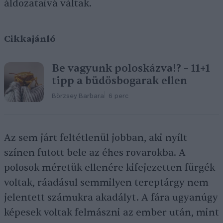
áldozataivá váltak.
Cikkajánló
Be vagyunk poloskázva!? – 11+1
tipp a büdösbogarak ellen
Börzsey Barbara
6 perc
Az sem járt feltétlenül jobban, aki nyílt
színen futott bele az éhes rovarokba. A
polosok méretük ellenére kifejezetten fürgék
voltak, ráadásul semmilyen tereptárgy nem
jelentett számukra akadályt. A fára ugyanúgy
képesek voltak felmászni az ember után, mint