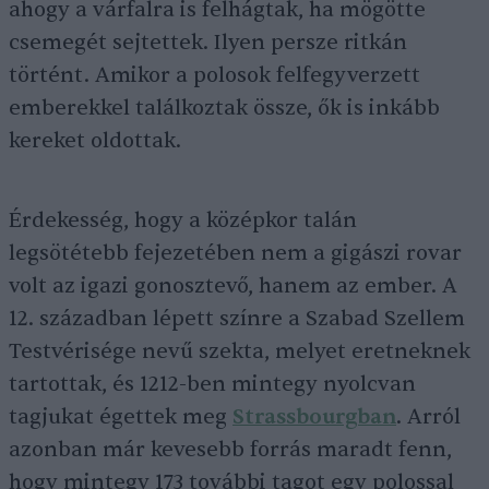
ahogy a várfalra is felhágtak, ha mögötte
csemegét sejtettek. Ilyen persze ritkán
történt. Amikor a polosok felfegyverzett
emberekkel találkoztak össze, ők is inkább
kereket oldottak.
Érdekesség, hogy a középkor talán
legsötétebb fejezetében nem a gigászi rovar
volt az igazi gonosztevő, hanem az ember. A
12. században lépett színre a Szabad Szellem
Testvérisége nevű szekta, melyet eretneknek
tartottak, és 1212-ben mintegy nyolcvan
tagjukat égettek meg
Strassbourgban
. Arról
azonban már kevesebb forrás maradt fenn,
hogy mintegy 173 további tagot egy polossal