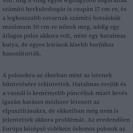
volt: míg a világ egyik legnagyobb bogarának
számító herkulesbogár is csupán 17 cm-re, és
a leghosszabb rovarnak számító botsáskák
maximum 50 cm-re nőnek meg, addig egy
átlagos polos akkora volt, mint egy hatalmas
kutya, de egyes leírások kisebb borjúhoz
hasonlították.
A polosokra az ókorban mint az istenek
büntetésére tekintettek. Hatalmas erejük és
a vasnál is keményebb páncéljuk miatt kevés
igazán hatásos módszer létezett az
elpusztításukra, de ekkoriban még nem is
jelentettek akkora problémát. Az eredendően
Európa középső vidékein őshonos polosok az