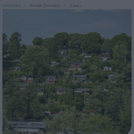
Novák Zsombor
2 perc
PODCAST