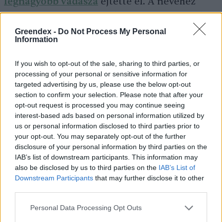
legnagyobb vadásza
ejtette el. A nevéhez
fűződő Livre de Chasse (A vadászat könyve)
című munkájában, melynek kézirata ma a
Greendex -
Do Not Process My Personal
Information
Párizsi Nemzeti Könyvtárban található, külön
fejezetet szentelt a bestiával való
If you wish to opt-out of the sale, sharing to third parties, or
processing of your personal or sensitive information for
küzdelemnek.
targeted advertising by us, please use the below opt-out
section to confirm your selection. Please note that after your
opt-out request is processed you may continue seeing
Harmadnapja űztük a ventenac-i
interest-based ads based on personal information utilized by
us or personal information disclosed to third parties prior to
erdőkben a bűzös fenevadat, de
your opt-out. You may separately opt-out of the further
az csak nem akarta előadni
disclosure of your personal information by third parties on the
IAB’s list of downstream participants. This information may
magát. Végül az utolsó reggelen
also be disclosed by us to third parties on the
IAB’s List of
lovainkat is hátra kellett hagyni,
Downstream Participants
that may further disclose it to other
third parties.
mert nem bírták már a hajszát.
Personal Data Processing Opt Outs
Három legvitézebb emberemmel