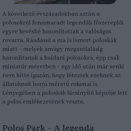
A következő évszázadokban aztán a
polosokról fennmaradt legendák főszereplői
egyre kevésbé hasonlítottak a valóságos
rovarra. Ráadásul a ma is ismert poloskák
miatt – melyek amúgy megszólalásig
hasonlítanak a hajdani polosokra, épp csak
miniatűr méretben – egy idő után már senki
nem hitte igazán, hogy léteztek ezeknek az
állatoknak borjú méretű rokonai is.
Lényegében a poloskák kicsinyítő képzője lett
a polos emlékezetének veszte.
Polos Park – A legenda