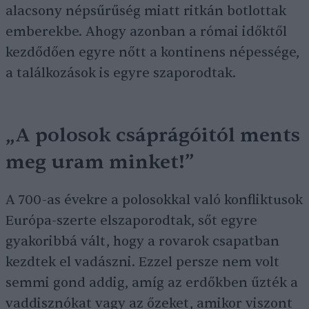
alacsony népsűrűség miatt ritkán botlottak
emberekbe. Ahogy azonban a római időktől
kezdődően egyre nőtt a kontinens népessége,
a találkozások is egyre szaporodtak.
„A polosok csáprágóitól ments
meg uram minket!”
A 700-as évekre a polosokkal való konfliktusok
Európa-szerte elszaporodtak, sőt egyre
gyakoribbá vált, hogy a rovarok csapatban
kezdtek el vadászni. Ezzel persze nem volt
semmi gond addig, amíg az erdőkben űzték a
vaddisznókat vagy az őzeket, amikor viszont