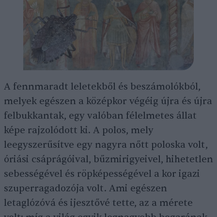
A fennmaradt leletekből és beszámolókból,
melyek egészen a középkor végéig újra és újra
felbukkantak, egy valóban félelmetes állat
képe rajzolódott ki. A polos, mely
leegyszerűsítve egy nagyra nőtt poloska volt,
óriási csáprágóival, bűzmirigyeivel, hihetetlen
sebességével és röpképességével a kor igazi
szuperragadozója volt. Ami egészen
letaglózóvá és ijesztővé tette, az a mérete