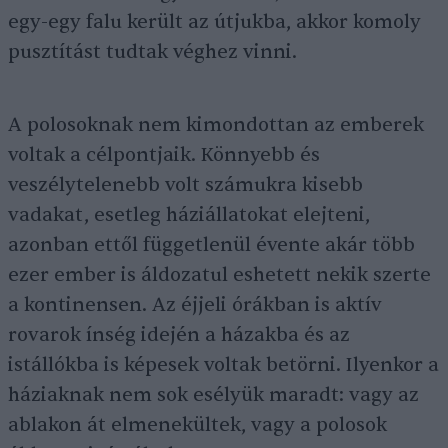
egy-egy falu került az útjukba, akkor komoly
pusztítást tudtak véghez vinni.
A polosoknak nem kimondottan az emberek
voltak a célpontjaik. Könnyebb és
veszélytelenebb volt számukra kisebb
vadakat, esetleg háziállatokat elejteni,
azonban ettől függetlenül évente akár több
ezer ember is áldozatul eshetett nekik szerte
a kontinensen. Az éjjeli órákban is aktív
rovarok ínség idején a házakba és az
istállókba is képesek voltak betörni. Ilyenkor a
háziaknak nem sok esélyük maradt: vagy az
ablakon át elmenekültek, vagy a polosok