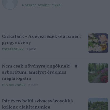
A szerző további cikkei
Cickafark – Az évezredek óta ismert
gyógynövény
1 perc
EGÉSZSÉGÜNK
Nem csak növényrajongóknak! – 8
arborétum, amelyet érdemes
meglátogatni
5 perc
ÉLŐ BOLYGÓNK
Pár éven belül szivacsvárosokká
kellene alakítanunk a