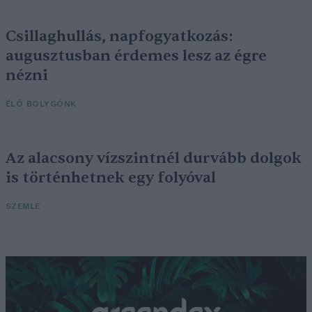
Csillaghullás, napfogyatkozás:
augusztusban érdemes lesz az égre
nézni
ÉLŐ BOLYGÓNK
Az alacsony vízszintnél durvább dolgok
is történhetnek egy folyóval
SZEMLE