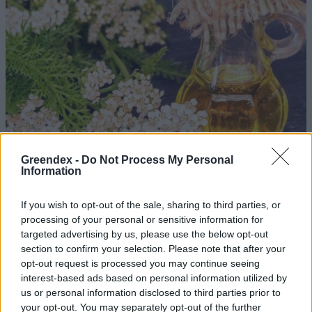
Greendex -
Do Not Process My Personal
Information
If you wish to opt-out of the sale, sharing to third parties, or
processing of your personal or sensitive information for
Ezt a növényt már az őskorban is ismerték, a népi gyógyászatban
targeted advertising by us, please use the below opt-out
pedig ma is számos betegség ellen használják.
section to confirm your selection. Please note that after your
opt-out request is processed you may continue seeing
interest-based ads based on personal information utilized by
Születésnapi programokkal várja a
us or personal information disclosed to third parties prior to
hétvégén a közönséget a 160 éves
your opt-out. You may separately opt-out of the further