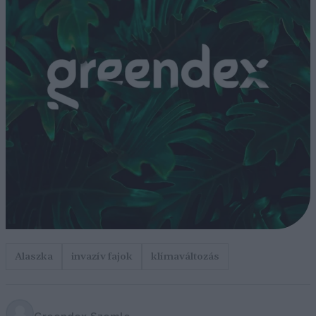
Alaszka
invazív fajok
klímaváltozás