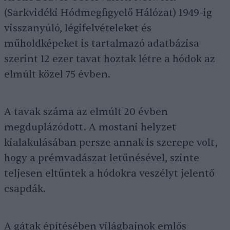
(Sarkvidéki Hódmegfigyelő Hálózat) 1949-ig
visszanyúló, légifelvételeket és
műholdképeket is tartalmazó adatbázisa
szerint 12 ezer tavat hoztak létre a hódok az
elmúlt közel 75 évben.
A tavak száma az elmúlt 20 évben
megduplázódott. A mostani helyzet
kialakulásában persze annak is szerepe volt,
hogy a prémvadászat letűnésével, szinte
teljesen eltűntek a hódokra veszélyt jelentő
csapdák.
A gátak építésében világbajnok emlős