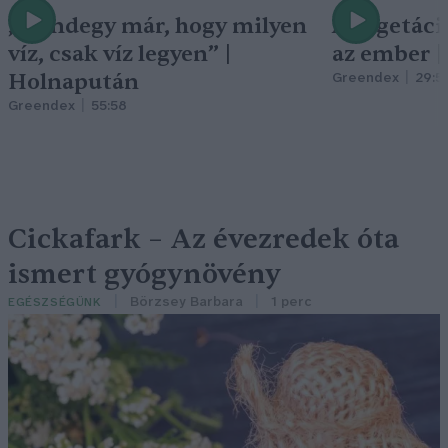
„Mindegy már, hogy milyen
A vegetáci
víz, csak víz legyen” |
az ember 
Holnapután
Greendex
29:5
Greendex
55:58
Cickafark – Az évezredek óta
ismert gyógynövény
Börzsey Barbara
1 perc
EGÉSZSÉGÜNK