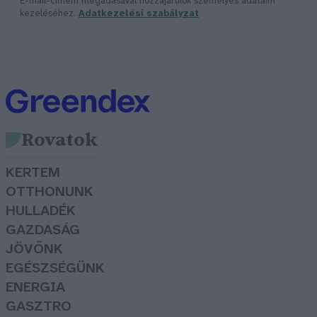
E-mail-címem megadásával hozzájárulok személyes adataim
kezeléséhez.
Adatkezelési szabályzat
Rovatok
KERTEM
OTTHONUNK
HULLADÉK
GAZDASÁG
JÖVŐNK
EGÉSZSÉGÜNK
ENERGIA
GASZTRO