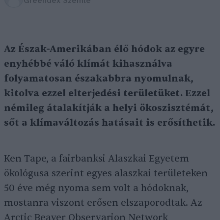
Greendex Szemle
Az Észak-Amerikában élő hódok az egyre
enyhébbé váló klímát kihasználva
folyamatosan északabbra nyomulnak,
kitolva ezzel elterjedési területüket. Ezzel
némileg átalakítják a helyi ökoszisztémát,
sőt a klímaváltozás hatásait is erősíthetik.
Ken Tape, a fairbanksi Alaszkai Egyetem
ökológusa szerint egyes alaszkai területeken
50 éve még nyoma sem volt a hódoknak,
mostanra viszont erősen elszaporodtak. Az
Arctic Beaver Observarion Network