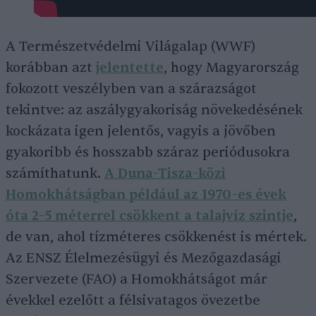
A Természetvédelmi Világalap (WWF)
korábban azt
jelentette
, hogy Magyarország
fokozott veszélyben van a szárazságot
tekintve: az aszálygyakoriság növekedésének
kockázata igen jelentős, vagyis a jövőben
gyakoribb és hosszabb száraz periódusokra
számíthatunk.
A Duna-Tisza-közi
Homokhátságban például az 1970-es évek
óta 2–5 méterrel csökkent a talajvíz szintje
,
de van, ahol tízméteres csökkenést is mértek.
Az ENSZ Élelmezésügyi és Mezőgazdasági
Szervezete (FAO) a Homokhátságot már
évekkel ezelőtt a félsivatagos övezetbe