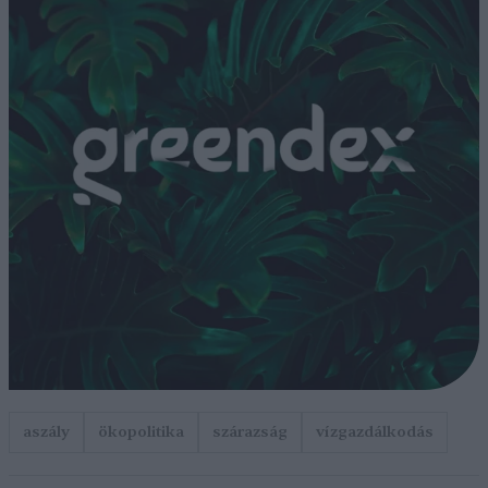
aszály
ökopolitika
szárazság
vízgazdálkodás