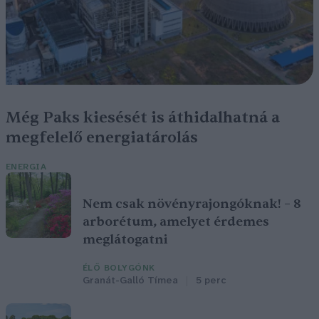
Még Paks kiesését is áthidalhatná a
megfelelő energiatárolás
ENERGIA
Nem csak növényrajongóknak! – 8
arborétum, amelyet érdemes
meglátogatni
ÉLŐ BOLYGÓNK
Granát-Galló Tímea
5 perc