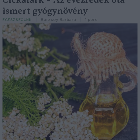
Cickafark – Az évezredek óta
ismert gyógynövény
Börzsey Barbara
1 perc
EGÉSZSÉGÜNK