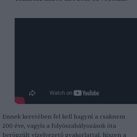
Ennek keretében fel kell hagyni a csaknem
200 éve, vagyis a folyószabályozások óta
berögzült vízelvezető gyakorlattal, hiszen a