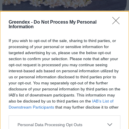
Greendex -
Do Not Process My Personal
Ezt a növényt már az őskorban is ismerték, a népi gyógyászatban
Information
pedig ma is számos betegség ellen használják.
If you wish to opt-out of the sale, sharing to third parties, or
processing of your personal or sensitive information for
Születésnapi programokkal várja a
targeted advertising by us, please use the below opt-out
hétvégén a közönséget a 160 éves
section to confirm your selection. Please note that after your
Fővárosi Állatkert
opt-out request is processed you may continue seeing
interest-based ads based on personal information utilized by
us or personal information disclosed to third parties prior to
ÉLŐ BOLYGÓNK
your opt-out. You may separately opt-out of the further
disclosure of your personal information by third parties on the
Szedd magad őszibarack: itt vannak
IAB’s list of downstream participants. This information may
a legjobb lelőhelyek!
also be disclosed by us to third parties on the
IAB’s List of
Downstream Participants
that may further disclose it to other
SZEMLE
third parties.
Personal Data Processing Opt Outs