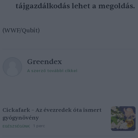
tájgazdálkodás lehet a megoldás.
(WWF/Qubit)
Greendex
A szerző további cikkei
Cickafark – Az évezredek óta ismert
gyógynövény
1 perc
EGÉSZSÉGÜNK