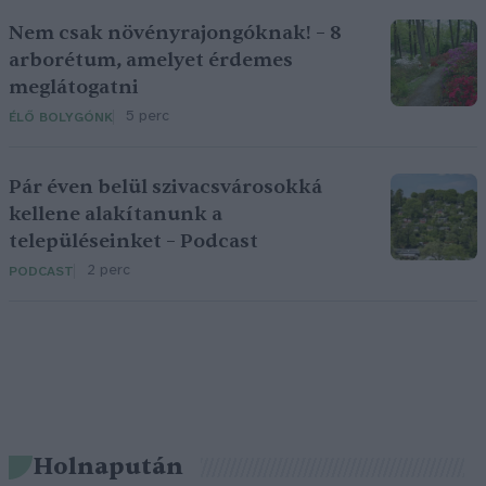
Nem csak növényrajongóknak! – 8
arborétum, amelyet érdemes
meglátogatni
5 perc
ÉLŐ BOLYGÓNK
Pár éven belül szivacsvárosokká
kellene alakítanunk a
településeinket – Podcast
2 perc
PODCAST
Holnapután