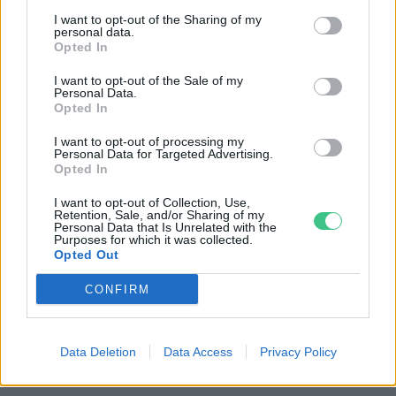
I want to opt-out of the Sharing of my
personal data.
Opted In
I want to opt-out of the Sale of my
Personal Data.
Opted In
I want to opt-out of processing my
Personal Data for Targeted Advertising.
Opted In
Négy éven belül valósággá válhatnak az
I want to opt-out of Collection, Use,
Retention, Sale, and/or Sharing of my
elektromos repülőjáratok Európában
Personal Data that Is Unrelated with the
Purposes for which it was collected.
Opted Out
KÖZLEKEDÉS
CONFIRM
Történelmi aszály sújtja Nagy-
Britanniát is
Data Deletion
Data Access
Privacy Policy
SZEMLE