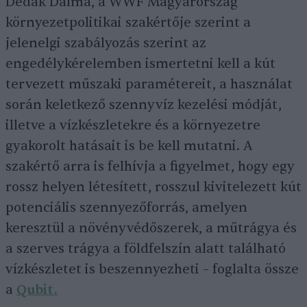
Dedák Dalma, a WWF Magyarország
környezetpolitikai szakértője szerint a
jelenelgi szabályozás szerint az
engedélykérelemben ismertetni kell a kút
tervezett műszaki paramétereit, a használat
során keletkező szennyvíz kezelési módját,
illetve a vízkészletekre és a környezetre
gyakorolt hatásait is be kell mutatni. A
szakértő arra is felhívja a figyelmet, hogy egy
rossz helyen létesített, rosszul kivitelezett kút
potenciális szennyezőforrás, amelyen
keresztül a növényvédőszerek, a műtrágya és
a szerves trágya a földfelszín alatt található
vízkészletet is beszennyezheti – foglalta össze
a
Qubit.