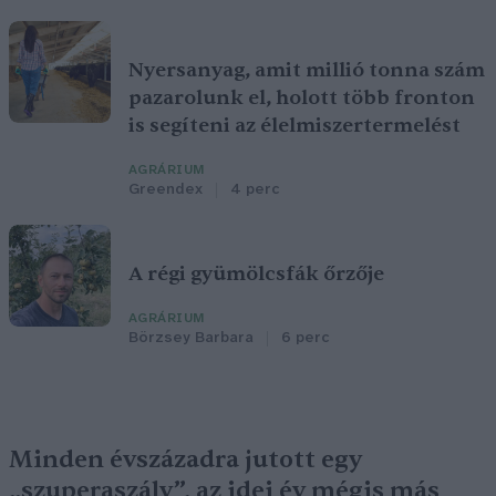
Nyersanyag, amit millió tonna szám
pazarolunk el, holott több fronton
is segíteni az élelmiszertermelést
AGRÁRIUM
Greendex
4 perc
A régi gyümölcsfák őrzője
AGRÁRIUM
Börzsey Barbara
6 perc
Minden évszázadra jutott egy
„szuperaszály”, az idei év mégis más