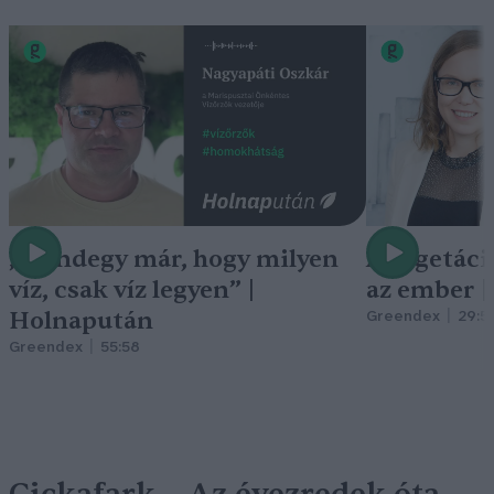
„Mindegy már, hogy milyen
A vegetáci
víz, csak víz legyen” |
az ember 
Holnapután
Greendex
29:5
Greendex
55:58