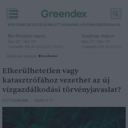
KERTEM
EGÉSZSÉGÜNK
OTTHONUNK
JÖVŐNK
ENERGIA
HULLA
–
–
Ma
Részben napos
Vasárnap
Napos
Max 32° / Min 19°
Max 33° / Min 18°
Csapadék: 5% (0 mm)
Szél: 9 km/h
Csapadék: 0% (0 mm)
Szél: 
időjárási adatok:
Elkerülhetetlen vagy
katasztrófához vezethet az új
vízgazdálkodási törvényjavaslat?
OTTHONUNK
2020.11.17