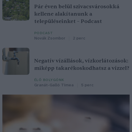
Pár éven belül szivacsvárosokká
kellene alakítanunk a
településeinket – Podcast
PODCAST
Novák Zsombor
2 perc
Negatív vízállások, vízkorlátozások:
miképp takarékoskodhatsz a vízzel?
ÉLŐ BOLYGÓNK
Granát-Galló Tímea
5 perc