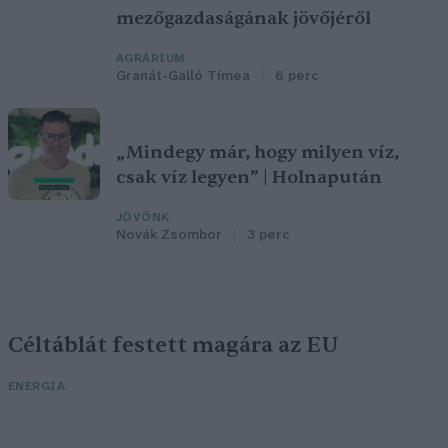
mezőgazdaságának jövőjéről
AGRÁRIUM
Granát-Galló Tímea
6 perc
„Mindegy már, hogy milyen víz,
csak víz legyen” | Holnapután
JÖVŐNK
Novák Zsombor
3 perc
Céltáblát festett magára az EU
ENERGIA