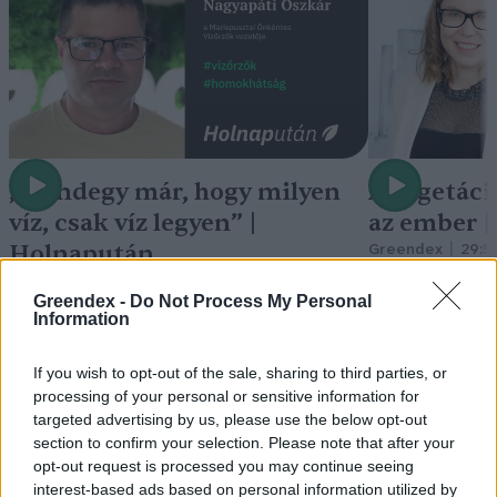
„Mindegy már, hogy milyen
A vegetáci
víz, csak víz legyen” |
az ember 
Holnapután
Greendex
29:5
Greendex
55:58
Greendex -
Do Not Process My Personal
Information
If you wish to opt-out of the sale, sharing to third parties, or
processing of your personal or sensitive information for
Pár éven belül
targeted advertising by us, please use the below opt-out
section to confirm your selection. Please note that after your
szivacsvárosokká kellene
opt-out request is processed you may continue seeing
interest-based ads based on personal information utilized by