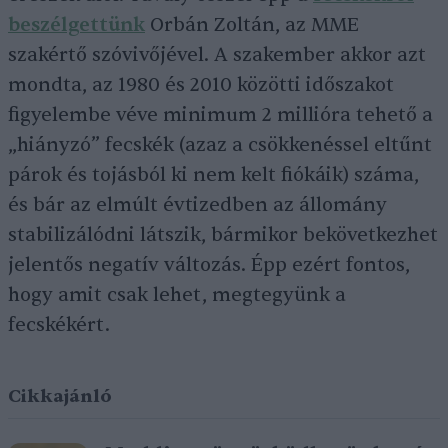
beszélgettünk
Orbán Zoltán, az MME
szakértő szóvivőjével. A szakember akkor azt
mondta, az 1980 és 2010 közötti időszakot
figyelembe véve minimum 2 millióra tehető a
„hiányzó” fecskék (azaz a csökkenéssel eltűnt
párok és tojásból ki nem kelt fiókáik) száma,
és bár az elmúlt évtizedben az állomány
stabilizálódni látszik, bármikor bekövetkezhet
jelentős negatív változás. Épp ezért fontos,
hogy amit csak lehet, megtegyünk a
fecskékért.
Cikkajánló