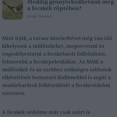
Meddig gyönyörködhetünk még
a fecskék röptében?
Novák Zsombor
Mint írják, a tavasz közeledtével még van idő
kihelyezni a műfészkeket, megtervezni és
engedélyeztetni a fecskebarát falfelújítást,
felszerelni a fecskepelenkákat. Az MME a
műfészkek és az ezekhez szükséges sablonok
elkészítését bemutató kisfilmekkel is segíti a
madárbarátok felkészülését a fecskevédelmi
szezonra.
A fecskék védelme már csak azért is