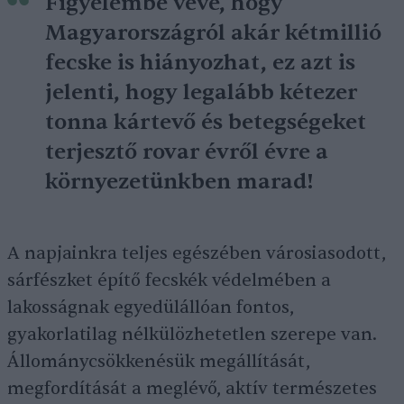
Figyelembe véve, hogy
Magyarországról akár kétmillió
fecske is hiányozhat, ez azt is
jelenti, hogy legalább kétezer
tonna kártevő és betegségeket
terjesztő rovar évről évre a
környezetünkben marad!
A napjainkra teljes egészében városiasodott,
sárfészket építő fecskék védelmében a
lakosságnak egyedülállóan fontos,
gyakorlatilag nélkülözhetetlen szerepe van.
Állománycsökkenésük megállítását,
megfordítását a meglévő, aktív természetes