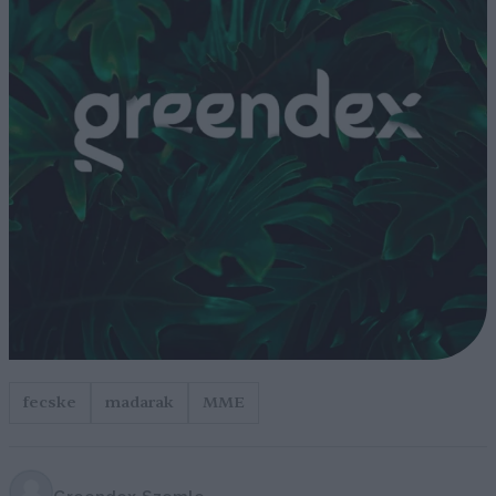
fecske
madarak
MME