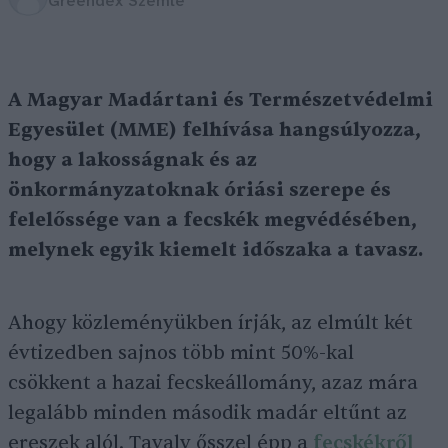
Greendex Szemle
A Magyar Madártani és Természetvédelmi
Egyesület (MME) felhívása hangsúlyozza,
hogy a lakosságnak és az
önkormányzatoknak óriási szerepe és
felelőssége van a fecskék megvédésében,
melynek egyik kiemelt időszaka a tavasz.
Ahogy közleményükben írják, az elmúlt két
évtizedben sajnos több mint 50%-kal
csökkent a hazai fecskeállomány, azaz mára
legalább minden második madár eltűnt az
ereszek alól. Tavaly ősszel épp a
fecskékről