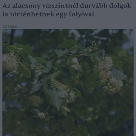
Az alacsony vízszintnél durvább dolgok
is történhetnek egy folyóval
SZEMLE