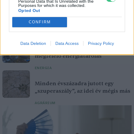
Personal Data that Is Unrelated with the
Purposes for which it was collected.
Opted Out
CONFIRM
Szöllősi Gáborral, a Gardenfutura ügyvezetőjével beszélgettünk.
Data Deletion
Data Access
Privacy Policy
Még Paks kiesését is áthidalhatná a
megfelelő energiatárolás
ENERGIA
Minden évszázadra jutott egy
„szuperaszály”, az idei év mégis más
AGRÁRIUM