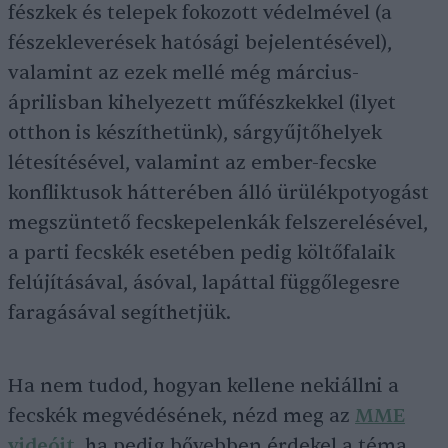
fészkek és telepek fokozott védelmével (a
fészekleverések hatósági bejelentésével),
valamint az ezek mellé még március-
áprilisban kihelyezett műfészkekkel (ilyet
otthon is készíthetünk), sárgyűjtőhelyek
létesítésével, valamint az ember-fecske
konfliktusok hátterében álló ürülékpotyogást
megszüntető fecskepelenkák felszerelésével,
a parti fecskék esetében pedig költőfalaik
felújításával, ásóval, lapáttal függőlegesre
faragásával segíthetjük.
Ha nem tudod, hogyan kellene nekiállni a
fecskék megvédésének, nézd meg az
MME
videóit
, ha pedig bővebben érdekel a téma,