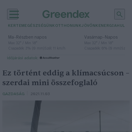
KERTEM
EGÉSZSÉGÜNK
OTTHONUNK
JÖVŐNK
ENERGIA
HULLA
–
–
Ma
Részben napos
Vasárnap
Napos
Max 32° / Min 18°
Max 32° / Min 18°
Csapadék: 3% (0 mm)
Szél: 11 km/h
Csapadék: 0% (0 mm)
Szél: 
időjárási adatok:
Ez történt eddig a klímacsúcson –
szerdai mini összefoglaló
GAZDASÁG
2021.11.03