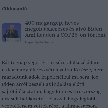
Cikkajánló
400 magángép, heves
megoldáskeresés és alvó Biden –
Ami kedden a COP26-on történt
Hajas Gyula Bence
Bár tegnap véget ért a csúcstalálkozó állam-
és kormányfők részvételével zajló része, nem
maradtunk adok–kapok nélkül ma sem. Joe
Biden arról beszélt az indulása előtti
sajtótájékoztatón, hogy Kína és Oroszország
óriási hibát követett el azzal, hogy legfőbb
vezetőik nem vettek részt a klímacsúcson,