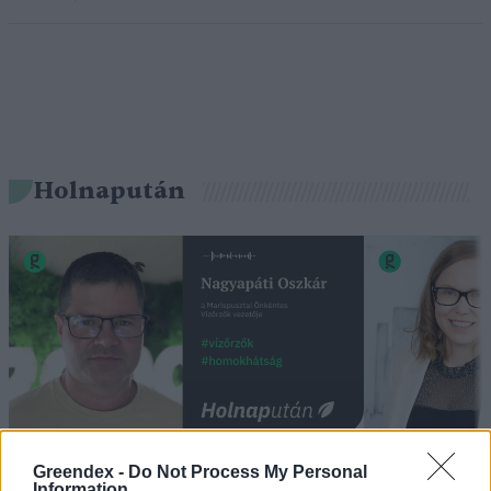
Holnapután
„Mindegy már, hogy milyen
A vegetáci
Greendex -
Do Not Process My Personal
Information