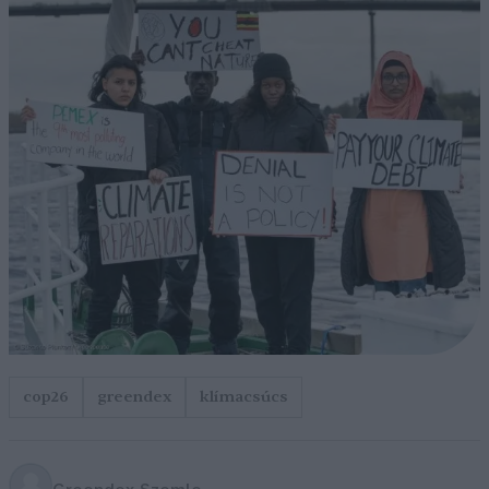
cop26
greendex
klímacsúcs