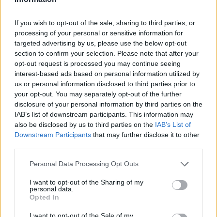
víz, csak víz legyen” |
az ember 
Holnapután
Greendex
29:5
If you wish to opt-out of the sale, sharing to third parties, or
Greendex
55:58
processing of your personal or sensitive information for
targeted advertising by us, please use the below opt-out
section to confirm your selection. Please note that after your
opt-out request is processed you may continue seeing
interest-based ads based on personal information utilized by
us or personal information disclosed to third parties prior to
Cickafark – Az évezredek óta
your opt-out. You may separately opt-out of the further
disclosure of your personal information by third parties on the
ismert gyógynövény
IAB’s list of downstream participants. This information may
Börzsey Barbara
1 perc
also be disclosed by us to third parties on the
IAB’s List of
EGÉSZSÉGÜNK
Downstream Participants
that may further disclose it to other
third parties.
Personal Data Processing Opt Outs
I want to opt-out of the Sharing of my
personal data.
Opted In
I want to opt-out of the Sale of my