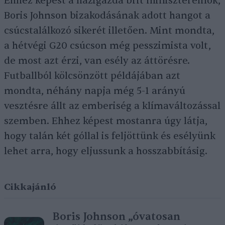
Ehhez képest a házigazda brit miniszterelnök,
Boris Johnson bizakodásának adott hangot a
csúcstalálkozó sikerét illetően. Mint mondta,
a hétvégi G20 csúcson még pesszimista volt,
de most azt érzi, van esély az áttörésre.
Futballból kölcsönzött példájában azt
mondta, néhány napja még 5-1 arányú
vesztésre állt az emberiség a klímaváltozással
szemben. Ehhez képest mostanra úgy látja,
hogy talán két góllal is feljöttünk és esélyünk
lehet arra, hogy eljussunk a hosszabbításig.
Cikkajánló
Boris Johnson „óvatosan