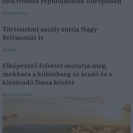
elektromos repülőjáratok Európában
KÖZLEKEDÉS
Történelmi aszály sújtja Nagy-
Britanniát is
SZEMLE
Elképesztő felvétel mutatja meg,
mekkora a különbség az áradó és a
kiszáradó Duna között
ÉLŐ BOLYGÓNK