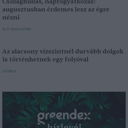
Csillaghullás, napfogyatkozás:
augusztusban érdemes lesz az égre
nézni
ÉLŐ BOLYGÓNK
Az alacsony vízszintnél durvább dolgok
is történhetnek egy folyóval
SZEMLE