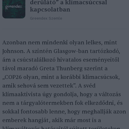
derűlátó” a klímacsúccsal
kapcsolatban
Greendex Szemle
Azonban nem mindenki olyan lelkes, mint
Johnson. A szintén Glasgow-ban tartózkodó,
ám a csúcstalálkozó hivatalos eseményeitől
távol maradó Greta Thunberg szerint a
„COP26 olyan, mint a korábbi klímacsúcsok,
amik sehová sem vezettek”. A svéd
klímaaktivista úgy gondolja, hogy a változás
nem a tárgyalótermekben fok elkezdődni, és
sokkal fontosabb lenne, hogy meghallják azon
emberek hangját, akik már most is a