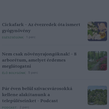
Cickafark – Az évezredek óta ismert
gyógynövény
1 perc
EGÉSZSÉGÜNK
Nem csak növényrajongóknak! – 8
arborétum, amelyet érdemes
meglátogatni
5 perc
ÉLŐ BOLYGÓNK
Pár éven belül szivacsvárosokká
kellene alakítanunk a
településeinket – Podcast
2 perc
PODCAST