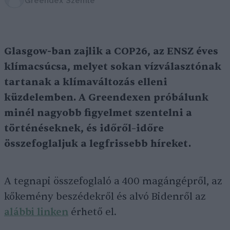
Greendex Szemle
Glasgow-ban zajlik a COP26, az ENSZ éves
klímacsúcsa, melyet sokan vízválasztónak
tartanak a klímaváltozás elleni
küzdelemben. A Greendexen próbálunk
minél nagyobb figyelmet szentelni a
történéseknek, és időről–időre
összefoglaljuk a legfrissebb híreket.
A tegnapi összefoglaló a 400 magángépről, az
kőkemény beszédekről és alvó Bidenről az
alábbi linken
érhető el.