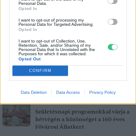
Personal Data.
Opted In
I want to opt-out of processing my
Personal Data for Targeted Advertising.
Opted In
I want to opt-out of Collection, Use,
Retention, Sale, and/or Sharing of my
Personal Data that Is Unrelated with the
Purposes for which it was collected.
Opted Out
CONFIRM
Ezt a növényt már az őskorban is ismerték, a népi gyógyászatban
pedig ma is számos betegség ellen használják.
Data Deletion
Data Access
Privacy Policy
Születésnapi programokkal várja a
hétvégén a közönséget a 160 éves
Fővárosi Állatkert