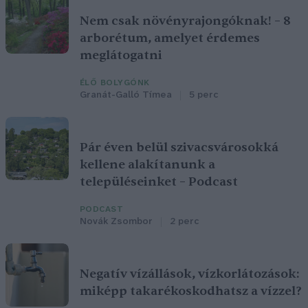
Nem csak növényrajongóknak! – 8
arborétum, amelyet érdemes
meglátogatni
ÉLŐ BOLYGÓNK
Granát-Galló Tímea
5 perc
Pár éven belül szivacsvárosokká
kellene alakítanunk a
településeinket – Podcast
PODCAST
Novák Zsombor
2 perc
Negatív vízállások, vízkorlátozások:
miképp takarékoskodhatsz a vízzel?