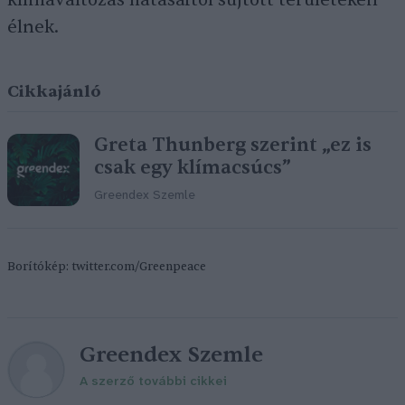
klímaváltozás hatásaitól sújtott területeken
élnek.
Cikkajánló
Greta Thunberg szerint „ez is
csak egy klímacsúcs”
Greendex Szemle
Borítókép: twitter.com/Greenpeace
Greendex Szemle
A szerző további cikkei