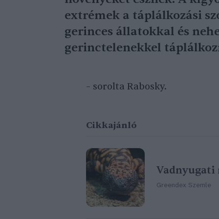
extrémek a táplálkozási sz
gerinces állatokkal és neh
gerinctelenekkel táplálko
– sorolta Rabosky.
Cikkajánló
Vadnyugati 
Greendex Szemle