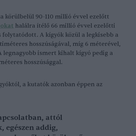
a körülbelül 90-110 millió évvel ezelőtt
zokat
halálra ítélő 66 millió évvel ezelőtti
folytatódott. A kígyók közül a legkisebb a
ntiméteres hosszúságával, míg 6 méterével,
A legnagyobb ismert kihalt kígyó pedig a
 méteres hosszúsággal.
ígyóktól, a kutatók azonban éppen az
pcsolatban, attól
, egészen addig,