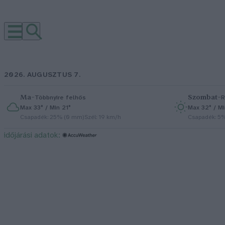
2026. AUGUSZTUS 7.
Ma
–
Szombat
–
Többnyire felhős
R
Max 33° / Min 21°
Max 32° / Mi
Csapadék: 25% (0 mm)
Szél: 19 km/h
Csapadék: 5
időjárási adatok: