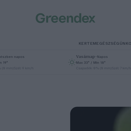
KERTEM
EGÉSZSÉGÜNK
Vasárnap
–
észben napos
Napos
n 19°
Max 33° / Min 18°
% (0 mm)
Szél: 9 km/h
Csapadék: 0% (0 mm)
Szél: 7 km/h