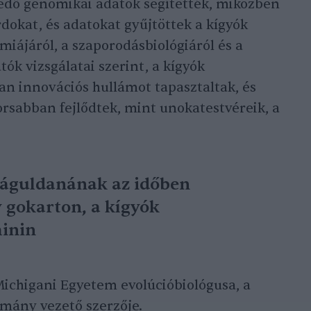
jedő genomikai adatok segítették, miközben
ordokat, és adatokat gyűjtöttek a kígyók
miájáról, a szaporodásbiológiáról és a
atók vizsgálatai szerint, a kígyók
n innovációs hullámot tapasztaltak, és
orsabban fejlődtek, mint unokatestvéreik, a
záguldanának az időben
 gokarton, a kígyók
hinin
Michigani Egyetem evolúcióbiológusa, a
lmány vezető szerzője.