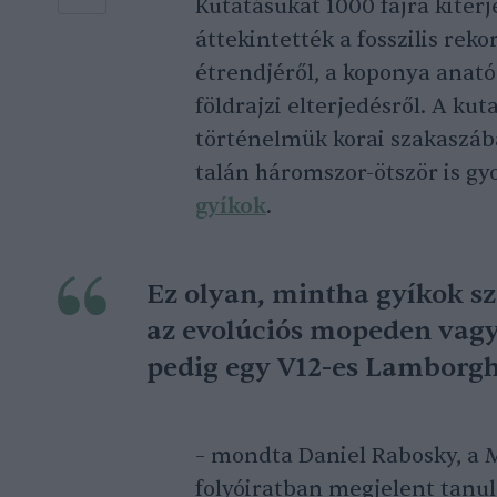
Kutatásukat 1000 fajra kiter
áttekintették a fosszilis rek
étrendjéről, a koponya anató
földrajzi elterjedésről. A kut
történelmük korai szakaszába
talán háromszor-ötször is gy
gyíkok
.
Ez olyan, mintha gyíkok s
az evolúciós mopeden vagy
pedig egy V12-es Lamborg
– mondta Daniel Rabosky, a 
folyóiratban megjelent tanu