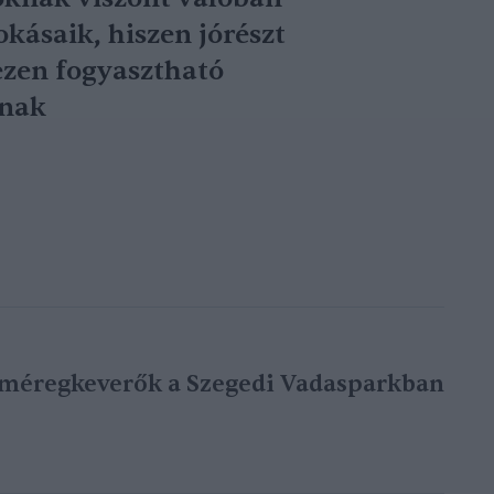
okásaik, hiszen jórészt
ezen fogyasztható
znak
méregkeverők a Szegedi Vadasparkban