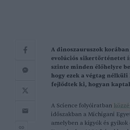
A dinoszauruszok korában 
evolúciós sikertörténetet í
szinte minden élőhelyre be
hogy ezek a végtag nélküli
fejlődtek ki, hogyan kapta
A Science folyóiratban
közzé
időszakban a Michigani Egyet
amelyben a kígyók és gyíkok 