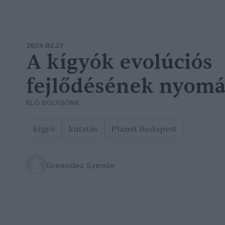
2024.02.27
A kígyók evolúciós
fejlődésének nyom
ÉLŐ BOLYGÓNK
kígyó
kutatás
Planet Budapest
Greendex Szemle