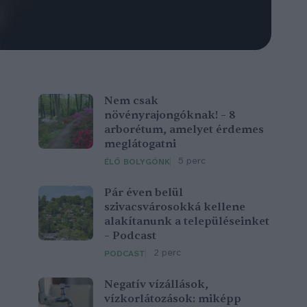
Nem csak
növényrajongóknak! – 8
arborétum, amelyet érdemes
meglátogatni
5 perc
ÉLŐ BOLYGÓNK
Pár éven belül
szivacsvárosokká kellene
alakítanunk a településeinket
– Podcast
2 perc
PODCAST
Negatív vízállások,
vízkorlátozások: miképp