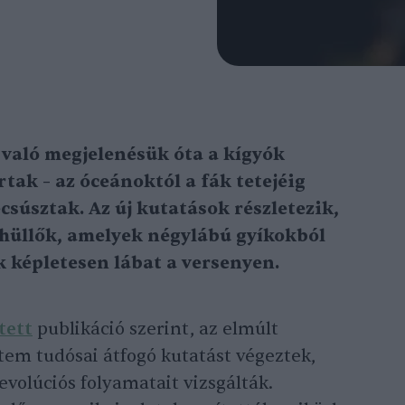
való megjelenésük óta a kígyók
rtak – az óceánoktól a fák tetejéig
csúsztak. Az új kutatások részletezik,
 hüllők, amelyek négylábú gyíkokból
k képletesen lábat a versenyen.
tett
publikáció szerint, az elmúlt
em tudósai átfogó kutatást végeztek,
evolúciós folyamatait vizsgálták.