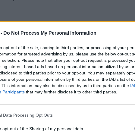
 -
Do Not Process My Personal Information
agossiklót választották az év
to opt-out of the sale, sharing to third parties, or processing of your per
formation for targeted advertising by us, please use the below opt-out s
r selection. Please note that after your opt-out request is processed y
eing interest-based ads based on personal information utilized by us or
disclosed to third parties prior to your opt-out. You may separately opt-
losure of your personal information by third parties on the IAB’s list of
. This information may also be disclosed by us to third parties on the
IA
Participants
that may further disclose it to other third parties.
 évvel ezelőtt fejlődtek ki. A korai
aik voltak, a legrégebbi, teljesen végtag
llió évvel ezelőtt élt. Kutatásuk során a
l Data Processing Opt Outs
e jutottak, hogy a korai kígyók
o opt-out of the Sharing of my personal data.
ukat, többnyire azért, hogy igazi