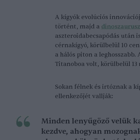
A kígyók evolúciós innovációj
történt, majd a
dinoszaurus
aszteroidabecsapódás után is 
cérnakígyó, körülbelül 10 ce
a hálós piton a leghosszabb. 
Titanoboa volt, körülbelül 13
Sokan félnek és irtóznak a k
ellenkezőjét vallják:
Minden lenyűgöző velük ka
kezdve, ahogyan mozognak