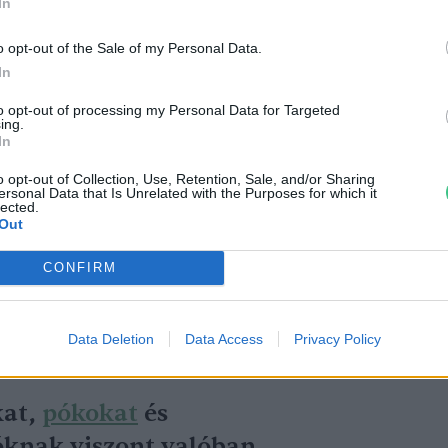
In
onyájuk rendkívül rugalmassá vált, azért
lenyelhessék a zsákmányukat. Lenyűgöző
o opt-out of the Sale of my Personal Data.
In
tettek szert, és a szaglásuk is
n kifejlesztették az infravörös,
to opt-out of processing my Personal Data for Targeted
ing.
képességét, többen pedig „
mérgesek
”
In
o opt-out of Collection, Use, Retention, Sale, and/or Sharing
ersonal Data that Is Unrelated with the Purposes for which it
lected.
Out
t is összeállítottak a kígyók és gyíkok
CONFIRM
úzeumi gyűjteményekből származó
tartalmára vonatkozó értékes
Data Deletion
Data Access
Privacy Policy
kat,
pókokat
és
óknak viszont valóban