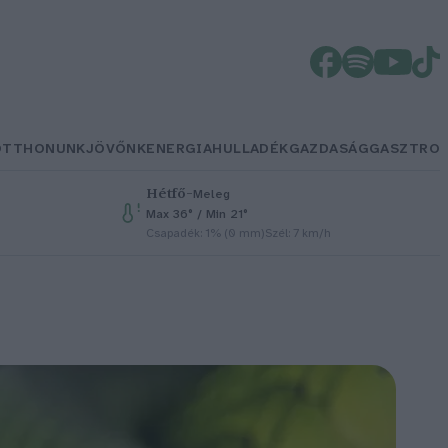
OTTHONUNK
JÖVŐNK
ENERGIA
HULLADÉK
GAZDASÁG
GASZTRO
Hétfő
–
Meleg
Max 36° / Min 21°
Csapadék: 1% (0 mm)
Szél: 7 km/h