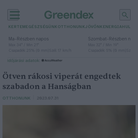
KERTEM
EGÉSZSÉGÜNK
OTTHONUNK
JÖVŐNK
ENERGIA
HULLA
–
–
Ma
Részben napos
Szombat
Részben nap
Max 34° / Min 21°
Max 32° / Min 19°
Csapadék: 25% (0 mm)
Szél: 17 km/h
Csapadék: 5% (0 mm)
Szél: 
időjárási adatok:
Ötven rákosi viperát engedtek
szabadon a Hanságban
OTTHONUNK
2023.07.31