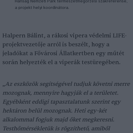
Hanság Nemzeti Park természetmegőrzési szakreferense,
a projekt helyi koordinátora.
Halpern Bálint, a rákosi vipera védelmi LIFE-
projektvezetője arról is beszélt, hogy a
jeladókat a Fővárosi Állatkertben egy műtét
során helyezték el a viperák testüregében.
„
Az eszközök segítségével tudjuk követni merre
mozognak, mennyire hagyják el a területet.
Egyébként eddigi tapasztalatunk szerint egy
hektáron belül mozognak. Heti egy-két
alkalommal fogjuk majd őket megkeresni.
Testhőmérsékletük is rögzíthető, amiből