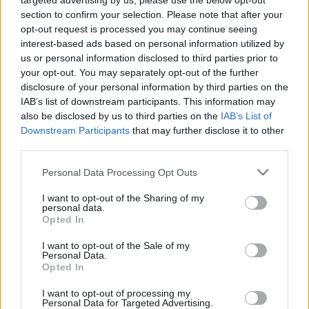
targeted advertising by us, please use the below opt-out
section to confirm your selection. Please note that after your
opt-out request is processed you may continue seeing
Születésnapi programokkal várja a
interest-based ads based on personal information utilized by
us or personal information disclosed to third parties prior to
hétvégén a közönséget a 160 éves
your opt-out. You may separately opt-out of the further
Fővárosi Állatkert
disclosure of your personal information by third parties on the
IAB’s list of downstream participants. This information may
ÉLŐ BOLYGÓNK
also be disclosed by us to third parties on the
IAB’s List of
Downstream Participants
that may further disclose it to other
Szedd magad őszibarack: itt vannak
third parties.
a legjobb lelőhelyek!
Personal Data Processing Opt Outs
SZEMLE
I want to opt-out of the Sharing of my
personal data.
Opted In
I want to opt-out of the Sale of my
Personal Data.
Opted In
I want to opt-out of processing my
Personal Data for Targeted Advertising.