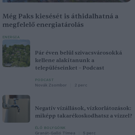
Még Paks kiesését is áthidalhatná a
megfelelő energiatárolás
ENERGIA
Pár éven belül szivacsvárosokká
kellene alakítanunk a
településeinket – Podcast
PODCAST
Novák Zsombor
2 perc
Negatív vízállások, vízkorlátozások:
miképp takarékoskodhatsz a vízzel?
ÉLŐ BOLYGÓNK
Granát-Galló Tímea
5 perc