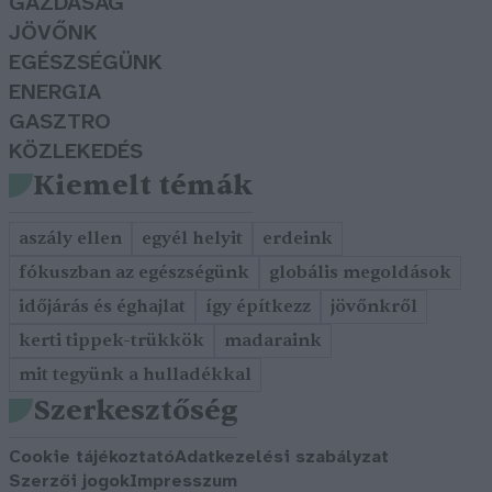
GAZDASÁG
JÖVŐNK
EGÉSZSÉGÜNK
ENERGIA
GASZTRO
KÖZLEKEDÉS
Kiemelt témák
aszály ellen
egyél helyit
erdeink
fókuszban az egészségünk
globális megoldások
időjárás és éghajlat
így építkezz
jövőnkről
kerti tippek-trükkök
madaraink
mit tegyünk a hulladékkal
Szerkesztőség
Cookie tájékoztató
Adatkezelési szabályzat
Szerzői jogok
Impresszum