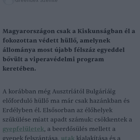
Greendex Szemle
Magyarországon csak a Kiskunságban él a
fokozottan védett hüllő, amelynek
állománya most újabb félszáz egyeddel
bővült a viperavédelmi program
keretében.
A korábban még Ausztriától Bulgáriáig
előforduló hüllő ma már csak hazánkban és
Erdélyben él. Elsősorban az élőhelyek
szűkülése miatt apadt számuk: csökkentek a
gyepfelületek
, a beerdősülés mellett a
gyepek felszántása,
utak
kialakítása és a