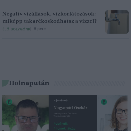
Negatív vízállások, vízkorlátozások:
miképp takarékoskodhatsz a vízzel?
5 perc
ÉLŐ BOLYGÓNK
Holnapután