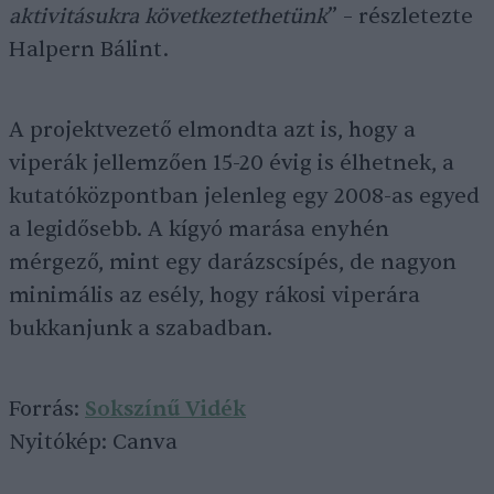
aktivitásukra következtethetünk
” – részletezte
Halpern Bálint.
A projektvezető elmondta azt is, hogy a
viperák jellemzően 15-20 évig is élhetnek, a
kutatóközpontban jelenleg egy 2008-as egyed
a legidősebb. A kígyó marása enyhén
mérgező, mint egy darázscsípés, de nagyon
minimális az esély, hogy rákosi viperára
bukkanjunk a szabadban.
Forrás:
Sokszínű Vidék
Nyitókép: Canva