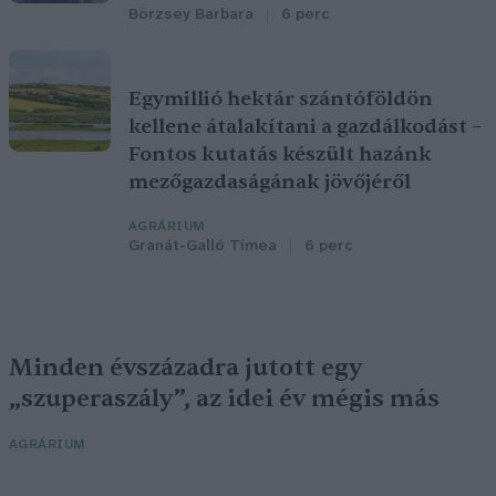
Börzsey Barbara
6 perc
Egymillió hektár szántóföldön
kellene átalakítani a gazdálkodást –
Fontos kutatás készült hazánk
mezőgazdaságának jövőjéről
AGRÁRIUM
Granát-Galló Tímea
6 perc
Minden évszázadra jutott egy
„szuperaszály”, az idei év mégis más
AGRÁRIUM