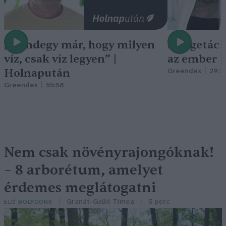
„Mindegy már, hogy milyen
A vegetáci
víz, csak víz legyen” |
az ember 
Holnapután
Greendex
29:5
Greendex
55:58
Nem csak növényrajongóknak!
– 8 arborétum, amelyet
érdemes meglátogatni
Granát-Galló Tímea
5 perc
ÉLŐ BOLYGÓNK