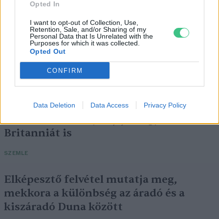
Opted In
I want to opt-out of Collection, Use,
Retention, Sale, and/or Sharing of my
Personal Data that Is Unrelated with the
Purposes for which it was collected.
Opted Out
Négy éven belül valósággá válhatnak az
elektromos repülőjáratok Európában
CONFIRM
KÖZLEKEDÉS
Data Deletion
Data Access
Privacy Policy
Történelmi aszály sújtja Nagy-
Britanniát is
SZEMLE
Elképesztő felvétel mutatja meg,
mekkora a különbség az áradó és a
kiszáradó Duna között