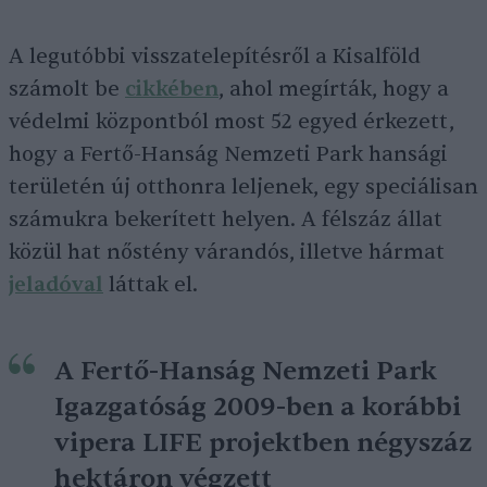
A legutóbbi visszatelepítésről a Kisalföld
számolt be
cikkében
, ahol megírták, hogy a
védelmi központból most 52 egyed érkezett,
hogy a Fertő-Hanság Nemzeti Park hansági
területén új otthonra leljenek, egy speciálisan
számukra bekerített helyen. A félszáz állat
közül hat nőstény várandós, illetve hármat
jeladóval
láttak el.
A Fertő-Hanság Nemzeti Park
Igazgatóság 2009-ben a korábbi
vipera LIFE projektben négyszáz
hektáron végzett