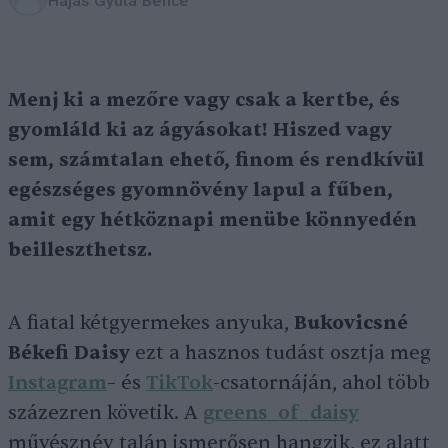
Hajas Gyula Bence
Menj ki a mezőre vagy csak a kertbe, és
gyomláld ki az ágyásokat! Hiszed vagy
sem, számtalan ehető, finom és rendkívül
egészséges gyomnövény lapul a fűben,
amit egy hétköznapi menübe könnyedén
beilleszthetsz.
A fiatal kétgyermekes anyuka,
Bukovicsné
Békefi Daisy
ezt a hasznos tudást osztja meg
Instagram
– és
TikTok
-csatornáján, ahol több
százezren követik. A
greens_of_daisy
művésznév talán ismerősen hangzik, ez alatt