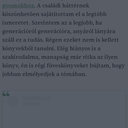
gyomokhoz
. A családi háttérnek
köszönhetően sajátítottam el a legtöbb
ismeretet. Szerintem az a legjobb, ha
generációról generációra, anyáról lányára
száll ez a tudás. Régen ezeket nem is kellett
könyvekből tanulni. Elég hiányos is a
szakirodalma, manapság már ritka az ilyen
könyv, én is régi füveskönyveket bújtam, hogy
jobban elmélyedjek a témában.