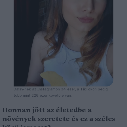
Daisy-nek az Instagramon 34 ezer, a TikTokon pedig
több mint 220 ezer követője van.
Honnan jött az életedbe a
növények szeretete és ez a széles