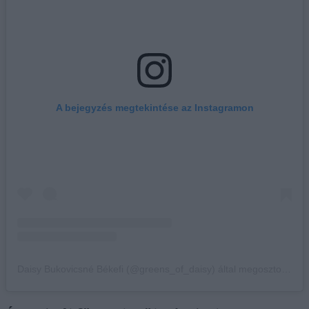
A bejegyzés megtekintése az Instagramon
Daisy Bukovicsné Békefi (@greens_of_daisy) által megosztott bejegyzés