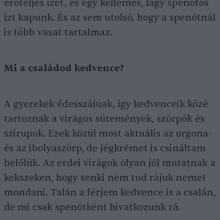
erőteljes ízét, és egy kellemes, lágy spenótos
ízt kapunk. És az sem utolsó, hogy a spenótnál
is több vasat tartalmaz.
Mi a családod kedvence?
A gyerekek édesszájúak, így kedvenceik közé
tartoznak a virágos sütemények, szörpök és
szirupok. Ezek közül most aktuális az orgona-
és az ibolyaszörp, de jégkrémet is csináltam
belőlük. Az erdei virágok olyan jól mutatnak a
kekszeken, hogy senki nem tud rájuk nemet
mondani. Talán a férjem kedvence is a csalán,
de mi csak spenótként hivatkozunk rá.