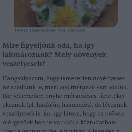
Tavaszi szendvicskrém friss virágokkal
Mire figyeljünk oda, ha így
lakmározunk? Mely növények
veszélyesek?
Hangsúlyozom, hogy ismeretlen növényeket
ne szedjünk le, mert sok mérgező van köztük.
Bár jellemzően enyhe mérgezéses tüneteket
okoznak (pl. hasfájás, hasmenés), de léteznek
veszélyesek is. Én úgy látom, hogy az erősen
mérgezőek benne vannak a köztudatban:
ilyen a gyöngyvirág, a hóvirág, a leander, a