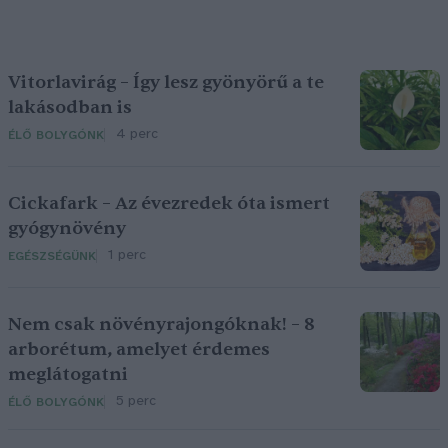
Vitorlavirág – Így lesz gyönyörű a te
lakásodban is
4 perc
ÉLŐ BOLYGÓNK
Cickafark – Az évezredek óta ismert
gyógynövény
1 perc
EGÉSZSÉGÜNK
Nem csak növényrajongóknak! – 8
arborétum, amelyet érdemes
meglátogatni
5 perc
ÉLŐ BOLYGÓNK