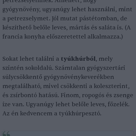
petrezselyemnek. Amellett, hogy
gyógynövény, ugyanúgy lehet használni, mint
a petrezselymet. Jól mutat pástétomban, de
készíthető belőle leves, mártás és saláta is. (A
francia konyha előszeretettel alkalmazza.)
Sokat lehet találni a
tyúkhúrból
, mely
szintén sokoldalú. Számtalan gyógyszertári
súlycsökkentő gyógynövénykeverékben
megtalálható, mivel csökkenti a koleszterint,
és zsírbontó hatású. Finom, ropogós és zsenge
íze van. Ugyanúgy lehet belőle leves, főzelék.
Az én kedvencem a tyúkhúrpesztó.