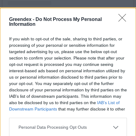
Daisy Bukovicsné Békefi (@greens_of_daisy) által megosztott bejegyzés
Greendex -
Do Not Process My Personal
Information
Sétánk során találkozhatunk a
If you wish to opt-out of the sale, sharing to third parties, or
processing of your personal or sensitive information for
vadhagymával
. Ez olyan, mint egy kis
targeted advertising by us, please use the below opt-out
fűcsomó, sötét színű snidlingre hasonlít. Az
section to confirm your selection. Please note that after your
íze hasonló a medvehagymáéhoz, nem is
opt-out request is processed you may continue seeing
interest-based ads based on personal information utilized by
értem, miért az terjed el, és a vadhagyma
us or personal information disclosed to third parties prior to
miért maradt ennyire a háttérben. Pedig
your opt-out. You may separately opt-out of the further
disclosure of your personal information by third parties on the
antibakteriális hatású, és minden olyan
IAB’s list of downstream participants. This information may
jótékony hatása megvan, ami a
also be disclosed by us to third parties on the
IAB’s List of
Downstream Participants
that may further disclose it to other
medvehagymának is. Jó benne, hogy a
third parties.
hagymát mindenki ismeri, így nem okoz
meglepetést.
Personal Data Processing Opt Outs