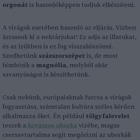
orgonát
is hasonlóképpen tudjuk elkészíteni.
A virágok esetében hasonló az eljárás. Vízben
áztassuk ki a nektárjukat! Ez adja az illatukat,
és az ízükben is ez fog visszaköszönni.
Szedhetünk
százszorszépet
is, de most
bimbózik a
magnólia
, melyből akár
savanyúságot is készíthetünk.
Csak nekünk, európaiaknak furcsa a virágok
fogyasztása, számtalan kultúra széles körűen
alkalmazza őket. Én például
tölgyfalevelet
teszek a
kovászos uborka
vizébe, magas
csersavtartalma segít megőrizni az uborkák