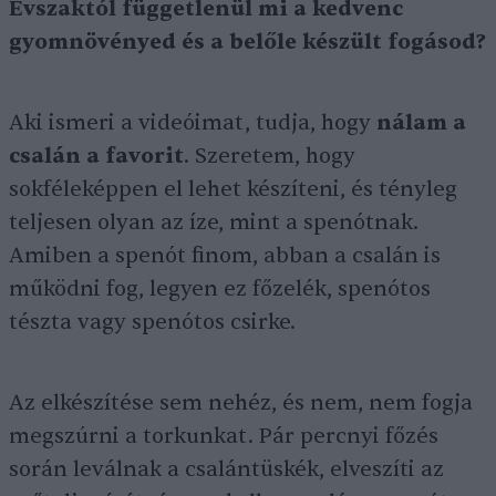
Évszaktól függetlenül mi a kedvenc
gyomnövényed és a belőle készült fogásod?
Aki ismeri a videóimat, tudja, hogy
nálam a
csalán a favorit
. Szeretem, hogy
sokféleképpen el lehet készíteni, és tényleg
teljesen olyan az íze, mint a spenótnak.
Amiben a spenót finom, abban a csalán is
működni fog, legyen ez főzelék, spenótos
tészta vagy spenótos csirke.
Az elkészítése sem nehéz, és nem, nem fogja
megszúrni a torkunkat. Pár percnyi főzés
során leválnak a csalántüskék, elveszíti az