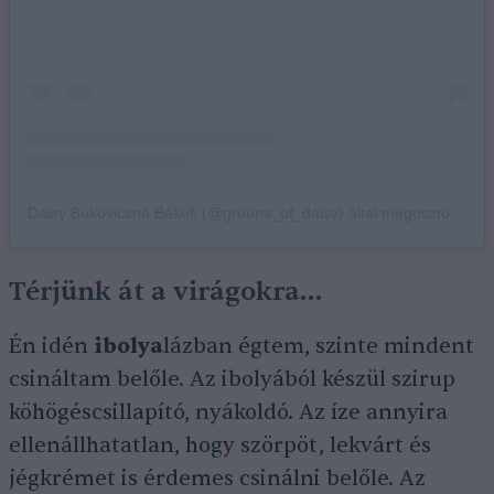
Daisy Bukovicsné Békefi (@greens_of_daisy) által megosztott bejegyzés
Térjünk át a virágokra…
Én idén
ibolya
lázban égtem, szinte mindent
csináltam belőle. Az ibolyából készül szirup
köhögéscsillapító, nyákoldó. Az íze annyira
ellenállhatatlan, hogy szörpöt, lekvárt és
jégkrémet is érdemes csinálni belőle. Az