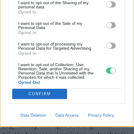
I want to opt-out of the Sharing of my
personal data.
Opted In
Ott van még a
pásztortáska
, melyből biztos
mindenki csinált csengettyűt gyerekként.
I want to opt-out of the Sale of my
Personal Data.
Egyébként a káposztafélék közé tartozik,
Opted In
nyersen is fogyasztható, visszafogott
I want to opt-out of processing my
Personal Data for Targeted Advertising.
káposztaíze van. De ami fontos, hogy
Opted In
gyógynövény,
a nők orvosának is hívják
. Tea
I want to opt-out of Collection, Use,
formájában fogyasztva görcsoldó,
Retention, Sale, and/or Sharing of my
Personal Data that Is Unrelated with the
vérzéscsillapító, és enyhíti a menstruációs
Purposes for which it was collected.
Opted Out
fájdalmakat.
CONFIRM
Ilyenkor akadhatunk össze a
ragadós galajjal
,
Data Deletion
Data Access
Privacy Policy
amely aprócska növény. Onnan lehet ismerős,
hogy mindig beleragad a nadrágunkba.