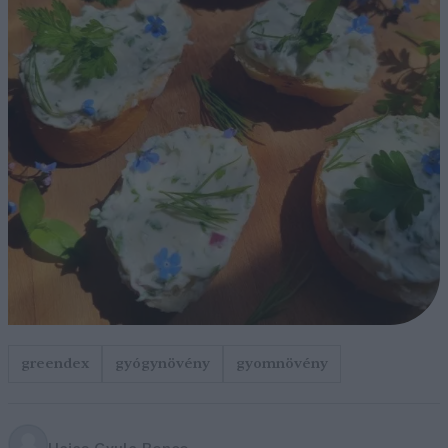
greendex
gyógynövény
gyomnövény