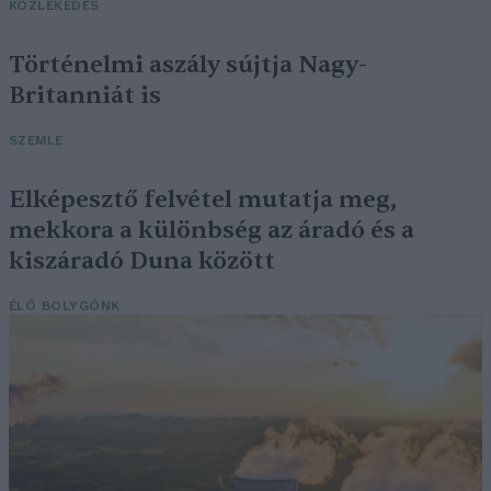
KÖZLEKEDÉS
Történelmi aszály sújtja Nagy-
Britanniát is
SZEMLE
Elképesztő felvétel mutatja meg,
mekkora a különbség az áradó és a
kiszáradó Duna között
ÉLŐ BOLYGÓNK