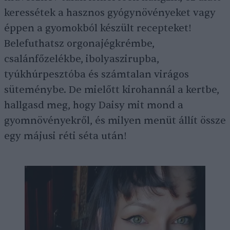
keressétek a hasznos gyógynövényeket vagy
éppen a gyomokból készült recepteket!
Belefuthatsz orgonajégkrémbe,
csalánfőzelékbe, ibolyaszirupba,
tyúkhúrpesztóba és számtalan virágos
süteménybe. De mielőtt kirohannál a kertbe,
hallgasd meg, hogy Daisy mit mond a
gyomnövényekről, és milyen menüt állít össze
egy májusi réti séta után!