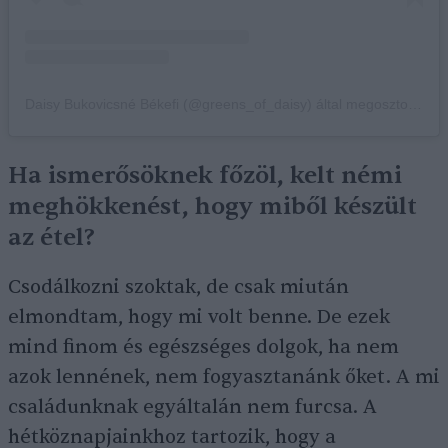
Daisy Bukovicsné Békefi (@greens_of_daisy) által megosztott bejegyzés
Ha ismerősöknek főzöl, kelt némi
meghökkenést, hogy miből készült
az étel?
Csodálkozni szoktak, de csak miután
elmondtam, hogy mi volt benne. De ezek
mind finom és egészséges dolgok, ha nem
azok lennének, nem fogyasztanánk őket. A mi
családunknak egyáltalán nem furcsa. A
hétköznapjainkhoz tartozik, hogy a