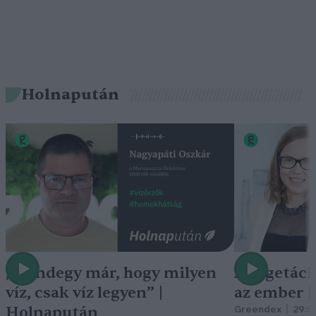
Holnapután
„Mindegy már, hogy milyen
A vegetáci
víz, csak víz legyen” |
az ember 
Holnapután
Greendex
29:5