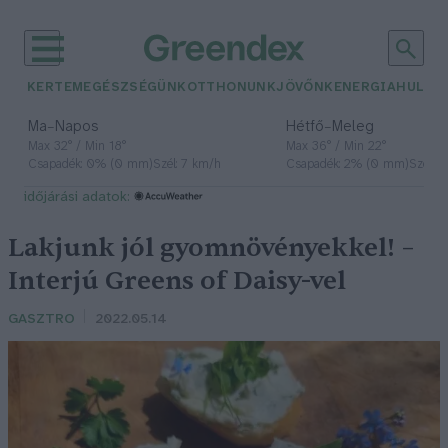
KERTEM
EGÉSZSÉGÜNK
OTTHONUNK
JÖVŐNK
ENERGIA
HULLA
–
–
Ma
Napos
Hétfő
Meleg
Max 32° / Min 18°
Max 36° / Min 22°
Csapadék: 0% (0 mm)
Szél: 7 km/h
Csapadék: 2% (0 mm)
Szél: 
időjárási adatok:
Lakjunk jól gyomnövényekkel! –
Interjú Greens of Daisy-vel
GASZTRO
2022.05.14