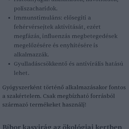
poliszacharidok.
Immunstimuláns: elősegíti a
fehérvérsejtek aktivitását, ezért
megfázás, influenzás megbetegedések
megelőzésére és enyhítésére is
alkalmazzák.
Gyulladáscsökkentő és antivirális hatású
lehet.
Gyógyszerként történő alkalmazásakor fontos
a szakértelem. Csak megbízható forrásból
származó termékeket használj!
Bíbor kasvirág az ökológiai kertben