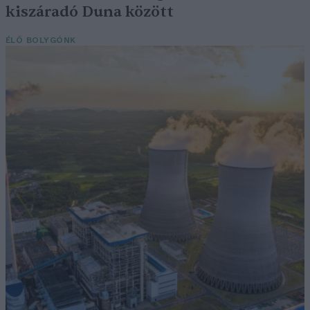
kiszáradó Duna között
ÉLŐ BOLYGÓNK