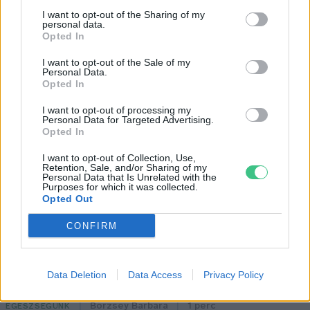
I want to opt-out of the Sharing of my
personal data.
Opted In
I want to opt-out of the Sale of my
Personal Data.
Opted In
I want to opt-out of processing my
„Mindegy már, hogy milyen
A vegetáci
Personal Data for Targeted Advertising.
víz, csak víz legyen” |
az ember 
Opted In
Holnapután
Greendex
29:5
I want to opt-out of Collection, Use,
Retention, Sale, and/or Sharing of my
Greendex
55:58
Personal Data that Is Unrelated with the
Purposes for which it was collected.
Opted Out
CONFIRM
Cickafark – Az évezredek óta
Data Deletion
Data Access
Privacy Policy
ismert gyógynövény
Börzsey Barbara
1 perc
EGÉSZSÉGÜNK