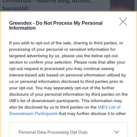
Levendula – Ismerd meg, ültesd,
használd!
7 perc
KERTEM
Greendex -
Do Not Process My Personal
Information
Nyáron gyűjthető gyógynövényeink
If you wish to opt-out of the sale, sharing to third parties, or
EGÉSZSÉGÜNK
processing of your personal or sensitive information for
targeted advertising by us, please use the below opt-out
section to confirm your selection. Please note that after your
opt-out request is processed you may continue seeing
interest-based ads based on personal information utilized by
us or personal information disclosed to third parties prior to
your opt-out. You may separately opt-out of the further
disclosure of your personal information by third parties on the
IAB’s list of downstream participants. This information may
also be disclosed by us to third parties on the
IAB’s List of
Holnapután
Downstream Participants
that may further disclose it to other
third parties.
Personal Data Processing Opt Outs