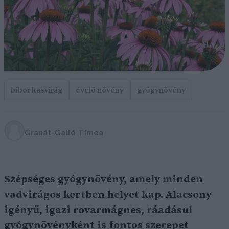
bíbor kasvirág
évelő növény
gyógynövény
Granát-Galló Tímea
Szépséges gyógynövény, amely minden
vadvirágos kertben helyet kap. Alacsony
igényű, igazi rovarmágnes, ráadásul
gyógynövényként is fontos szerepet