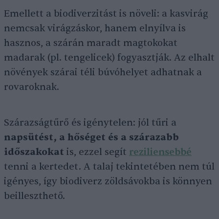
Emellett a biodiverzitást is növeli: a kasvirág
nemcsak virágzáskor, hanem elnyílva is
hasznos, a szárán maradt magtokokat
madarak (pl. tengelicek) fogyasztják. Az elhalt
növények szárai téli búvóhelyet adhatnak a
rovaroknak.
Szárazságtűrő és igénytelen: jól tűri a
napsütést, a hőséget és a szárazabb
időszakokat
is, ezzel segít
reziliensebbé
tenni a kertedet. A talaj tekintetében nem túl
igényes, így biodiverz zöldsávokba is könnyen
beilleszthető.