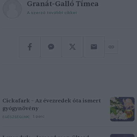
Granát-Galló Tímea
A szerző további cikkei
Cickafark – Az évezredek óta ismert
gyógynövény
1 perc
EGÉSZSÉGÜNK