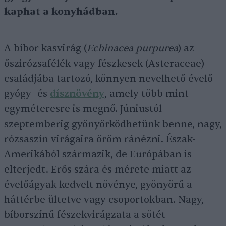
kaphat a konyhádban.
A bíbor kasvirág (
Echinacea purpurea
) az
őszirózsafélék vagy fészkesek (Asteraceae)
családjába tartozó, könnyen nevelhető évelő
gyógy- és
dísznövény
, amely több mint
egyméteresre is megnő. Júniustól
szeptemberig gyönyörködhetünk benne, nagy,
rózsaszín virágaira öröm ránézni. Észak-
Amerikából származik, de Európában is
elterjedt. Erős szára és mérete miatt az
évelőágyak kedvelt növénye, gyönyörű a
háttérbe ültetve vagy csoportokban. Nagy,
bíborszínű fészekvirágzata a sötét