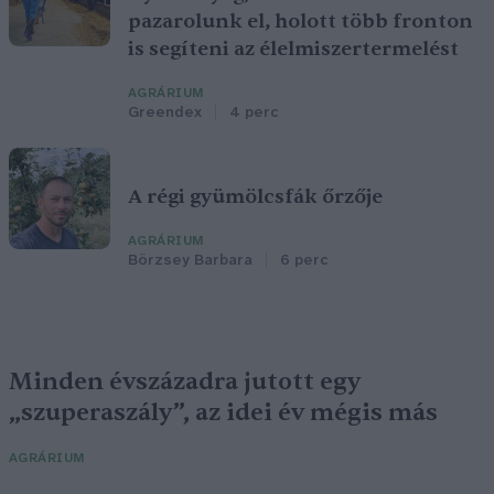
pazarolunk el, holott több fronton
is segíteni az élelmiszertermelést
AGRÁRIUM
Greendex
4 perc
A régi gyümölcsfák őrzője
AGRÁRIUM
Börzsey Barbara
6 perc
Minden évszázadra jutott egy
„szuperaszály”, az idei év mégis más
AGRÁRIUM