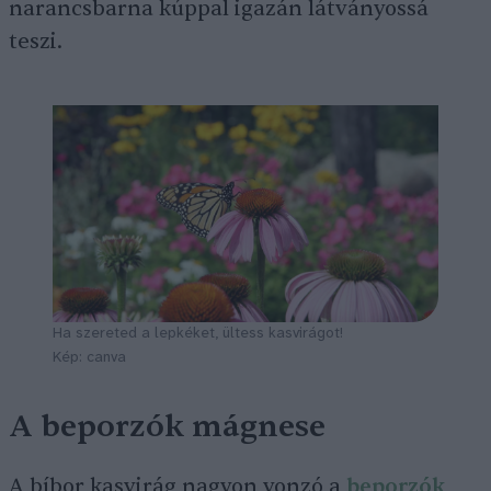
narancsbarna kúppal igazán látványossá
teszi.
Ha szereted a lepkéket, ültess kasvirágot!
Kép: canva
A beporzók mágnese
A bíbor kasvirág nagyon vonzó a
beporzók