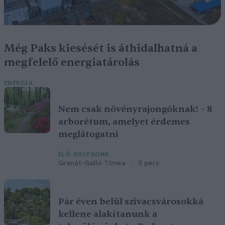
Még Paks kiesését is áthidalhatná a
megfelelő energiatárolás
ENERGIA
Nem csak növényrajongóknak! – 8
arborétum, amelyet érdemes
meglátogatni
ÉLŐ BOLYGÓNK
Granát-Galló Tímea
5 perc
Pár éven belül szivacsvárosokká
kellene alakítanunk a