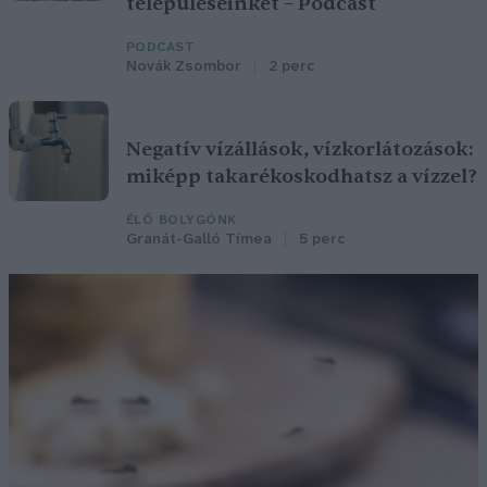
településeinket – Podcast
PODCAST
Novák Zsombor
2 perc
Negatív vízállások, vízkorlátozások:
miképp takarékoskodhatsz a vízzel?
ÉLŐ BOLYGÓNK
Granát-Galló Tímea
5 perc