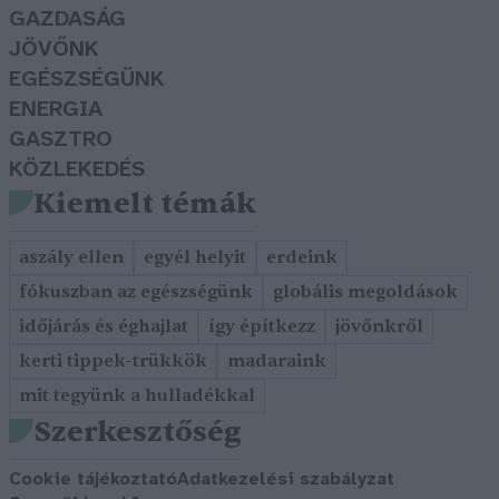
GAZDASÁG
JÖVŐNK
EGÉSZSÉGÜNK
ENERGIA
GASZTRO
KÖZLEKEDÉS
Kiemelt témák
aszály ellen
egyél helyit
erdeink
fókuszban az egészségünk
globális megoldások
időjárás és éghajlat
így építkezz
jövőnkről
kerti tippek-trükkök
madaraink
mit tegyünk a hulladékkal
Szerkesztőség
Cookie tájékoztató
Adatkezelési szabályzat