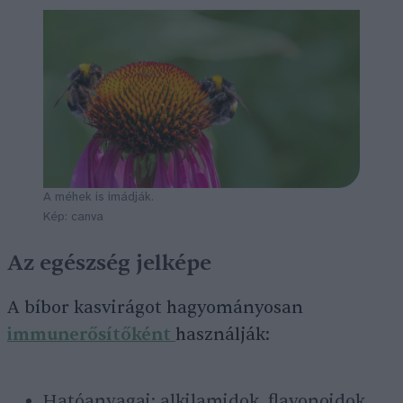
A méhek is imádják.
Kép: canva
Az egészség jelképe
A bíbor kasvirágot hagyományosan
immunerősítőként
használják:
Hatóanyagai: alkilamidok, flavonoidok,