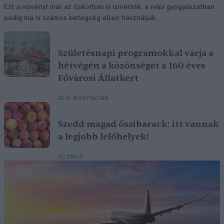
Ezt a növényt már az őskorban is ismerték, a népi gyógyászatban
pedig ma is számos betegség ellen használják.
Születésnapi programokkal várja a
hétvégén a közönséget a 160 éves
Fővárosi Állatkert
ÉLŐ BOLYGÓNK
Szedd magad őszibarack: itt vannak
a legjobb lelőhelyek!
SZEMLE