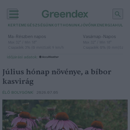
KERTEM
EGÉSZSÉGÜNK
OTTHONUNK
JÖVŐNK
ENERGIA
HULLA
–
–
Ma
Részben napos
Vasárnap
Napos
Max 32° / Min 18°
Max 32° / Min 18°
Csapadék: 3% (0 mm)
Szél: 9 km/h
Csapadék: 0% (0 mm)
Szél: 
időjárási adatok:
Július hónap növénye, a bíbor
kasvirág
ÉLŐ BOLYGÓNK
2026.07.05