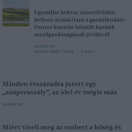
Egymillió hektár szántóföldön
kellene átalakítani a gazdálkodást –
Fontos kutatás készült hazánk
mezőgazdaságának jövőjéről
AGRÁRIUM
Granát-Galló Tímea
6 perc
Minden évszázadra jutott egy
„szuperaszály”, az idei év mégis más
AGRÁRIUM
Miért viseli meg az embert a hőség és