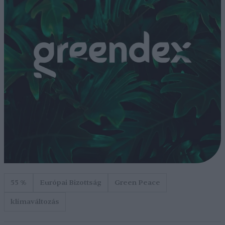
55 %
Európai Bizottság
Green Peace
klímaváltozás