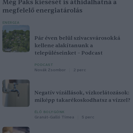
Még Paks kiesését is áthidalhatná a
megfelelő energiatárolás
ENERGIA
Pár éven belül szivacsvárosokká
kellene alakítanunk a
településeinket – Podcast
PODCAST
Novák Zsombor
2 perc
Negatív vízállások, vízkorlátozások:
miképp takarékoskodhatsz a vízzel?
ÉLŐ BOLYGÓNK
Granát-Galló Tímea
5 perc