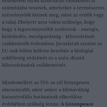
érdekében olyan kibocsátás-csökkenést is
számításba vesznek, amelyeket a természetes
szénelnyelők kötnek meg, mint az erdők vagy
a talaj. Ehelyett arra volna szüksége, hogy
hogy a legszennyezőbb szektorok – energia,
közlekedés, mezőgazdaság – kibocsátásait
csökkentsék érdemben. Javaslatuk szerint az
EU-nak külön kellene kezelnie a biológiai
sokféleség védelmét és a szén-dioxid-
kibocsátásaink csökkentését.
Mindemellett az 55%-os cél lényegesen
alacsonyabb, mint amire a klímaválság
katasztrofális hatásainak elkerülése
érdekében szükség lenne.
A Greenpeace