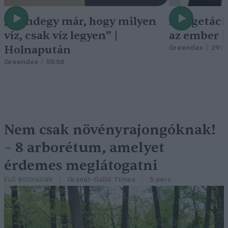
„Mindegy már, hogy milyen
A vegetáci
víz, csak víz legyen” |
az ember 
Holnapután
Greendex
29:5
Greendex
55:58
Nem csak növényrajongóknak!
– 8 arborétum, amelyet
érdemes meglátogatni
Granát-Galló Tímea
5 perc
ÉLŐ BOLYGÓNK