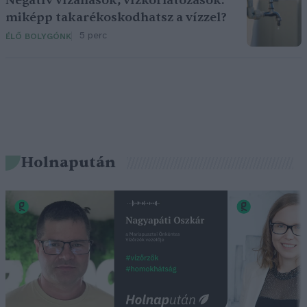
Negatív vízállások, vízkorlátozások:
miképp takarékoskodhatsz a vízzel?
5 perc
ÉLŐ BOLYGÓNK
Holnapután