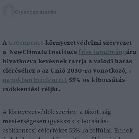
Greendex szemle
A
Greenpeace
környezetvédelmi szervezet
a NewClimate Institute
friss tanulmány
ára
hivatkozva kevésnek tartja a valódi hatás
eléréséhez a az Unió 2030-ra vonatkozó,
a
napokban bejelentett
55%-os kibocsátás-
csökkentési célját.
A környezetvédők szerint a Bizottság
mesterségesen igyekszik kibocsátás-
csökkentési célértéket 55%-ra felfújni. Ennek