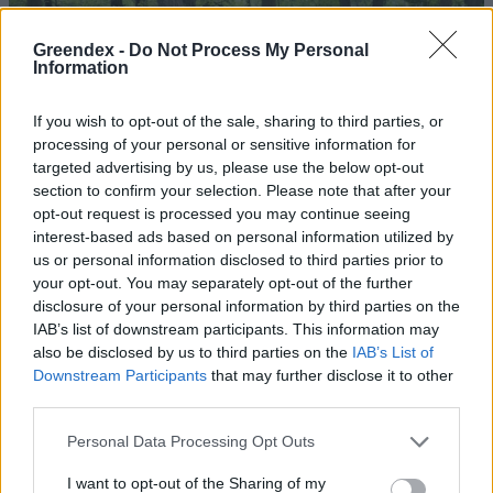
Greendex -
Do Not Process My Personal
Information
If you wish to opt-out of the sale, sharing to third parties, or
processing of your personal or sensitive information for
targeted advertising by us, please use the below opt-out
section to confirm your selection. Please note that after your
opt-out request is processed you may continue seeing
interest-based ads based on personal information utilized by
us or personal information disclosed to third parties prior to
your opt-out. You may separately opt-out of the further
disclosure of your personal information by third parties on the
IAB’s list of downstream participants. This information may
also be disclosed by us to third parties on the
IAB’s List of
Downstream Participants
that may further disclose it to other
third parties.
Magyarország tele van gyönyörű növényekkel, így arborétumokkal
is. A jó idő beköszöntével érdemes minél többet felkeresni.
Personal Data Processing Opt Outs
I want to opt-out of the Sharing of my