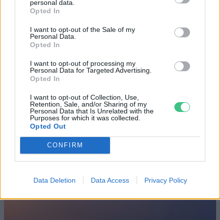
personal data.
Születésnapi programokkal várja a
Opted In
hétvégén a közönséget a 160 éves
I want to opt-out of the Sale of my
Fővárosi Állatkert
Personal Data.
Opted In
ÉLŐ BOLYGÓNK
I want to opt-out of processing my
Personal Data for Targeted Advertising.
Szedd magad őszibarack: itt vannak
Opted In
a legjobb lelőhelyek!
I want to opt-out of Collection, Use,
Retention, Sale, and/or Sharing of my
Personal Data that Is Unrelated with the
SZEMLE
Purposes for which it was collected.
Opted Out
CONFIRM
Data Deletion
Data Access
Privacy Policy