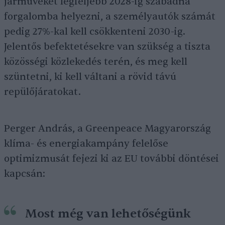
járműveket legfeljebb 2028-ig szabadna
forgalomba helyezni, a személyautók számát
pedig 27%-kal kell csökkenteni 2030-ig.
Jelentős befektetésekre van szükség a tiszta
közösségi közlekedés terén, és meg kell
szüntetni, ki kell váltani a rövid távú
repülőjáratokat.
Perger András, a Greenpeace Magyarország
klíma- és energiakampány felelőse
optimizmusát fejezi ki az EU további döntései
kapcsán:
Most még van lehetőségünk