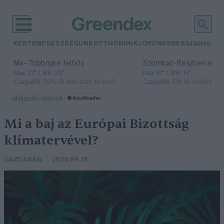
KERTEM
EGÉSZSÉGÜNK
OTTHONUNK
JÖVŐNK
ENERGIA
HULLA
–
–
Ma
Többnyire felhős
Szombat
Részben nap
Max 33° / Min 20°
Max 31° / Min 19°
Csapadék: 25% (0 mm)
Szél: 19 km/h
Csapadék: 5% (0 mm)
Szél: 
időjárási adatok:
Mi a baj az Európai Bizottság
klímatervével?
GAZDASÁG
2020.09.18