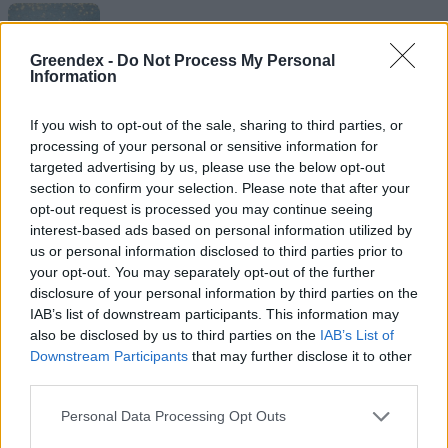
Születésnapi programokkal várja a
Greendex -
Do Not Process My Personal
hétvégén a közönséget a 160 éves
Information
Fővárosi Állatkert
If you wish to opt-out of the sale, sharing to third parties, or
ÉLŐ BOLYGÓNK
processing of your personal or sensitive information for
targeted advertising by us, please use the below opt-out
Szedd magad őszibarack: itt vannak
section to confirm your selection. Please note that after your
opt-out request is processed you may continue seeing
a legjobb lelőhelyek!
interest-based ads based on personal information utilized by
us or personal information disclosed to third parties prior to
SZEMLE
your opt-out. You may separately opt-out of the further
disclosure of your personal information by third parties on the
IAB’s list of downstream participants. This information may
also be disclosed by us to third parties on the
IAB’s List of
Downstream Participants
that may further disclose it to other
third parties.
Personal Data Processing Opt Outs