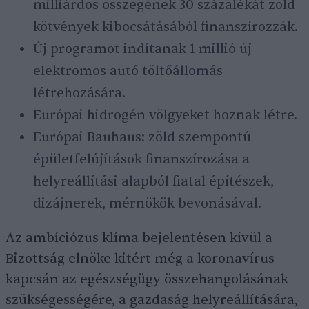
milliárdos összegének 30 százalékát zöld
kötvények kibocsátásából finanszírozzák.
Új programot indítanak 1 millió új
elektromos autó töltőállomás
létrehozására.
Európai hidrogén völgyeket hoznak létre.
Európai Bauhaus: zöld szempontú
épületfelújítások finanszírozása a
helyreállítási alapból fiatal építészek,
dizájnerek, mérnökök bevonásával.
Az ambíciózus klíma bejelentésen kívül a
Bizottság elnöke kitért még a koronavírus
kapcsán az egészségügy összehangolásának
szükségességére, a gazdaság helyreállítására,