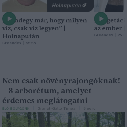
„Mindegy már, hogy milyen
A vegetáci
víz, csak víz legyen” |
az ember 
Holnapután
Greendex
29:5
Greendex
55:58
Nem csak növényrajongóknak!
– 8 arborétum, amelyet
érdemes meglátogatni
Granát-Galló Tímea
5 perc
ÉLŐ BOLYGÓNK