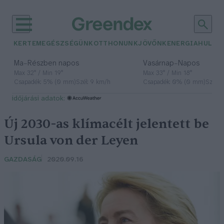
KERTEM
EGÉSZSÉGÜNK
OTTHONUNK
JÖVŐNK
ENERGIA
HULLA
–
–
Ma
Részben napos
Vasárnap
Napos
Max 32° / Min 19°
Max 33° / Min 18°
Csapadék: 5% (0 mm)
Szél: 9 km/h
Csapadék: 0% (0 mm)
Szél: 
időjárási adatok:
Új 2030-as klímacélt jelentett be
Ursula von der Leyen
GAZDASÁG
2020.09.16