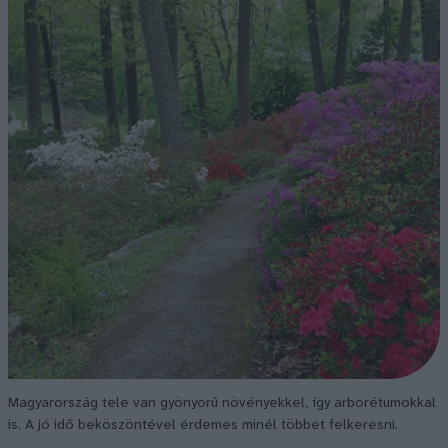
Magyarország tele van gyönyörű növényekkel, így arborétumokkal
is. A jó idő beköszöntével érdemes minél többet felkeresni.