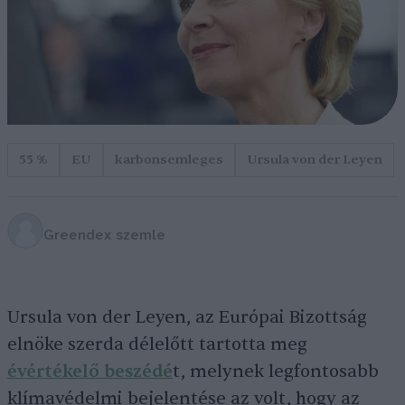
55 %
EU
karbonsemleges
Ursula von der Leyen
Greendex szemle
Ursula von der Leyen, az Európai Bizottság
elnöke szerda délelőtt tartotta meg
évértékelő beszédé
t, melynek legfontosabb
klímavédelmi bejelentése az volt, hogy az