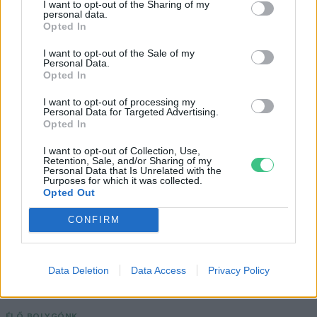
I want to opt-out of the Sharing of my
personal data.
Opted In
I want to opt-out of the Sale of my
Personal Data.
Négy éven belül valósággá válhatnak az
Opted In
elektromos repülőjáratok Európában
I want to opt-out of processing my
Personal Data for Targeted Advertising.
Opted In
KÖZLEKEDÉS
I want to opt-out of Collection, Use,
Történelmi aszály sújtja Nagy-
Retention, Sale, and/or Sharing of my
Personal Data that Is Unrelated with the
Britanniát is
Purposes for which it was collected.
Opted Out
SZEMLE
CONFIRM
Elképesztő felvétel mutatja meg,
mekkora a különbség az áradó és a
Data Deletion
Data Access
Privacy Policy
kiszáradó Duna között
ÉLŐ BOLYGÓNK