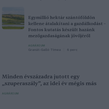
Egymillió hektár szántóföldön
kellene átalakítani a gazdálkodást –
Fontos kutatás készült hazánk
mezőgazdaságának jövőjéről
AGRÁRIUM
Granát-Galló Tímea
6 perc
Minden évszázadra jutott egy
„szuperaszály”, az idei év mégis más
AGRÁRIUM