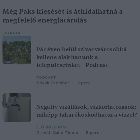
Még Paks kiesését is áthidalhatná a
megfelelő energiatárolás
ENERGIA
Pár éven belül szivacsvárosokká
kellene alakítanunk a
településeinket – Podcast
PODCAST
Novák Zsombor
2 perc
Negatív vízállások, vízkorlátozások:
miképp takarékoskodhatsz a vízzel?
ÉLŐ BOLYGÓNK
Granát-Galló Tímea
5 perc