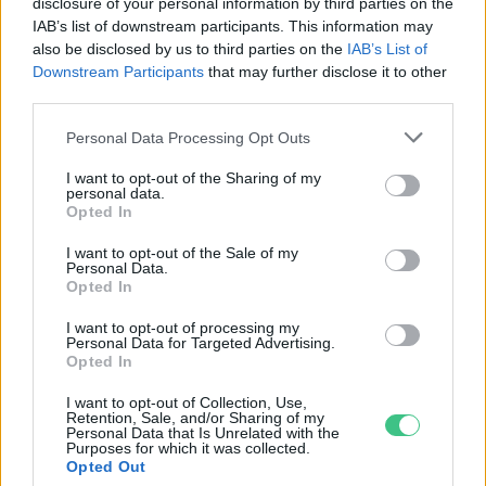
disclosure of your personal information by third parties on the
Greendex
IAB’s list of downstream participants. This information may
also be disclosed by us to third parties on the
IAB’s List of
Downstream Participants
that may further disclose it to other
third parties.
A Coca-Cola azt állítja, hogy
Personal Data Processing Opt Outs
karbonsemlegessé válik 2040-ig
I want to opt-out of the Sharing of my
Greendex Szemle
personal data.
Opted In
I want to opt-out of the Sale of my
Personal Data.
Opted In
Az Öskü mellett átadott
napelempark is hozzájárul
I want to opt-out of processing my
Personal Data for Targeted Advertising.
Magyarország karbonsemlegessé
Opted In
válásához
I want to opt-out of Collection, Use,
Greendex
Retention, Sale, and/or Sharing of my
Personal Data that Is Unrelated with the
Purposes for which it was collected.
Opted Out