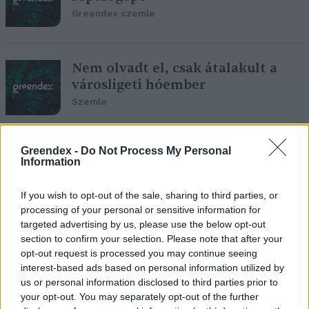
Greendex szemle
Nem olvadt el, csak átalakult a
városligeti hóember
Szemle
Greendex -
Do Not Process My Personal
Mit jelentenek pontosan a
Information
kibocsátáscsökkentés
slágerfogalmai?
If you wish to opt-out of the sale, sharing to third parties, or
Greendex Szemle
processing of your personal or sensitive information for
targeted advertising by us, please use the below opt-out
section to confirm your selection. Please note that after your
opt-out request is processed you may continue seeing
interest-based ads based on personal information utilized by
Meddig tartható a
us or personal information disclosed to third parties prior to
klímasemlegességet ígérő
your opt-out. You may separately opt-out of the further
vállalatok dömpingje?