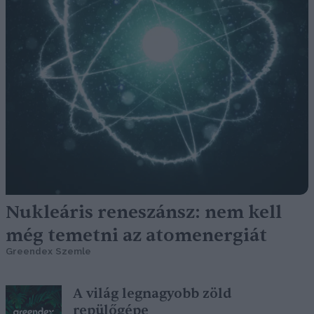
Nukleáris reneszánsz: nem kell
még temetni az atomenergiát
Greendex Szemle
A világ legnagyobb zöld
repülőgépe