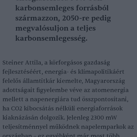
karbonsemleges forrásból
származzon, 2050-re pedig
megvalósuljon a teljes
karbonsemlegesség.
Steiner Attila, a körforgásos gazdaság
fejlesztéséért, energia- és klímapolitikáért
felelős államtitkár kiemelte, Magyarország
adottságait figyelembe véve az atomenergia
mellett a napenergiára tud összpontosítani,
ha CO2 kibocsátás nélküli energiaforrások
kiaknázásán dolgozik. Jelenleg 2300 mW
teljesítménnyel működnek napelemparkok az
országban – ez egyébként már most több,