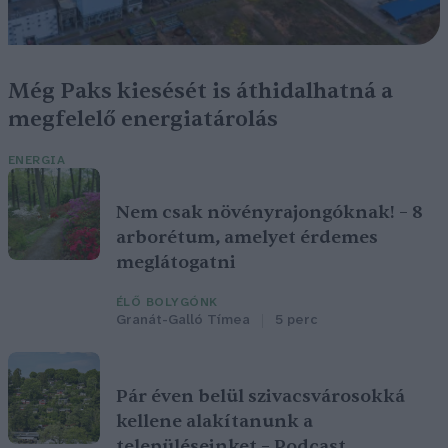
Még Paks kiesését is áthidalhatná a
megfelelő energiatárolás
ENERGIA
Nem csak növényrajongóknak! – 8
arborétum, amelyet érdemes
meglátogatni
ÉLŐ BOLYGÓNK
Granát-Galló Tímea
5 perc
Pár éven belül szivacsvárosokká
kellene alakítanunk a
településeinket – Podcast