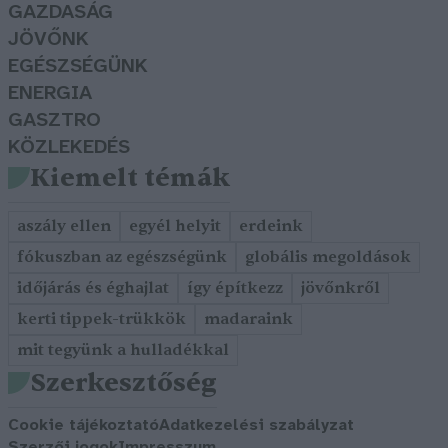
GAZDASÁG
JÖVŐNK
EGÉSZSÉGÜNK
ENERGIA
GASZTRO
KÖZLEKEDÉS
Kiemelt témák
aszály ellen
egyél helyit
erdeink
fókuszban az egészségünk
globális megoldások
időjárás és éghajlat
így építkezz
jövőnkről
kerti tippek-trükkök
madaraink
mit tegyünk a hulladékkal
Szerkesztőség
Cookie tájékoztató
Adatkezelési szabályzat
Szerzői jogok
Impresszum