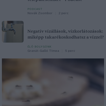
PODCAST
Novák Zsombor
2 perc
Negatív vízállások, vízkorlátozások:
miképp takarékoskodhatsz a vízzel?
ÉLŐ BOLYGÓNK
Granát-Galló Tímea
5 perc