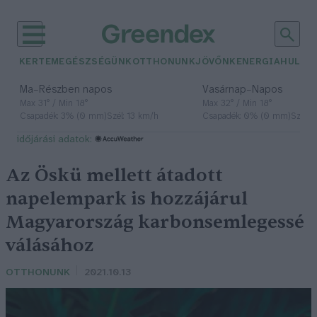
KERTEM
EGÉSZSÉGÜNK
OTTHONUNK
JÖVŐNK
ENERGIA
HULLA
–
–
Ma
Részben napos
Vasárnap
Napos
Max 31° / Min 18°
Max 32° / Min 18°
Csapadék: 3% (0 mm)
Szél: 13 km/h
Csapadék: 0% (0 mm)
Szél: 
időjárási adatok:
Az Öskü mellett átadott
napelempark is hozzájárul
Magyarország karbonsemlegessé
válásához
OTTHONUNK
2021.10.13