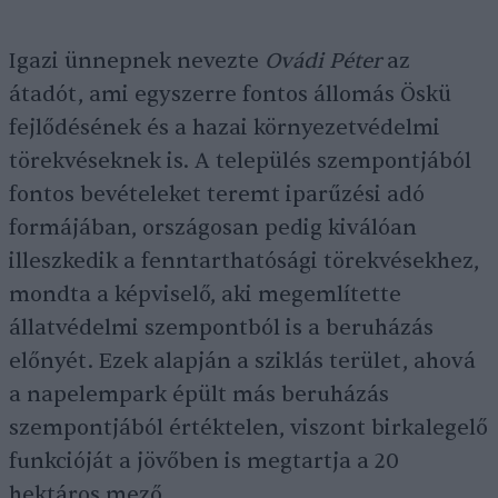
Igazi ünnepnek nevezte
Ovádi Péter
az
átadót, ami egyszerre fontos állomás Öskü
fejlődésének és a hazai környezetvédelmi
törekvéseknek is. A település szempontjából
fontos bevételeket teremt iparűzési adó
formájában, országosan pedig kiválóan
illeszkedik a fenntarthatósági törekvésekhez,
mondta a képviselő, aki megemlítette
állatvédelmi szempontból is a beruházás
előnyét. Ezek alapján a sziklás terület, ahová
a napelempark épült más beruházás
szempontjából értéktelen, viszont birkalegelő
funkcióját a jövőben is megtartja a 20
hektáros mező.