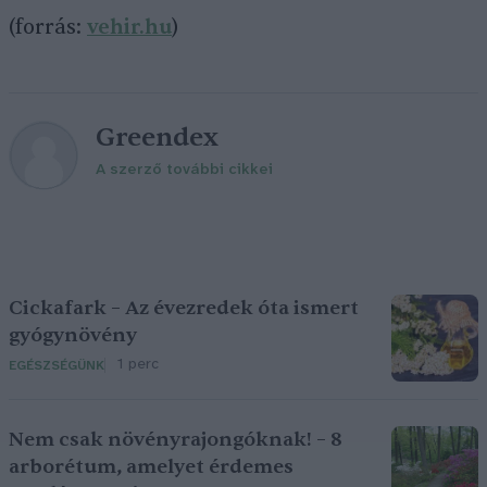
(forrás:
vehir.hu
)
Greendex
A szerző további cikkei
Cickafark – Az évezredek óta ismert
gyógynövény
1 perc
EGÉSZSÉGÜNK
Nem csak növényrajongóknak! – 8
arborétum, amelyet érdemes