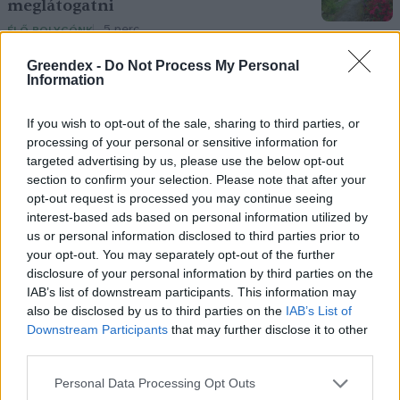
meglátogatni
5 perc
ÉLŐ BOLYGÓNK
Greendex -
Do Not Process My Personal
Information
Pár éven belül szivacsvárosokká
kellene alakítanunk a
If you wish to opt-out of the sale, sharing to third parties, or
településeinket – Podcast
processing of your personal or sensitive information for
2 perc
PODCAST
targeted advertising by us, please use the below opt-out
section to confirm your selection. Please note that after your
opt-out request is processed you may continue seeing
interest-based ads based on personal information utilized by
us or personal information disclosed to third parties prior to
your opt-out. You may separately opt-out of the further
disclosure of your personal information by third parties on the
IAB’s list of downstream participants. This information may
also be disclosed by us to third parties on the
IAB’s List of
Holnapután
Downstream Participants
that may further disclose it to other
third parties.
Personal Data Processing Opt Outs