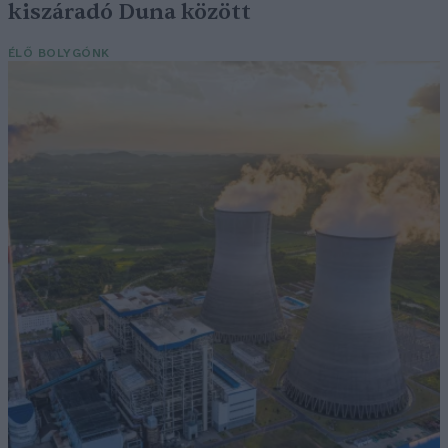
kiszáradó Duna között
ÉLŐ BOLYGÓNK