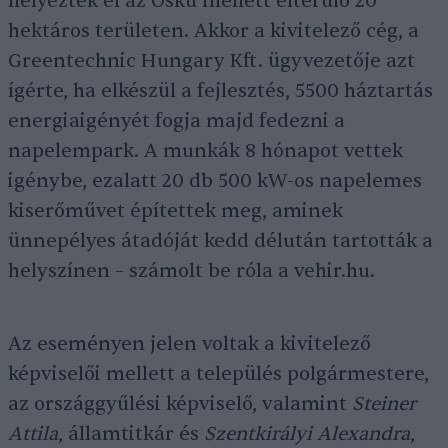
helyezték el az Öskü mellett elterülő 20
hektáros területen. Akkor a kivitelező cég, a
Greentechnic Hungary Kft. ügyvezetője azt
ígérte, ha elkészül a fejlesztés, 5500 háztartás
energiaigényét fogja majd fedezni a
napelempark. A munkák 8 hónapot vettek
igénybe, ezalatt 20 db 500 kW-os napelemes
kiserőművet építettek meg, aminek
ünnepélyes átadóját kedd délután tartották a
helyszínen – számolt be róla a vehir.hu.
Az eseményen jelen voltak a kivitelező
képviselői mellett a település polgármestere,
az országgyűlési képviselő, valamint
Steiner
Attila
, államtitkár és
Szentkirályi Alexandra
,