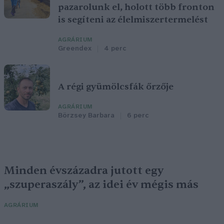
pazarolunk el, holott több fronton
is segíteni az élelmiszertermelést
AGRÁRIUM
Greendex
4 perc
A régi gyümölcsfák őrzője
AGRÁRIUM
Börzsey Barbara
6 perc
Minden évszázadra jutott egy
„szuperaszály”, az idei év mégis más
AGRÁRIUM