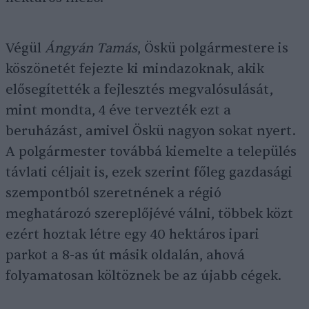
Végül
Ángyán Tamás
, Öskü polgármestere is
köszönetét fejezte ki mindazoknak, akik
elősegítették a fejlesztés megvalósulását,
mint mondta, 4 éve tervezték ezt a
beruházást, amivel Öskü nagyon sokat nyert.
A polgármester továbbá kiemelte a település
távlati céljait is, ezek szerint főleg gazdasági
szempontból szeretnének a régió
meghatározó szereplőjévé válni, többek közt
ezért hoztak létre egy 40 hektáros ipari
parkot a 8-as út másik oldalán, ahová
folyamatosan költöznek be az újabb cégek.