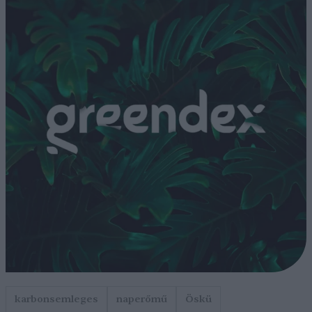
karbonsemleges
naperőmű
Öskü