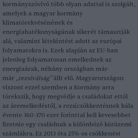
kormányszóvivő több olyan adattal is szolgált,
amelyek a magyar kormány
klímatörekvésénének és
energiahatékonyságának sikerét támasztják
alá, valamint kitekintést adott az európai
folyamatokra is. Ezek alapján az EU-ban
jelenleg folyamatosan emelkednek az
energiaárak, néhány országban már-
már
„rezsiválság”
állt elő. Magyarországon
viszont ezzel szemben a Kormány arra
törekszik, hogy megvédje a családokat ettől
az áremelkedéstől, a rezsicsökkentésnek hála
évente 360-370 ezer forinttal kell kevesebbet
fizetnie egy családnak a különböző közüzemi
számlákra. Ez 2013 óta 25%-os csökkenést