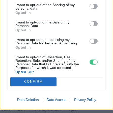
I want to opt-out of the Sharing of my
personal data.
Opted In
I want to opt-out of the Sale of my
Personal Data.
Opted In
„Mindegy már, hogy milyen
A vegetáci
I want to opt-out of processing my
Personal Data for Targeted Advertising.
víz, csak víz legyen” |
az ember 
Opted In
Holnapután
Greendex
29:5
I want to opt-out of Collection, Use,
Retention, Sale, and/or Sharing of my
Greendex
55:58
Personal Data that Is Unrelated with the
Purposes for which it was collected.
Opted Out
CONFIRM
Cickafark – Az évezredek óta
Data Deletion
Data Access
Privacy Policy
ismert gyógynövény
Börzsey Barbara
1 perc
EGÉSZSÉGÜNK