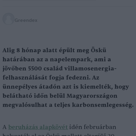
Greendex
Alig 8 hónap alatt épült meg Öskü
határában az a napelempark, ami a
jövőben 5500 család villamosenergia-
felhasználását fogja fedezni. Az
ünnepélyes átadón azt is kiemelték, hogy
belátható időn belül Magyarországon
megvalósulhat a teljes karbonsemlegesség.
A
beruházás alapkövét
idén februárban