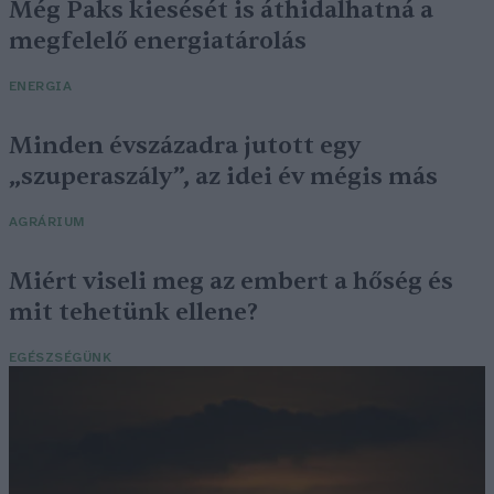
Még Paks kiesését is áthidalhatná a
megfelelő energiatárolás
ENERGIA
Minden évszázadra jutott egy
„szuperaszály”, az idei év mégis más
AGRÁRIUM
Miért viseli meg az embert a hőség és
mit tehetünk ellene?
EGÉSZSÉGÜNK