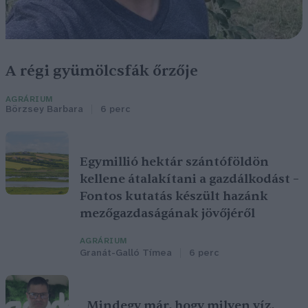
A régi gyümölcsfák őrzője
AGRÁRIUM
Börzsey Barbara
6 perc
Egymillió hektár szántóföldön
kellene átalakítani a gazdálkodást –
Fontos kutatás készült hazánk
mezőgazdaságának jövőjéről
AGRÁRIUM
Granát-Galló Tímea
6 perc
„Mindegy már, hogy milyen víz,