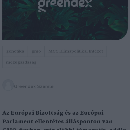
genetika
gmo
MCC Klímapolitikai Intézet
mezőgazdaság
Greendex Szemle
Az Európai Bizottság és az Európai
Parlament ellentétes állásponton van