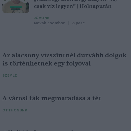
csak víz legyen” | Holnapután
JÖVŐNK
Novák Zsombor
3 perc
Az alacsony vízszintnél durvább dolgok
is történhetnek egy folyóval
SZEMLE
A városi fák megmaradása a tét
OTTHONUNK