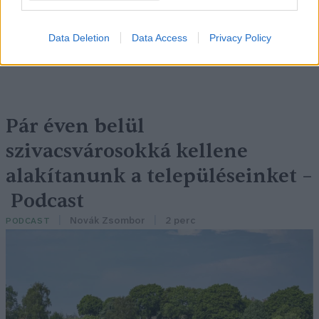
Holnapután
Greendex
29:5
Greendex
55:58
Data Deletion
Data Access
Privacy Policy
Pár éven belül
szivacsvárosokká kellene
alakítanunk a településeinket –
Podcast
Novák Zsombor
2 perc
PODCAST