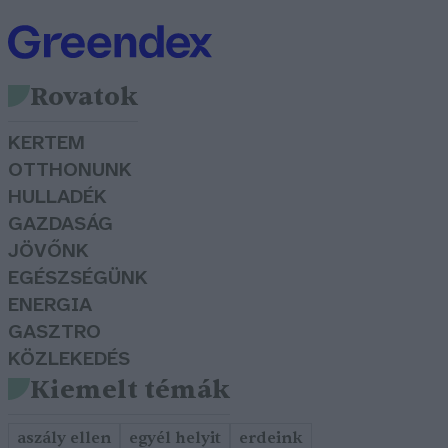
Rovatok
KERTEM
OTTHONUNK
HULLADÉK
GAZDASÁG
JÖVŐNK
EGÉSZSÉGÜNK
ENERGIA
GASZTRO
KÖZLEKEDÉS
Kiemelt témák
aszály ellen
egyél helyit
erdeink