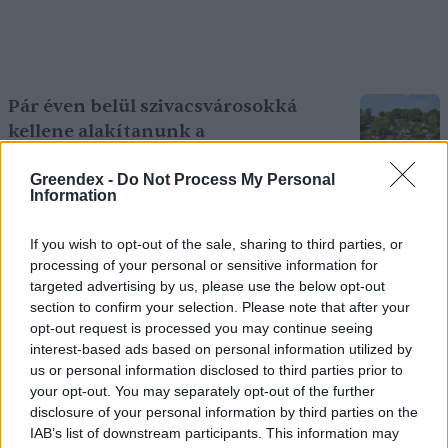
Pár éven belül szivacsvárosokká
kellene alakítanunk a
településeinket – Podcast
Greendex -
Do Not Process My Personal
2 perc
PODCAST
Information
If you wish to opt-out of the sale, sharing to third parties, or
Negatív vízállások, vízkorlátozások:
processing of your personal or sensitive information for
miképp takarékoskodhatsz a vízzel?
targeted advertising by us, please use the below opt-out
5 perc
ÉLŐ BOLYGÓNK
section to confirm your selection. Please note that after your
opt-out request is processed you may continue seeing
interest-based ads based on personal information utilized by
Hogyan védekezzünk a hangyák ellen
us or personal information disclosed to third parties prior to
your opt-out. You may separately opt-out of the further
természetes módon?
disclosure of your personal information by third parties on the
5 perc
OTTHONUNK
IAB’s list of downstream participants. This information may