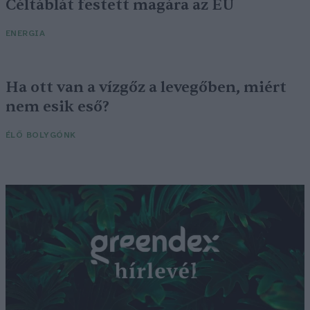
Céltáblát festett magára az EU
ENERGIA
Ha ott van a vízgőz a levegőben, miért
nem esik eső?
ÉLŐ BOLYGÓNK