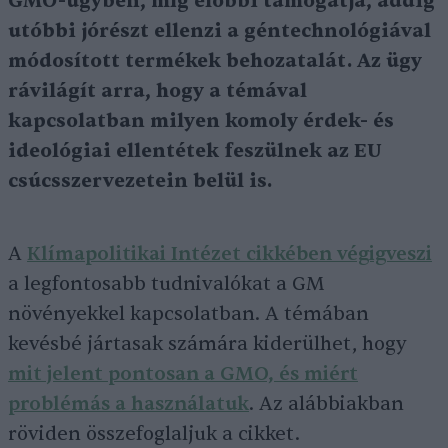
GMO-ügyben, míg előbbi támogatja, addig
utóbbi jórészt ellenzi a géntechnológiával
módosított termékek behozatalát. Az ügy
rávilágít arra, hogy a témával
kapcsolatban milyen komoly érdek- és
ideológiai ellentétek feszülnek az EU
csúcsszervezetein belül is.
A
Klímapolitikai Intézet cikkében végigveszi
a legfontosabb tudnivalókat a GM
növényekkel kapcsolatban. A témában
kevésbé jártasak számára kiderülhet, hogy
mit jelent pontosan a GMO, és miért
problémás a használatuk
. Az alábbiakban
röviden összefoglaljuk a cikket.