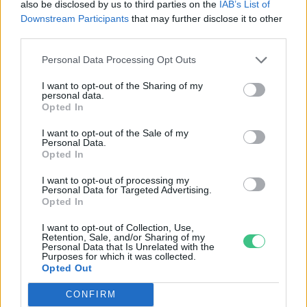
also be disclosed by us to third parties on the
IAB’s List of
Downstream Participants
that may further disclose it to other
third parties.
Personal Data Processing Opt Outs
I want to opt-out of the Sharing of my
personal data.
Holnapután
Opted In
I want to opt-out of the Sale of my
Personal Data.
Opted In
I want to opt-out of processing my
Personal Data for Targeted Advertising.
Opted In
I want to opt-out of Collection, Use,
Retention, Sale, and/or Sharing of my
Personal Data that Is Unrelated with the
Purposes for which it was collected.
Opted Out
„Mindegy már, hogy milyen
A vegetáci
CONFIRM
víz, csak víz legyen” |
az ember 