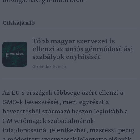
mezőgazdaság fenntartását.
Cikkajánló
Több magyar szervezet is
ellenzi az uniós génmódosítási
szabályok enyhítését
Greendex Szemle
Az EU-s országok többsége azért ellenzi a
GMO-k bevezetését, mert egyrészt a
bevezetésből származó haszon leginkább a
GM vetőmagok szabadalmának
tulajdonosainál jelentkezhet, másrészt pedig
a módosított szervezetek jelentette előnyök