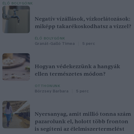
ÉLŐ BOLYGÓNK
Negatív vízállások, vízkorlátozások:
miképp takarékoskodhatsz a vízzel?
ÉLŐ BOLYGÓNK
Granát-Galló Tímea
5 perc
Hogyan védekezzünk a hangyák
ellen természetes módon?
OTTHONUNK
Börzsey Barbara
5 perc
Nyersanyag, amit millió tonna szám
pazarolunk el, holott több fronton
is segíteni az élelmiszertermelést