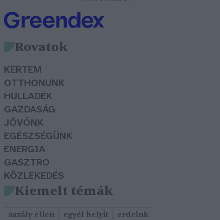
Rovatok
KERTEM
OTTHONUNK
HULLADÉK
GAZDASÁG
JÖVŐNK
EGÉSZSÉGÜNK
ENERGIA
GASZTRO
KÖZLEKEDÉS
Kiemelt témák
aszály ellen
egyél helyit
erdeink