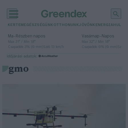
KERTEM
EGÉSZSÉGÜNK
OTTHONUNK
JÖVŐNK
ENERGIA
HULLA
–
–
Ma
Részben napos
Vasárnap
Napos
Max 31° / Min 18°
Max 32° / Min 18°
Csapadék: 3% (0 mm)
Szél: 13 km/h
Csapadék: 0% (0 mm)
Szél: 
időjárási adatok:
gmo