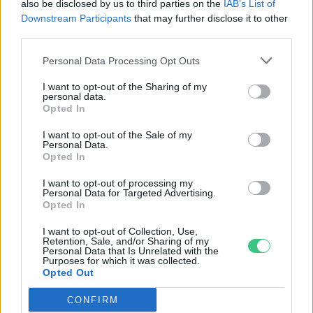
also be disclosed by us to third parties on the
IAB’s List of
Downstream Participants
that may further disclose it to other
third parties.
Personal Data Processing Opt Outs
Nem lesz jó vége, ha elkezdünk
istent játszani! – Holnapután
I want to opt-out of the Sharing of my
personal data.
Novák Zsombor
Opted In
I want to opt-out of the Sale of my
Personal Data.
Opted In
Ha nem hallottál a Pusztai-ügyről,
I want to opt-out of processing my
semmit nem tudsz a GMO-ról!
Personal Data for Targeted Advertising.
Opted In
Bódi Ábel
I want to opt-out of Collection, Use,
Retention, Sale, and/or Sharing of my
Personal Data that Is Unrelated with the
Purposes for which it was collected.
Opted Out
Változhat a szabályozás – az aszály
miatt jöhetnek a génmódosított
CONFIRM