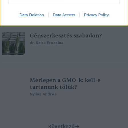
élelmiszerek
Greendex Szemle
Data Deletion
Data Access
Privacy Policy
Génszerkesztés szabadon?
dr. Szira Fruzsina
Mérlegen a GMO-k: kell-e
tartanunk tőlük?
Nyilas Andrea
Következő
→