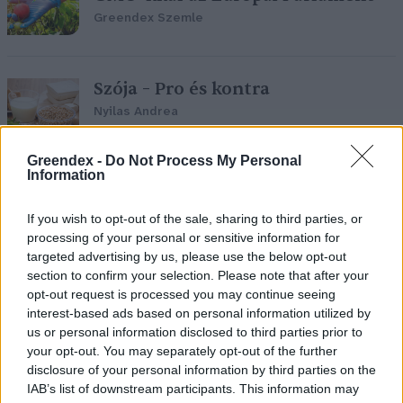
Greendex Szemle
Szója – Pro és kontra
Nyilas Andrea
Greendex -
Do Not Process My Personal
Information
Hazánk kiáll a GMO-mentesség
If you wish to opt-out of the sale, sharing to third parties, or
mellett
processing of your personal or sensitive information for
Greendex Szemle
targeted advertising by us, please use the below opt-out
section to confirm your selection. Please note that after your
opt-out request is processed you may continue seeing
interest-based ads based on personal information utilized by
us or personal information disclosed to third parties prior to
Élelmiszerbiztonságunk is függ az
your opt-out. You may separately opt-out of the further
új GMO szabályozástól
disclosure of your personal information by third parties on the
IAB’s list of downstream participants. This information may
Greendex Szemle