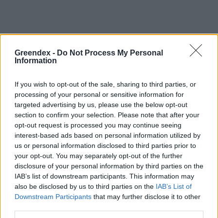
Negatív vízállások,
Greendex -
Do Not Process My Personal
Information
vízkorlátozások: miképp
takarékoskodhatsz a vízzel?
If you wish to opt-out of the sale, sharing to third parties, or
processing of your personal or sensitive information for
Granát-Galló Tímea
5 perc
ÉLŐ BOLYGÓNK
targeted advertising by us, please use the below opt-out
section to confirm your selection. Please note that after your
opt-out request is processed you may continue seeing
interest-based ads based on personal information utilized by
us or personal information disclosed to third parties prior to
your opt-out. You may separately opt-out of the further
disclosure of your personal information by third parties on the
IAB’s list of downstream participants. This information may
also be disclosed by us to third parties on the
IAB’s List of
Downstream Participants
that may further disclose it to other
third parties.