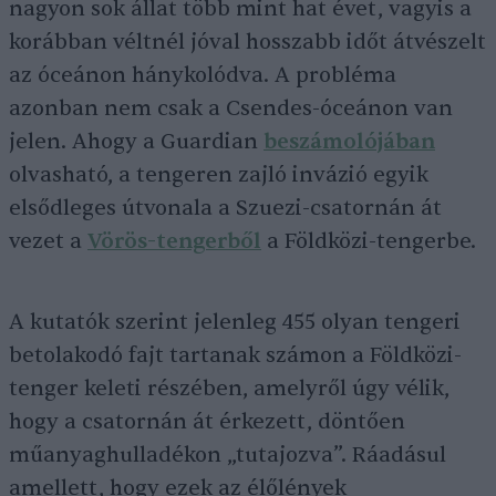
nagyon sok állat több mint hat évet, vagyis a
korábban véltnél jóval hosszabb időt átvészelt
az óceánon hánykolódva. A probléma
azonban nem csak a Csendes-óceánon van
jelen. Ahogy a Guardian
beszámolójában
olvasható, a tengeren zajló invázió egyik
elsődleges útvonala a Szuezi-csatornán át
vezet a
Vörös-tengerből
a Földközi-tengerbe.
A kutatók szerint jelenleg 455 olyan tengeri
betolakodó fajt tartanak számon a Földközi-
tenger keleti részében, amelyről úgy vélik,
hogy a csatornán át érkezett, döntően
műanyaghulladékon „tutajozva”. Ráadásul
amellett, hogy ezek az élőlények