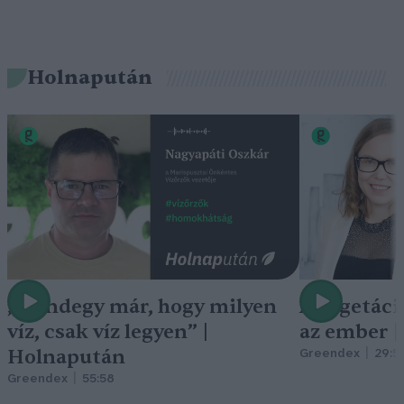
Holnapután
„Mindegy már, hogy milyen
A vegetáci
víz, csak víz legyen” |
az ember 
Holnapután
Greendex
29:5
Greendex
55:58