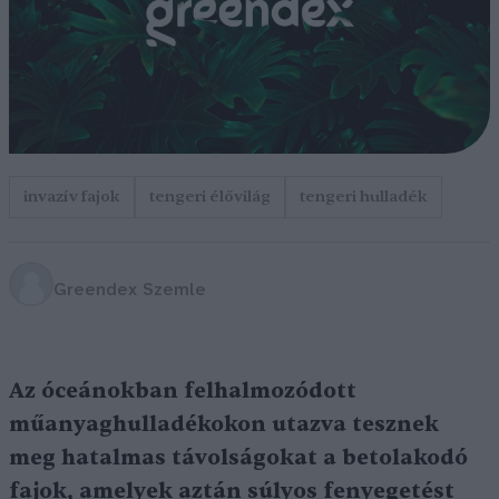
invazív fajok
tengeri élővilág
tengeri hulladék
Greendex Szemle
Az óceánokban felhalmozódott
műanyaghulladékokon utazva tesznek
meg hatalmas távolságokat a betolakodó
fajok, amelyek aztán súlyos fenyegetést