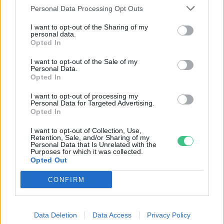
Personal Data Processing Opt Outs
I want to opt-out of the Sharing of my
personal data.
Opted In
I want to opt-out of the Sale of my
Personal Data.
Opted In
I want to opt-out of processing my
Personal Data for Targeted Advertising.
Opted In
Ha elmúlik az aszályos időszak, akkor is szem előtt kell(ene)
tartanunk ezeket a döntéseket.
I want to opt-out of Collection, Use,
Retention, Sale, and/or Sharing of my
Personal Data that Is Unrelated with the
Purposes for which it was collected.
Miért viseli meg az embert a hőség
Opted Out
és mit tehetünk ellene?
CONFIRM
EGÉSZSÉGÜNK
Csillaghullás, napfogyatkozás:
Data Deletion
Data Access
Privacy Policy