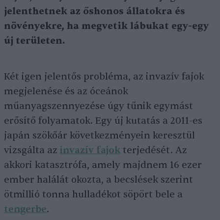
jelenthetnek az őshonos állatokra és
növényekre, ha megvetik lábukat egy-egy
új területen.
Két igen jelentős probléma, az invazív fajok
megjelenése és az óceánok
műanyagszennyezése úgy tűnik egymást
erősítő folyamatok. Egy új kutatás a 2011-es
japán szökőár következményein keresztül
vizsgálta az
invazív fajok
terjedését. Az
akkori katasztrófa, amely majdnem 16 ezer
ember halálát okozta, a becslések szerint
ötmillió tonna hulladékot söpört bele a
tengerbe
.