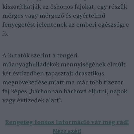
kiszoríthatják az őshonos fajokat, egy részük
mérges vagy mérgező és egyértelmű
fenyegetést jelentenek az emberi egészségre
is.
A kutatók szerint a tengeri
műanyaghulladékok mennyiségének elmúlt
két évtizedben tapasztalt drasztikus
megnövekedése miatt ma már több tízezer
faj képes „bárhonnan bárhová eljutni, napok
vagy évtizedek alatt”.
Rengeteg fontos információ vár még rád!
Nézz szét!