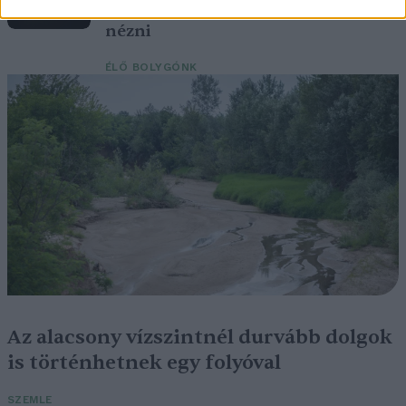
augusztusban érdemes lesz az égre
nézni
ÉLŐ BOLYGÓNK
Az alacsony vízszintnél durvább dolgok
is történhetnek egy folyóval
SZEMLE