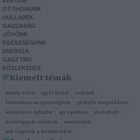
KERTEM
OTTHONUNK
HULLADÉK
GAZDASÁG
JÖVŐNK
EGÉSZSÉGÜNK
ENERGIA
GASZTRO
KÖZLEKEDÉS
Kiemelt témák
aszály ellen
egyél helyit
erdeink
fókuszban az egészségünk
globális megoldások
időjárás és éghajlat
így építkezz
jövőnkről
kerti tippek-trükkök
madaraink
mit tegyünk a hulladékkal