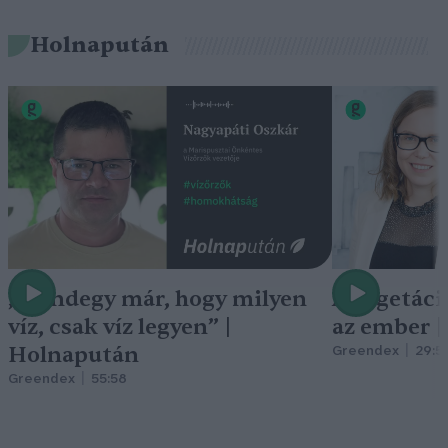
Holnapután
„Mindegy már, hogy milyen
A vegetáci
víz, csak víz legyen” |
az ember 
Holnapután
Greendex
29:5
Greendex
55:58