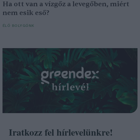
Ha ott van a vízgőz a levegőben, miért
nem esik eső?
ÉLŐ BOLYGÓNK
Iratkozz fel hírlevelünkre!