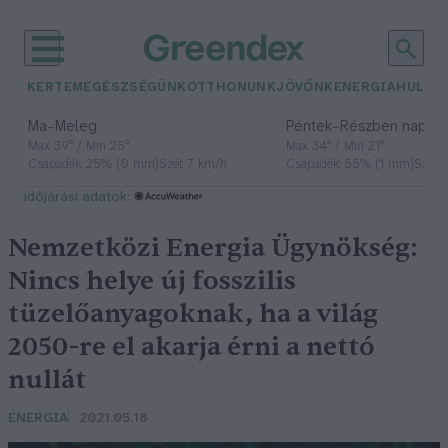
KERTEM
EGÉSZSÉGÜNK
OTTHONUNK
JÖVŐNK
ENERGIA
HULLA
–
–
Ma
Meleg
Péntek
Részben napos, 
Max 39° / Min 25°
Max 34° / Min 21°
Csapadék: 25% (0 mm)
Szél: 7 km/h
Csapadék: 55% (1 mm)
Szél: 
időjárási adatok:
Nemzetközi Energia Ügynökség:
Nincs helye új fosszilis
tüzelőanyagoknak, ha a világ
2050-re el akarja érni a nettó
nullát
ENERGIA
2021.05.18