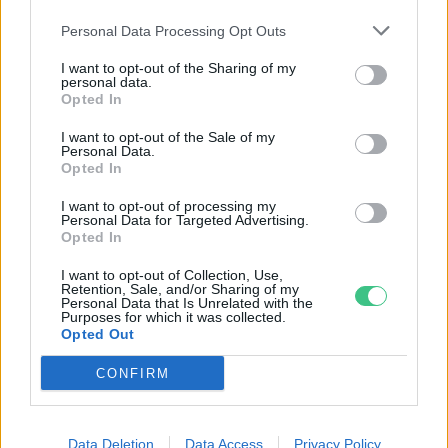
Personal Data Processing Opt Outs
I want to opt-out of the Sharing of my
personal data.
Opted In
I want to opt-out of the Sale of my
Personal Data.
Opted In
I want to opt-out of processing my
Szöllősi Gáborral, a Gardenfutura ügyvezetőjével beszélgettünk.
Personal Data for Targeted Advertising.
Opted In
I want to opt-out of Collection, Use,
Történelmi aszály sújtja Nagy-
Retention, Sale, and/or Sharing of my
Personal Data that Is Unrelated with the
Britanniát is
Purposes for which it was collected.
Opted Out
SZEMLE
CONFIRM
Elképesztő felvétel mutatja meg,
mekkora a különbség az áradó és a
Data Deletion
Data Access
Privacy Policy