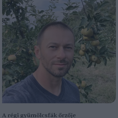
A régi gyümölcsfák őrzője