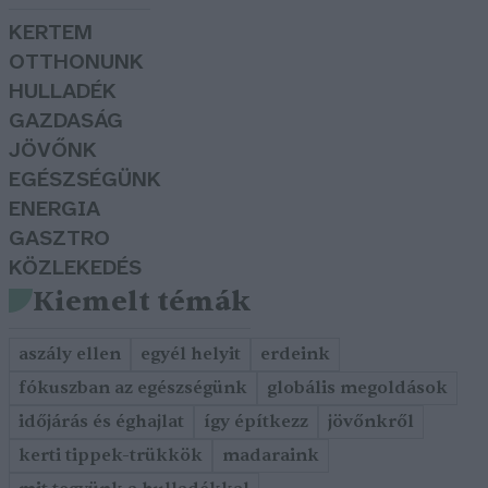
KERTEM
OTTHONUNK
HULLADÉK
GAZDASÁG
JÖVŐNK
EGÉSZSÉGÜNK
ENERGIA
GASZTRO
KÖZLEKEDÉS
Kiemelt témák
aszály ellen
egyél helyit
erdeink
fókuszban az egészségünk
globális megoldások
időjárás és éghajlat
így építkezz
jövőnkről
kerti tippek-trükkök
madaraink