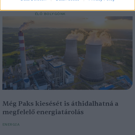
kiszáradó Duna között
ÉLŐ BOLYGÓNK
Még Paks kiesését is áthidalhatná a
megfelelő energiatárolás
ENERGIA