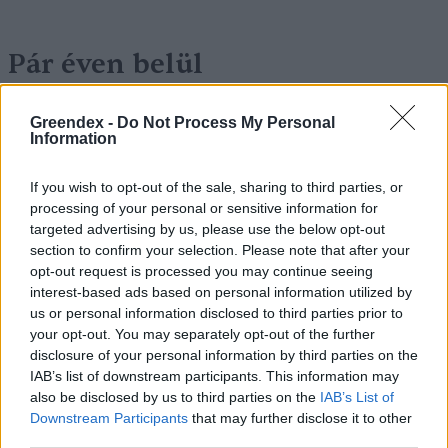
Pár éven belül
szivacsvárosokká kellene
Greendex -
Do Not Process My Personal
alakítanunk a településeinket –
Information
Podcast
If you wish to opt-out of the sale, sharing to third parties, or
Novák Zsombor
2 perc
PODCAST
processing of your personal or sensitive information for
targeted advertising by us, please use the below opt-out
section to confirm your selection. Please note that after your
opt-out request is processed you may continue seeing
interest-based ads based on personal information utilized by
us or personal information disclosed to third parties prior to
your opt-out. You may separately opt-out of the further
disclosure of your personal information by third parties on the
IAB’s list of downstream participants. This information may
also be disclosed by us to third parties on the
IAB’s List of
Downstream Participants
that may further disclose it to other
third parties.