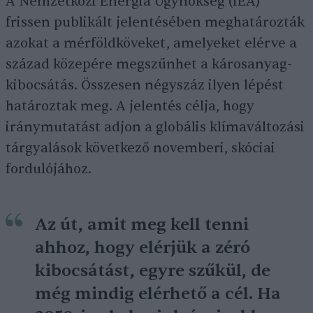
A Nemzetközi Energia Ügynökség (IEA)
frissen publikált jelentésében meghatározták
azokat a mérföldköveket, amelyeket elérve a
század közepére megszűnhet a károsanyag-
kibocsátás. Összesen négyszáz ilyen lépést
határoztak meg. A jelentés célja, hogy
iránymutatást adjon a globális klímaváltozási
tárgyalások következő novemberi, skóciai
fordulójához.
Az út, amit meg kell tenni
ahhoz, hogy elérjük a zéró
kibocsátást, egyre szűkül, de
még mindig elérhető a cél. Ha