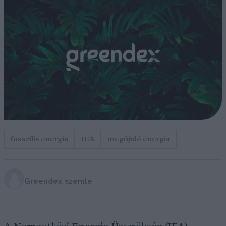
fosszilis energia
IEA
megújuló energia
Greendex szemle