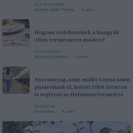
ÉLŐ BOLYGÓNK
Granát-Galló Tímea
5 perc
Hogyan védekezzünk a hangyák
ellen természetes módon?
OTTHONUNK
Börzsey Barbara
5 perc
Nyersanyag, amit millió tonna szám
pazarolunk el, holott több fronton
is segíteni az élelmiszertermelést
AGRÁRIUM
Greendex
4 perc