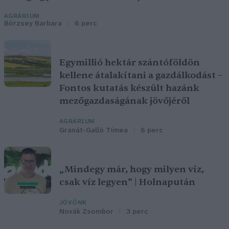
AGRÁRIUM
Börzsey Barbara
6 perc
Egymillió hektár szántóföldön
kellene átalakítani a gazdálkodást –
Fontos kutatás készült hazánk
mezőgazdaságának jövőjéről
AGRÁRIUM
Granát-Galló Tímea
6 perc
„Mindegy már, hogy milyen víz,
csak víz legyen” | Holnapután
JÖVŐNK
Novák Zsombor
3 perc