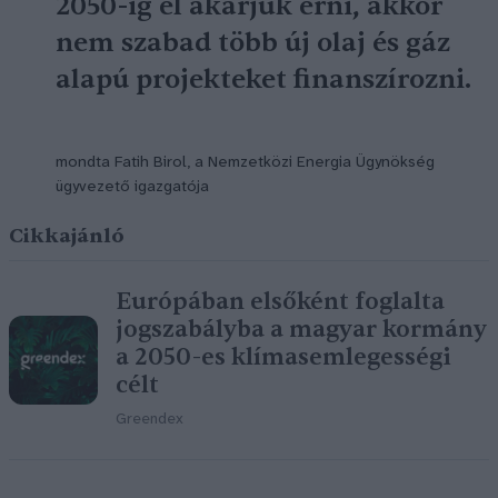
2050-ig el akarjuk érni, akkor
nem szabad több új olaj és gáz
alapú projekteket finanszírozni.
mondta
Fatih Birol
, a Nemzetközi Energia Ügynökség
ügyvezető igazgatója
Cikkajánló
Európában elsőként foglalta
jogszabályba a magyar kormány
a 2050-es klímasemlegességi
célt
Greendex