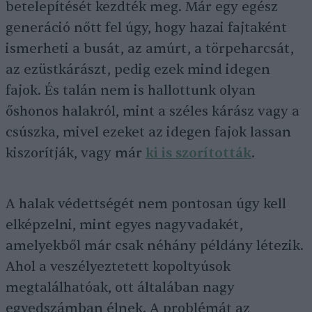
betelepítését kezdték meg. Már egy egész
generáció nőtt fel úgy, hogy hazai fajtaként
ismerheti a busát, az amúrt, a törpeharcsát,
az ezüstkárászt, pedig ezek mind idegen
fajok. És talán nem is hallottunk olyan
őshonos halakról, mint a széles kárász vagy a
csúszka, mivel ezeket az idegen fajok lassan
kiszorítják, vagy már
ki is szorították
.
A halak védettségét nem pontosan úgy kell
elképzelni, mint egyes nagyvadakét,
amelyekből már csak néhány példány létezik.
Ahol a veszélyeztetett kopoltyúsok
megtalálhatóak, ott általában nagy
egyedszámban élnek. A problémát az