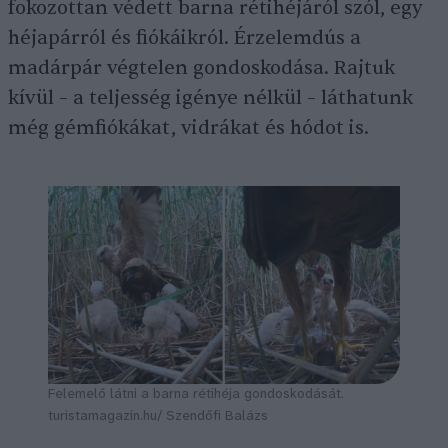
fokozottan védett barna rétihéjáról szól, egy
héjapárról és fiókáikról. Érzelemdús a
madárpár végtelen gondoskodása. Rajtuk
kívül – a teljesség igénye nélkül – láthatunk
még gémfiókákat, vidrákat és hódot is.
Felemelő látni a barna rétihéja gondoskodását.
turistamagazin.hu/ Szendőfi Balázs