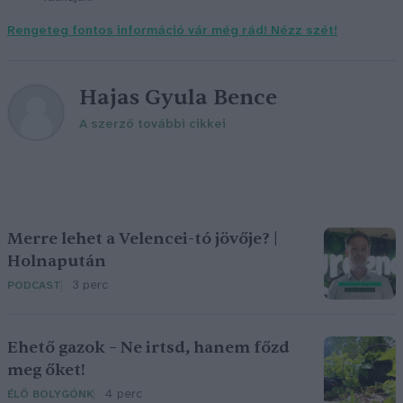
Rengeteg fontos információ vár még rád! Nézz szét!
Hajas Gyula Bence
A szerző további cikkei
Merre lehet a Velencei-tó jövője? |
Holnapután
3 perc
PODCAST
Ehető gazok – Ne irtsd, hanem főzd
meg őket!
4 perc
ÉLŐ BOLYGÓNK