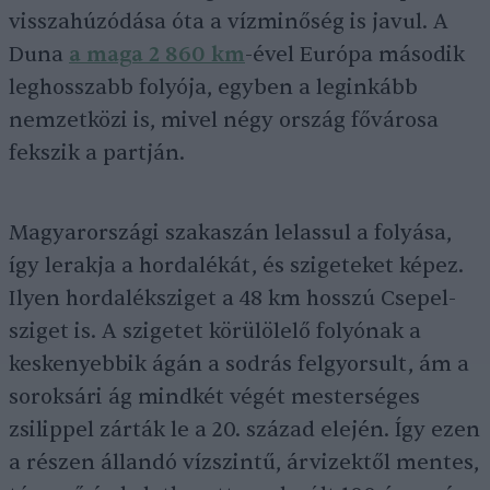
visszahúzódása óta a vízminőség is javul. A
Duna
a maga 2 860 km
-ével Európa második
leghosszabb folyója, egyben a leginkább
nemzetközi is, mivel négy ország fővárosa
fekszik a partján.
Magyarországi szakaszán lelassul a folyása,
így lerakja a hordalékát, és szigeteket képez.
Ilyen hordaléksziget a 48 km hosszú Csepel-
sziget is. A szigetet körülölelő folyónak a
keskenyebbik ágán a sodrás felgyorsult, ám a
soroksári ág mindkét végét mesterséges
zsilippel zárták le a 20. század elején. Így ezen
a részen állandó vízszintű, árvizektől mentes,