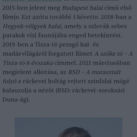
2015-ben jelent meg
Budapest halai
című első
filmje. Ezt azóta további 3 követte. 2018-ban a
Hegyek-völgyek halai
, amely a szlovák sebes
patakok vízi faunájába enged betekintést.
2019-ben a Tisza-tó pezsgő hal- és
madárvilágáról forgatott filmet
A szőke tó – A
Tisza-tó 6 évszaka
címmel. 2021 márciusában
megjelent alkotása, az
RSD – A marasztalt
folyó
a ráckevei holtág rejtett színfalai mögé
kalauzolja a nézőt (RSD: ráckevei–soroksári
Duna-ág).