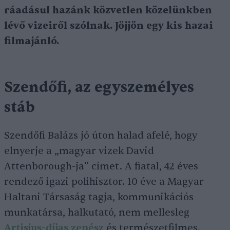
ráadásul hazánk közvetlen közelünkben
lévő vizeiről szólnak. Jöjjön egy kis hazai
filmajánló.
Szendőfi, az egyszemélyes
stáb
Szendőfi Balázs jó úton halad afelé, hogy
elnyerje a „magyar vizek David
Attenborough-ja” címet. A fiatal, 42 éves
rendező igazi polihisztor. 10 éve a Magyar
Haltani Társaság tagja, kommunikációs
munkatársa, halkutató, nem mellesleg
Artisjus-díjas zenész
és természetfilmes.