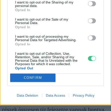
I want to opt-out of the Sharing of my
mezőgazdasági művelés alá volt szántón.
personal data.
Opted In
I want to opt-out of the Sale of my
Cikkajánló
Personal Data.
Opted In
Évtizedekig tart majd, mire
I want to opt-out of processing my
Personal Data for Targeted Advertising.
teljesen helyreáll a Ráckevei-
Opted In
Duna
I want to opt-out of Collection, Use,
Retention, Sale, and/or Sharing of my
Greendex Szemle
Personal Data that Is Unrelated with the
Purposes for which it was collected.
Opted Out
Kakukkok harca közvetlen
CONFIRM
közelről
Data Deletion
Data Access
Privacy Policy
A film két háromnegyed órás részből áll. A
részek összesen tíz fejezetre vannak bontva,