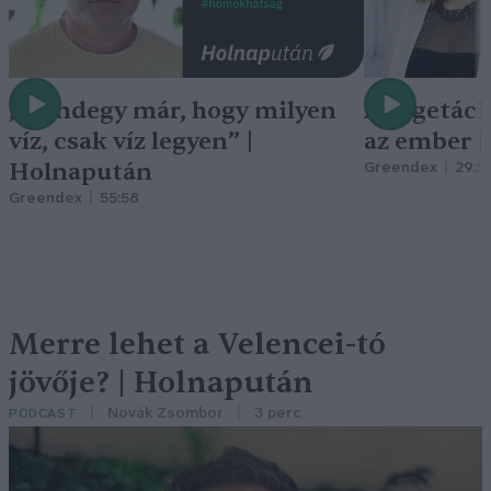
„Mindegy már, hogy milyen
A vegetáci
víz, csak víz legyen” |
az ember 
Holnapután
Greendex
29:5
Greendex
55:58
Merre lehet a Velencei-tó
jövője? | Holnapután
Novák Zsombor
3 perc
PODCAST