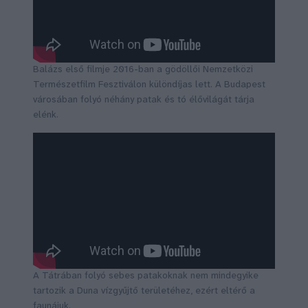
Balázs első filmje 2016-ban a gödöllői Nemzetközi
Természetfilm Fesztiválon különdíjas lett. A Budapest
városában folyó néhány patak és tó élővilágát tárja
elénk.
A Tátrában folyó sebes patakoknak nem mindegyike
tartozik a Duna vízgyűjtő területéhez, ezért eltérő a
faunájuk.