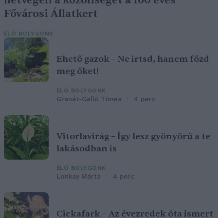
Fővárosi Állatkert
ÉLŐ BOLYGÓNK
Ehető gazok – Ne irtsd, hanem főzd
meg őket!
ÉLŐ BOLYGÓNK
Granát-Galló Tímea
4 perc
Vitorlavirág – Így lesz gyönyörű a te
lakásodban is
ÉLŐ BOLYGÓNK
Lonkay Márta
4 perc
Cickafark – Az évezredek óta ismert