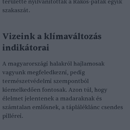
területté nyilvánították a Rákos-patak egyik
szakaszát.
Vizeink a klímaváltozás
indikátorai
A magyarországi halakról hajlamosak
vagyunk megfeledkezni, pedig
természetvédelmi szempontból
kiemelkedően fontosak. Azon túl, hogy
élelmet jelentenek a madaraknak és
számtalan emlősnek, a tápláléklánc csendes
pillérei.