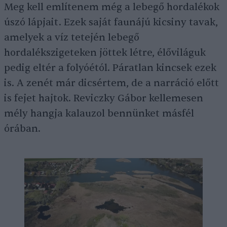
Meg kell említenem még a lebegő hordalékok
úszó lápjait. Ezek saját faunájú kicsiny tavak,
amelyek a víz tetején lebegő
hordalékszigeteken jöttek létre, élőviláguk
pedig eltér a folyóétól. Páratlan kincsek ezek
is. A zenét már dicsértem, de a narráció előtt
is fejet hajtok. Reviczky Gábor kellemesen
mély hangja kalauzol bennünket másfél
órában.