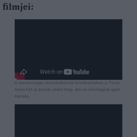
filmjei:
A mesterséges vízszabályozás következtében a Tisza-
tavon két új évszak jelent meg, ami az élővilágnak igazi
Kánaán.