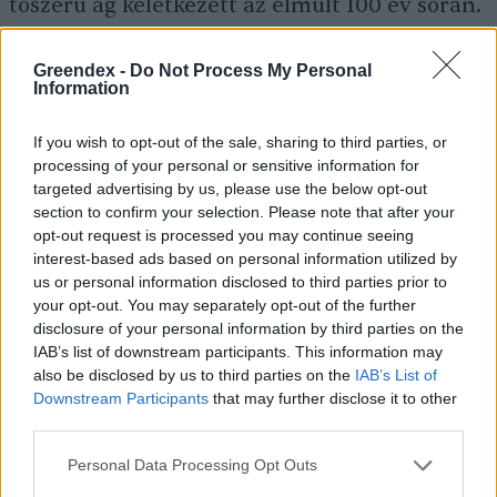
tószerű ág keletkezett az elmúlt 100 év során.
Páratlan természeti közössége alakult ki,
amely számtalan régi halfajtát fogad magába.
Greendex -
Do Not Process My Personal
Information
A „marasztalt” név is innen ered, a zsilipek
marasztalják a folyót.
If you wish to opt-out of the sale, sharing to third parties, or
processing of your personal or sensitive information for
targeted advertising by us, please use the below opt-out
section to confirm your selection. Please note that after your
A soroksári–ráckevei Duna-ág
partja népszerű
opt-out request is processed you may continue seeing
a lakosság körében
. Beépítettsége
interest-based ads based on personal information utilized by
us or personal information disclosed to third parties prior to
meghaladja a Balaton partszakaszáét, ám míg
your opt-out. You may separately opt-out of the further
a Balaton vízfelülete hatalmas, addig a Duna
disclosure of your personal information by third parties on the
csak 30–80 méter széles. Úgy tűnik azonban,
IAB’s list of downstream participants. This information may
also be disclosed by us to third parties on the
IAB’s List of
hogy az élővilág megszokta az ember
Downstream Participants
that may further disclose it to other
közelségét, és a szürke gém vagy a rétisas
third parties.
jobban biztonságban érzi magát a szűkösebb,
Personal Data Processing Opt Outs
de természetes közegben, mint egy