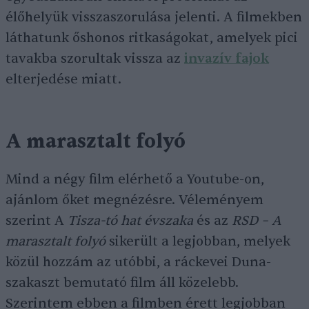
élőhelyük visszaszorulása jelenti. A filmekben
láthatunk őshonos ritkaságokat, amelyek pici
tavakba szorultak vissza az
invazív fajok
elterjedése miatt.
A marasztalt folyó
Mind a négy film elérhető a Youtube-on,
ajánlom őket megnézésre. Véleményem
szerint A
Tisza-tó hat évszaka
és az
RSD – A
marasztalt folyó
sikerült a legjobban, melyek
közül hozzám az utóbbi, a ráckevei Duna-
szakaszt bemutató film áll közelebb.
Szerintem ebben a filmben érett legjobban