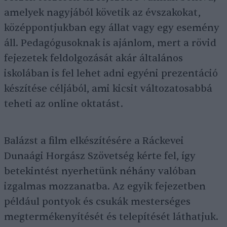
amelyek nagyjából követik az évszakokat,
középpontjukban egy állat vagy egy esemény
áll. Pedagógusoknak is ajánlom, mert a rövid
fejezetek feldolgozását akár általános
iskolában is fel lehet adni egyéni prezentáció
készítése céljából, ami kicsit változatosabbá
teheti az online oktatást.
Balázst a film elkészítésére a Ráckevei
Dunaági Horgász Szövetség kérte fel, így
betekintést nyerhetünk néhány valóban
izgalmas mozzanatba. Az egyik fejezetben
például pontyok és csukák mesterséges
megtermékenyítését és telepítését láthatjuk.