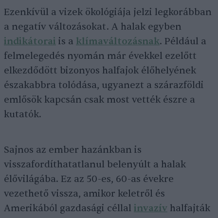
Ezenkívül a vizek ökológiája jelzi legkorábban
a negatív változásokat. A halak egyben
indikátorai
is a
klímaváltozásnak
. Például a
felmelegedés nyomán már évekkel ezelőtt
elkezdődött bizonyos halfajok élőhelyének
északabbra tolódása, ugyanezt a szárazföldi
emlősök kapcsán csak most vették észre a
kutatók.
Sajnos az ember hazánkban is
visszafordíthatatlanul belenyúlt a halak
élővilágába. Ez az 50-es, 60-as évekre
vezethető vissza, amikor keletről és
Amerikából gazdasági céllal
invazív
halfajták