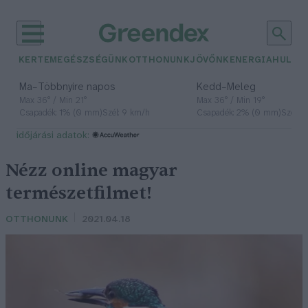
KERTEM
EGÉSZSÉGÜNK
OTTHONUNK
JÖVŐNK
ENERGIA
HULLA
–
–
Ma
Többnyire napos
Kedd
Meleg
Max 36° / Min 21°
Max 36° / Min 19°
Csapadék: 1% (0 mm)
Szél: 9 km/h
Csapadék: 2% (0 mm)
Szél: 
időjárási adatok:
Nézz online magyar
természetfilmet!
OTTHONUNK
2021.04.18