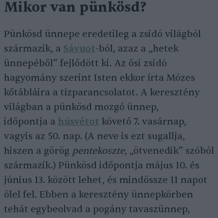
Mikor van pünkösd?
Pünkösd ünnepe eredetileg a zsidó világból
származik, a
Sávuot
-ból, azaz a „hetek
ünnepéből” fejlődött ki. Az ősi zsidó
hagyomány szerint Isten ekkor írta Mózes
kőtábláira a tízparancsolatot. A keresztény
világban a pünkösd mozgó ünnep,
időpontja a
húsvétot
követő 7. vasárnap,
vagyis az 50. nap. (A neve is ezt sugallja,
hiszen a görög
pentekoszte
, „ötvenedik” szóból
származik.) Pünkösd időpontja május 10. és
június 13. között lehet, és mindössze 11 napot
ölel fel. Ebben a keresztény ünnepkörben
tehát egybeolvad a pogány tavaszünnep,