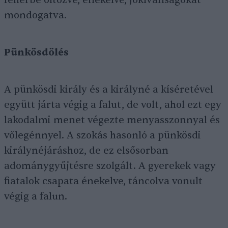
fehérbe öltözve, énekelve, jókívánságokat
mondogatva.
Pünkösdölés
A pünkösdi király és a királyné a kíséretével
együtt járta végig a falut, de volt, ahol ezt egy
lakodalmi menet végezte menyasszonnyal és
vőlegénnyel. A szokás hasonló a pünkösdi
királynéjáráshoz, de ez elsősorban
adománygyűjtésre szolgált. A gyerekek vagy
fiatalok csapata énekelve, táncolva vonult
végig a falun.