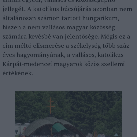
annak egyedi, vallásos és közösségépítő
jellegét. A katolikus búcsújárás azonban nem
általánosan számon tartott hungarikum,
hiszen a nem vallásos magyar közösség
számára kevésbé van jelentősége. Mégis ez a
cím méltó elismerése a székelység több száz
éves hagyományának, a vallásos, katolikus
Kárpát-medencei magyarok közös szellemi
értékének.