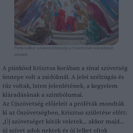
Pünkösdkor a kereszténység a Szentlélek kiáradását
ünnepli.
A pünkösd Krisztus korában a sínai szövetség
ünnepe volt a zsidóknál. A jelei szélzúgás és
tűz voltak, Isten jelenlétének, a kegyelem
kiáradásának a szimbólumai.
Az Újszövetség előjeleit a próféták mondták
ki az Ószövetségben, Krisztus születése előtt:
„Új szövetséget kötök veletek… akkor majd…
új szívet adok nektek és új lelket oltok