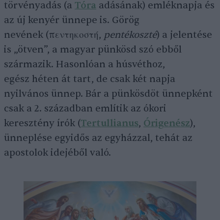
törvényadás (a
Tóra
adásának) emléknapja és
az új kenyér ünnepe is. Görög
nevének (πεντηκοστή,
pentékoszté
) a jelentése
is „ötven”, a magyar pünkösd szó ebből
származik. Hasonlóan a húsvéthoz,
egész héten át tart, de csak két napja
nyilvános ünnep. Bár a pünkösdöt ünnepként
csak a 2. században említik az ókori
keresztény írók (
Tertullianus
,
Órigenész
),
ünneplése egyidős az egyházzal, tehát az
apostolok idejéből való.