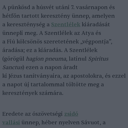
A pünkösd a húsvét utáni 7. vasárnapon és
hétfőn tartott keresztény ünnep, amelyen
a kereszténység a
Szentlélek
kiáradását
ünnepli meg. A Szentlélek az Atya és
a Fiú kölcsönös szeretetének „végpontja”,
áradása; ez a kiáradás. A Szentlélek
(görögül
hagion pneuma
, latinul
Spiritus
Sanctus
) ezen a napon áradt
ki Jézus tanítványaira, az apostolokra, és ezzel
a napot új tartalommal töltötte meg a
keresztények számára.
Eredete az ószövetségi
zsidó
vallási
ünnep, héber nyelven Sávuot, a