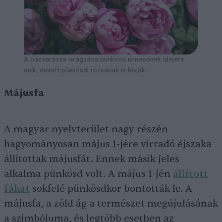
A bazsarózsa virágzása pünkösd ünnepének idejére
esik, emiatt pünkösdi rózsának is hívják.
Májusfa
A magyar nyelvterület nagy részén
hagyományosan május 1-jére virradó éjszaka
állítottak májusfát. Ennek másik jeles
alkalma pünkösd volt. A május 1-jén
állított
fákat
sokfelé pünkösdkor bontották le. A
májusfa, a zöld ág a természet megújulásának
a szimbóluma, és legtöbb esetben az