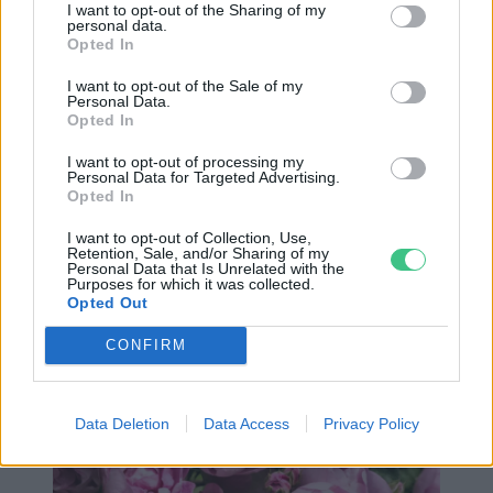
istennő görög nevén Khlórisz, azaz „Zöldellő”,
I want to opt-out of the Sharing of my
personal data.
„Viruló”.
Opted In
I want to opt-out of the Sale of my
Personal Data.
Opted In
A régi korok emberei pünkösdkor már kora
hajnalban zöld ágakat, virágokat
I want to opt-out of processing my
Personal Data for Targeted Advertising.
(bodzát, pünkösdi rózsát, jázmint) tűztek az
Opted In
ablakokba vagy a ház kerítéslécei közé,
I want to opt-out of Collection, Use,
Retention, Sale, and/or Sharing of my
nehogy belecsapjon a házba a villám. Néhol a
Personal Data that Is Unrelated with the
Purposes for which it was collected.
lányos házakra tettek ki zöld ágakat.
Opted Out
CONFIRM
Data Deletion
Data Access
Privacy Policy