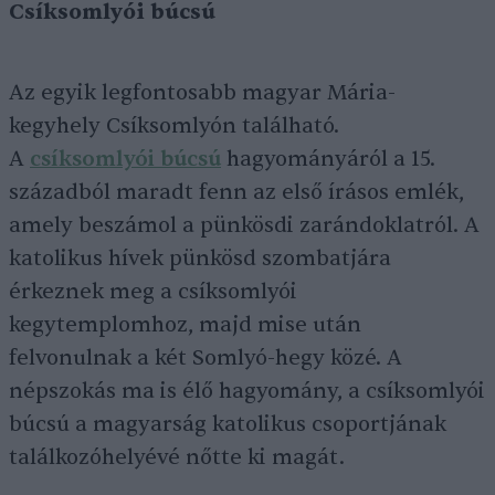
Csíksomlyói búcsú
Az egyik legfontosabb magyar Mária-
kegyhely Csíksomlyón található.
A
csíksomlyói búcsú
hagyományáról a 15.
századból maradt fenn az első írásos emlék,
amely beszámol a pünkösdi zarándoklatról. A
katolikus hívek pünkösd szombatjára
érkeznek meg a csíksomlyói
kegytemplomhoz, majd mise után
felvonulnak a két Somlyó-hegy közé. A
népszokás ma is élő hagyomány, a csíksomlyói
búcsú a magyarság katolikus csoportjának
találkozóhelyévé nőtte ki magát.