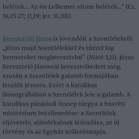
belétek… Az én Lelkemet oltom belétek…” (Ez.
36,25-27; 11,19; Jer. 31,31k).
Keresztelő János
is jövendölt a Szentlélekről:
„Jézus majd Szentlélekkel és tűzzel fog
benneteket megkeresztelni” (Máté 3,11). Jézus
Keresztelő Jánosnál keresztelkedett meg,
ezután a Szentlélek galamb formájában
leszállt Jézusra. Ezért a katolikus
ikonográfiában a Szentlélek jele a galamb. A
katolikus pünkösdi ünnep tárgya a húsvéti
misztérium beteljesedése: a Szentlélek
eljövetele, ajándékainak kiáradása, az új
törvény és az Egyház születésnapja.