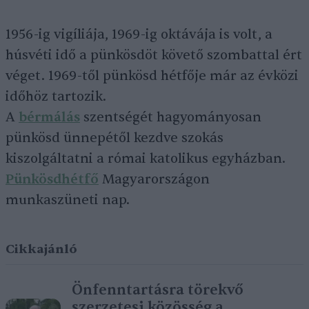
1956-ig vigíliája, 1969-ig oktávája is volt, a
húsvéti idő a pünkösdöt követő szombattal ért
véget. 1969-től pünkösd hétfője már az évközi
időhöz tartozik.
A
bérmálás
szentségét hagyományosan
pünkösd ünnepétől kezdve szokás
kiszolgáltatni a római katolikus egyházban.
Pünkösdhétfő
Magyarországon
munkaszüneti nap.
Cikkajánló
Önfenntartásra törekvő
szerzetesi közösség a