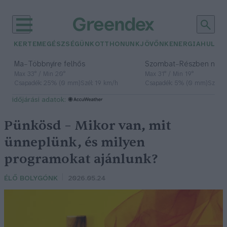
KERTEM
EGÉSZSÉGÜNK
OTTHONUNK
JÖVŐNK
ENERGIA
HULLA
–
–
Ma
Többnyire felhős
Szombat
Részben nap
Max 33° / Min 20°
Max 31° / Min 19°
Csapadék: 25% (0 mm)
Szél: 19 km/h
Csapadék: 5% (0 mm)
Szél: 
időjárási adatok:
Pünkösd – Mikor van, mit
ünneplünk, és milyen
programokat ajánlunk?
ÉLŐ BOLYGÓNK
2026.05.24