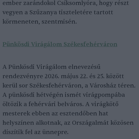
ember zarándokol Csíksomlyóra, hogy részt
vegyen a Szűzanya tiszteletére tartott
körmeneten, szentmisén.
Pünkösdi Virágálom Székesfehérváron
A Pünkösdi Virágálom elnevezésű
rendezvényre 2026. május 22. és 25. között
kerül sor Székesfehérváron, a Városház téren.
A pünkösdi hétvégén ismét virágpompába
öltözik a fehérvári belváros. A virágkötő
mesterek ebben az esztendőben hat
helyszínen alkotnak, az Országalmát közösen
díszítik fel az ünnepre.