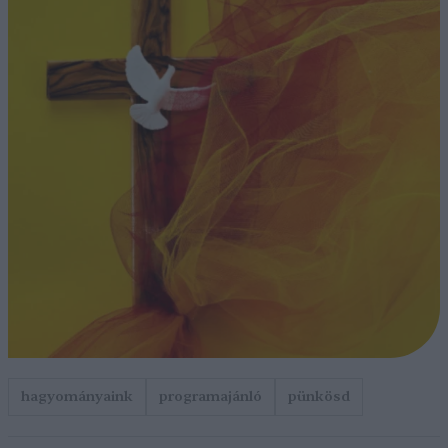
hagyományaink
programajánló
pünkösd