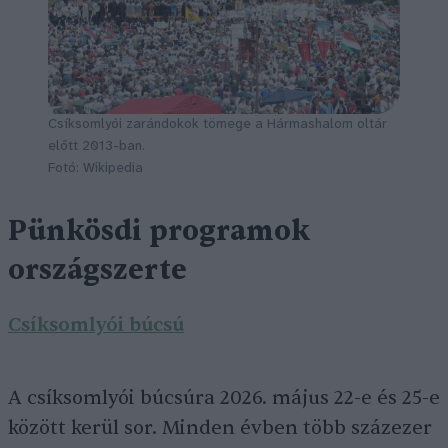
Csíksomlyói zarándokok tömege a Hármashalom oltár
előtt 2013-ban.
Fotó: Wikipedia
Pünkösdi programok
országszerte
Csíksomlyói búcsú
A csíksomlyói búcsúra 2026. május 22-e és 25-e
között kerül sor. Minden évben több százezer