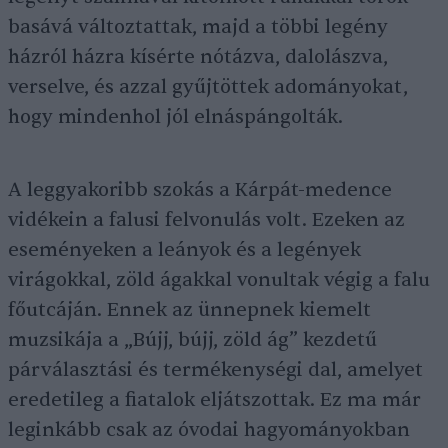
basává változtattak, majd a többi legény
házról házra kísérte nótázva, dalolászva,
verselve, és azzal gyűjtöttek adományokat,
hogy mindenhol jól elnáspángolták.
A leggyakoribb szokás a Kárpát-medence
vidékein a falusi felvonulás volt. Ezeken az
eseményeken a leányok és a legények
virágokkal, zöld ágakkal vonultak végig a falu
főutcáján. Ennek az ünnepnek kiemelt
muzsikája a „Bújj, bújj, zöld ág” kezdetű
párválasztási és termékenységi dal, amelyet
eredetileg a fiatalok eljátszottak. Ez ma már
leginkább csak az óvodai hagyományokban