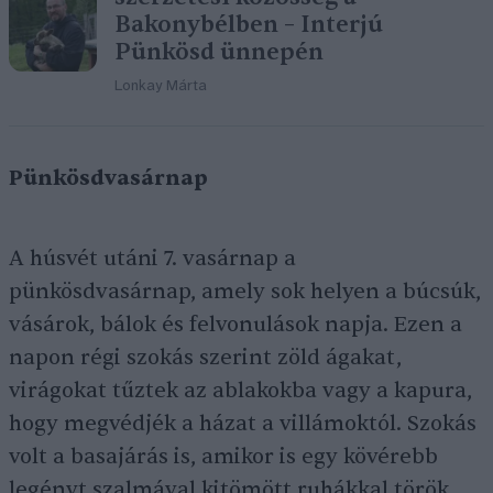
Bakonybélben – Interjú
Pünkösd ünnepén
Lonkay Márta
Pünkösdvasárnap
A húsvét utáni 7. vasárnap a
pünkösdvasárnap, amely sok helyen a búcsúk,
vásárok, bálok és felvonulások napja. Ezen a
napon régi szokás szerint zöld ágakat,
virágokat tűztek az ablakokba vagy a kapura,
hogy megvédjék a házat a villámoktól. Szokás
volt a basajárás is, amikor is egy kövérebb
legényt szalmával kitömött ruhákkal török