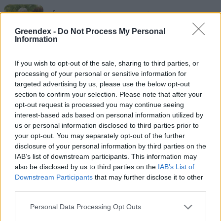
Ízek, imák, nővérek – Interjú!
Greendex -
Do Not Process My Personal
Lonkay Márta
Information
If you wish to opt-out of the sale, sharing to third parties, or
processing of your personal or sensitive information for
Pünkösdi népszokások
targeted advertising by us, please use the below opt-out
section to confirm your selection. Please note that after your
opt-out request is processed you may continue seeing
A pünkösd népi hagyományokban való
interest-based ads based on personal information utilized by
gazdagságát mi sem tükrözi jobban, mint az,
us or personal information disclosed to third parties prior to
your opt-out. You may separately opt-out of the further
hogy május hónapot pünkösd havának is
disclosure of your personal information by third parties on the
hívják. A szokások egy része a kereszténység
IAB’s list of downstream participants. This information may
előtti időkre, a római
florália elnevezésű
also be disclosed by us to third parties on the
IAB’s List of
Downstream Participants
that may further disclose it to other
ünnepekre
nyúlik vissza, amelyekkel a
third parties.
növények és a virágok istennőjét, Florát
Personal Data Processing Opt Outs
ünnepelték, köszöntve a tavasz érkezését. Az