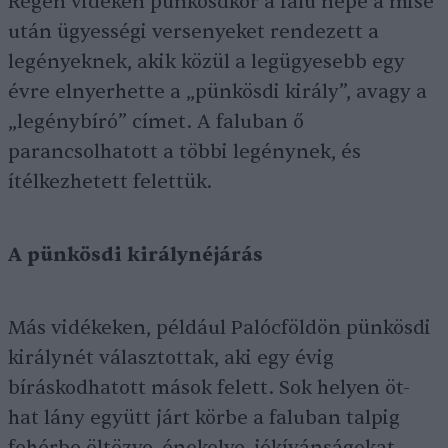
Régen vidéken pünkösdkor a falu népe a mise
után ügyességi versenyeket rendezett a
legényeknek, akik közül a legügyesebb egy
évre elnyerhette a „pünkösdi király”, avagy a
„legénybíró” címet. A faluban ő
parancsolhatott a többi legénynek, és
ítélkezhetett felettük.
A pünkösdi királynéjárás
Más vidékeken, például Palócföldön pünkösdi
királynét választottak, aki egy évig
bíráskodhatott mások felett. Sok helyen öt-
hat lány együtt járt körbe a faluban talpig