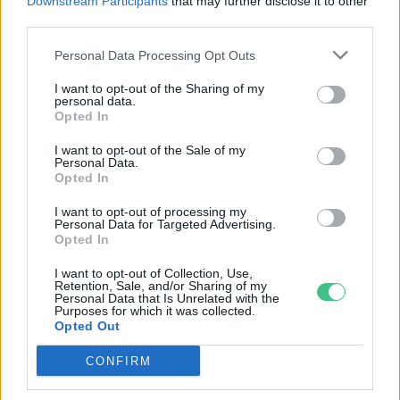
Belgium több éghajlatvédelmi
Downstream Participants
that may further disclose it to other
third parties.
intézkedést ígér a pusztító áradás
évfordulóján
Personal Data Processing Opt Outs
Szemle
I want to opt-out of the Sharing of my
personal data.
Opted In
Belgium 2025-ig lekapcsolná az
összes atomerőművet az
I want to opt-out of the Sale of my
Personal Data.
országban
Opted In
Greendex szemle
I want to opt-out of processing my
Personal Data for Targeted Advertising.
Opted In
A belga bíróság ítélete az ország
I want to opt-out of Collection, Use,
nem megfelelő klímapolitikáját az
Retention, Sale, and/or Sharing of my
emberi jogok megsértésének
Personal Data that Is Unrelated with the
Purposes for which it was collected.
tekinti
Opted Out
Greendex szemle
CONFIRM