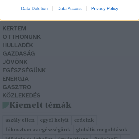
Data Deletion
Data Access
Privacy Policy
Rovatok
KERTEM
OTTHONUNK
HULLADÉK
GAZDASÁG
JÖVŐNK
EGÉSZSÉGÜNK
ENERGIA
GASZTRO
KÖZLEKEDÉS
Kiemelt témák
aszály ellen
egyél helyit
erdeink
fókuszban az egészségünk
globális megoldások