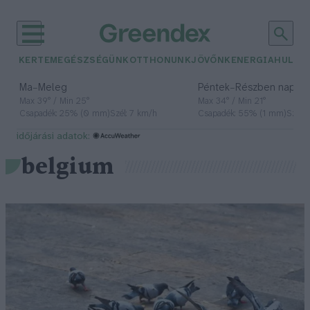
KERTEM
EGÉSZSÉGÜNK
OTTHONUNK
JÖVŐNK
ENERGIA
HULLA
–
–
Ma
Meleg
Péntek
Részben napos, 
Max 39° / Min 25°
Max 34° / Min 21°
Csapadék: 25% (0 mm)
Szél: 7 km/h
Csapadék: 55% (1 mm)
Szél: 
időjárási adatok:
belgium