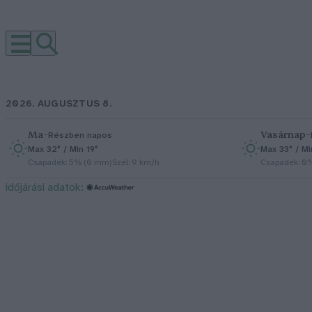
2026. AUGUSZTUS 8.
Ma
–
Vasárnap
–
Részben napos
Max 32° / Min 19°
Max 33° / Mi
Csapadék: 5% (0 mm)
Szél: 9 km/h
Csapadék: 0
időjárási adatok: