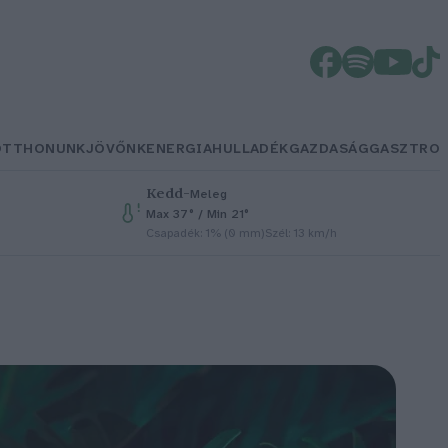
OTTHONUNK
JÖVŐNK
ENERGIA
HULLADÉK
GAZDASÁG
GASZTRO
Kedd
–
Meleg
Max 37° / Min 21°
Csapadék: 1% (0 mm)
Szél: 13 km/h