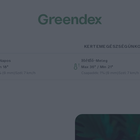
KERTEM
EGÉSZSÉGÜNK
Hétfő
–
Napos
Meleg
n 18°
Max 36° / Min 21°
% (0 mm)
Szél: 7 km/h
Csapadék: 1% (0 mm)
Szél: 7 km/h