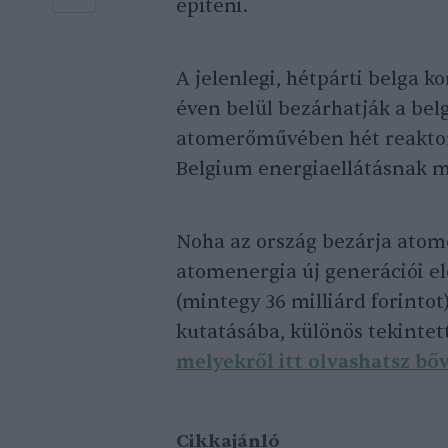
építeni.
A jelenlegi, hétpárti belga 
éven belül bezárhatják a be
atomerőművében hét reaktor 
Belgium energiaellátásnak mi
Noha az ország bezárja atom
atomenergia új generációi el
(mintegy 36 milliárd forintot
kutatásába, különös tekintet
melyekről itt olvashatsz bő
Cikkajánló