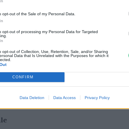
In
ét.
o opt-out of the Sale of my Personal Data.
In
u
Kép:
pexels.com
)
to opt-out of processing my Personal Data for Targeted
ing.
In
 vár még rád! Nézz szét!
o opt-out of Collection, Use, Retention, Sale, and/or Sharing
ersonal Data that Is Unrelated with the Purposes for which it
lected.
Out
CONFIRM
Data Deletion
Data Access
Privacy Policy
le