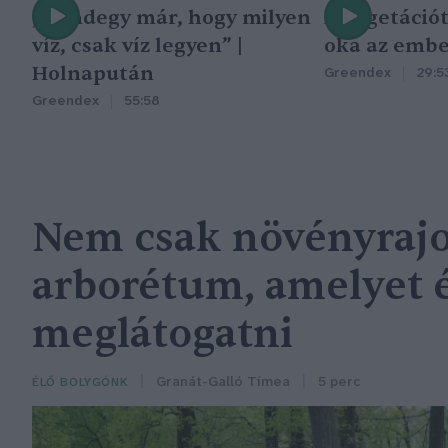
„Mindegy már, hogy milyen
A vegetáció
víz, csak víz legyen” |
oka az embe
Holnapután
Greendex
29:5
Greendex
55:58
Nem csak növényrajo
arborétum, amelyet
meglátogatni
Granát-Galló Tímea
5 perc
ÉLŐ BOLYGÓNK