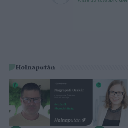
A szerző további cikkei
Holnapután