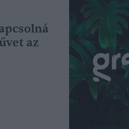
kapcsolná
űvet az