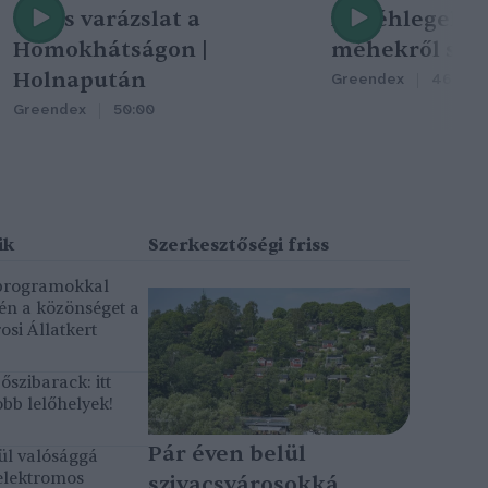
Nincs varázslat a
A méhlegelő 
Homokhátságon |
méhekről szól
Holnapután
Greendex
46:47
Greendex
50:00
 programokkal
gén a közönséget a
osi Állatkert
szibarack: itt
bb lelőhelyek!
Pár éven belül
ül valósággá
elektromos
szivacsvárosokká