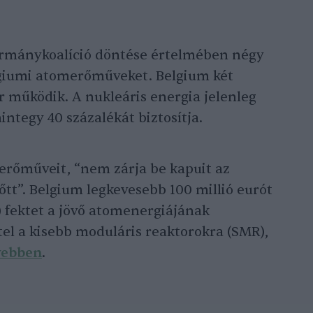
kormánykoalíció döntése értelmében négy
lgiumi atomerőműveket. Belgium két
működik. A nukleáris energia jelenleg
ntegy 40 százalékát biztosítja.
erőműveit, “nem zárja be kapuit az
őtt”. Belgium legkevesebb 100 millió eurót
) fektet a jövő atomenergiájának
tel a kisebb moduláris reaktorokra (SMR),
vebben
.