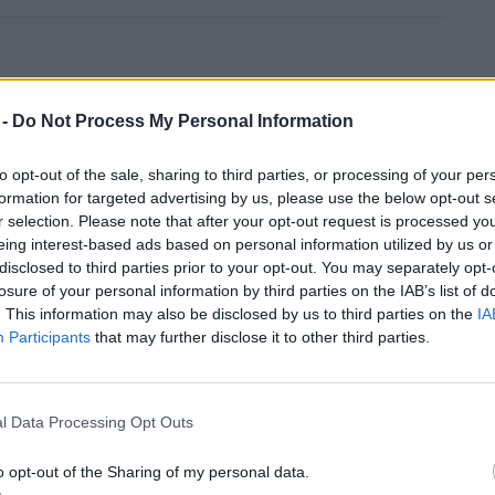
 nyugdíjazza atomerőművei felét
 -
Do Not Process My Personal Information
to opt-out of the sale, sharing to third parties, or processing of your per
formation for targeted advertising by us, please use the below opt-out s
r selection. Please note that after your opt-out request is processed y
eing interest-based ads based on personal information utilized by us or
oztatása szerint a kormány új
disclosed to third parties prior to your opt-out. You may separately opt-
losure of your personal information by third parties on the IAB’s list of
adni, amelynek célja a
. This information may also be disclosed by us to third parties on the
IA
e, majd megtartása 2050 után is.
Participants
that may further disclose it to other third parties.
-án születhet az atomenergia fokozatos
l Data Processing Opt Outs
 energiabiztonságért felelős belga
o opt-out of the Sharing of my personal data.
atja be az energiabiztonság hosszú távú