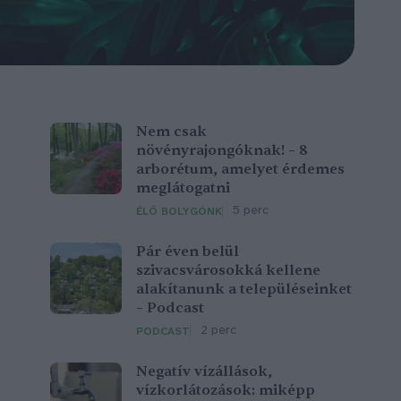
Nem csak
növényrajongóknak! – 8
arborétum, amelyet érdemes
meglátogatni
5 perc
ÉLŐ BOLYGÓNK
Pár éven belül
szivacsvárosokká kellene
alakítanunk a településeinket
– Podcast
2 perc
PODCAST
Negatív vízállások,
vízkorlátozások: miképp