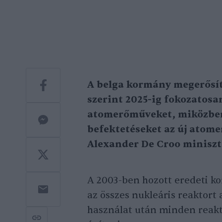
A belga kormány megerősít
szerint 2025-ig fokozatos
atomerőműveket, miközben
befektetéseket az új atome
Alexander De Croo miniszt
A 2003-ben hozott eredeti k
az összes nukleáris reaktort 
használat után minden reaktort