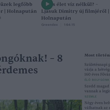
tüzek legfőbb
Nincs élet víz nélkül? –
r | Holnapután
Ljasuk Dimitry új filmjéről |
Holnapután
3
Greendex
1:04:15
ngóknak! – 8
Születésnapi
 érdemes
várja a hétvé
160 éves Fővár
ÉLŐ BOLYGÓNK
Szedd magad ő
vannak a legjo
SZEMLE
Négy éven bel
válhatnak az 