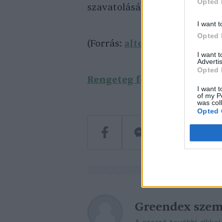
Opted 
szavatolásáról szóló jelentés
I want t
Opted 
(Forrás:
alternativenergia.h
I want 
Advertis
Opted 
Rengeteg fontos információ
I want t
of my P
was col
Opted 
Greendex szem