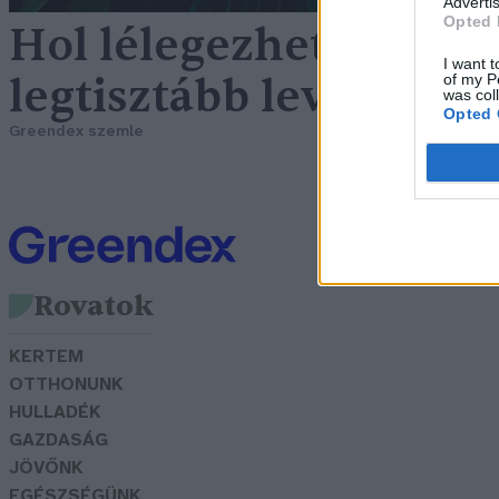
Advertis
Opted 
Hol lélegezhetik be az
I want t
legtisztább levegőt?
of my P
was col
Opted 
Greendex szemle
Rovatok
KERTEM
OTTHONUNK
HULLADÉK
GAZDASÁG
JÖVŐNK
EGÉSZSÉGÜNK