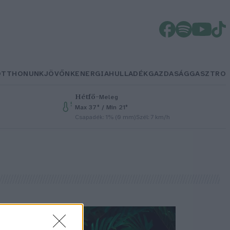
OTTHONUNK
JÖVŐNK
ENERGIA
HULLADÉK
GAZDASÁG
GASZTRO
Hétfő
–
Meleg
Max 37° / Min 21°
Csapadék: 1% (0 mm)
Szél: 7 km/h