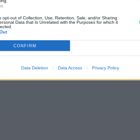
ing.
In
 európaiak a
o opt-out of Collection, Use, Retention, Sale, and/or Sharing
ersonal Data that Is Unrelated with the Purposes for which it
lected.
Out
CONFIRM
Data Deletion
Data Access
Privacy Policy