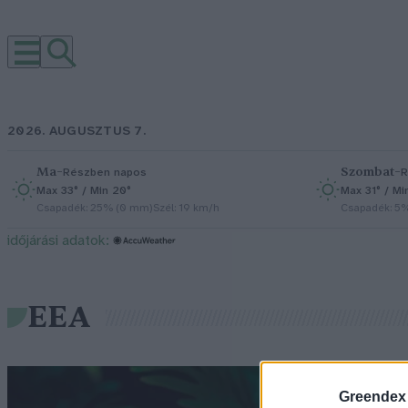
2026. AUGUSZTUS 7.
Ma
–
Szombat
–
Részben napos
R
Max 33° / Min 20°
Max 31° / Mi
Csapadék: 25% (0 mm)
Szél: 19 km/h
Csapadék: 5
időjárási adatok:
EEA
Greendex