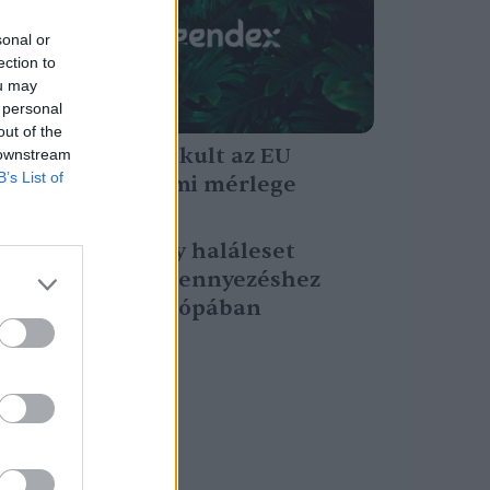
sonal or
ection to
ou may
 personal
out of the
2020: így alakult az EU
 downstream
B’s List of
klímavédelmi mérlege
Greendex
Nyolcból egy haláleset
környezetszennyezéshez
köthető Európában
Greendex szemle