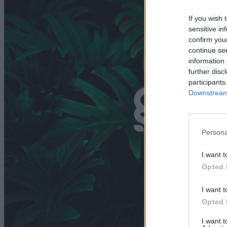
If you wish 
sensitive in
confirm you
continue se
information 
further disc
participants
Downstream 
Persona
I want t
Opted 
I want t
Opted 
I want 