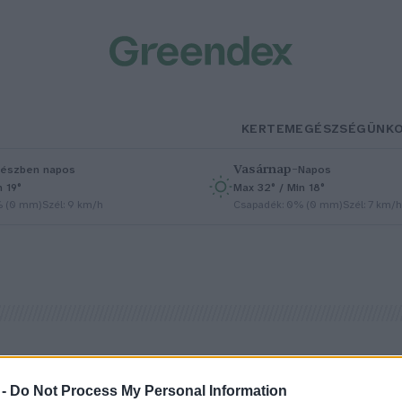
KERTEM
EGÉSZSÉGÜNK
Vasárnap
–
észben napos
Napos
n 19°
Max 32° / Min 18°
% (0 mm)
Szél: 9 km/h
Csapadék: 0% (0 mm)
Szél: 7 km/h
 -
Do Not Process My Personal Information