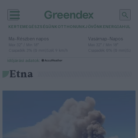
KERTEM
EGÉSZSÉGÜNK
OTTHONUNK
JÖVŐNK
ENERGIA
HULLA
–
–
Ma
Részben napos
Vasárnap
Napos
Max 32° / Min 18°
Max 32° / Min 18°
Csapadék: 3% (0 mm)
Szél: 9 km/h
Csapadék: 0% (0 mm)
Szél: 
időjárási adatok:
Etna