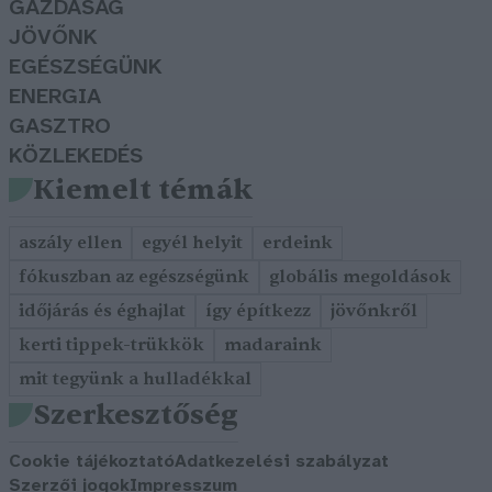
GAZDASÁG
JÖVŐNK
EGÉSZSÉGÜNK
ENERGIA
GASZTRO
KÖZLEKEDÉS
Kiemelt témák
aszály ellen
egyél helyit
erdeink
fókuszban az egészségünk
globális megoldások
időjárás és éghajlat
így építkezz
jövőnkről
kerti tippek-trükkök
madaraink
mit tegyünk a hulladékkal
Szerkesztőség
Cookie tájékoztató
Adatkezelési szabályzat
Szerzői jogok
Impresszum