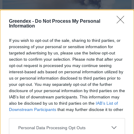
Greendex -
Do Not Process My Personal
Information
If you wish to opt-out of the sale, sharing to third parties, or
processing of your personal or sensitive information for
targeted advertising by us, please use the below opt-out
section to confirm your selection. Please note that after your
opt-out request is processed you may continue seeing
interest-based ads based on personal information utilized by
us or personal information disclosed to third parties prior to
your opt-out. You may separately opt-out of the further
Újra kitört az Etna – Látványos
disclosure of your personal information by third parties on the
IAB’s list of downstream participants. This information may
vulkáni működés és repülőtéri
also be disclosed by us to third parties on the
IAB’s List of
káosz Szicíliában
Downstream Participants
that may further disclose it to other
third parties.
Greendex Szemle
2 perc
Personal Data Processing Opt Outs