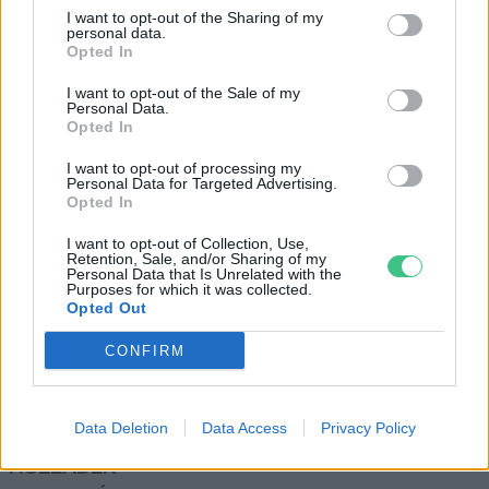
Ismét kitört az Etna
I want to opt-out of the Sharing of my
personal data.
Greendex Szemle
Opted In
I want to opt-out of the Sale of my
Personal Data.
Opted In
Újra kitört az Etna
I want to opt-out of processing my
Greendex Szemle
Personal Data for Targeted Advertising.
Opted In
I want to opt-out of Collection, Use,
Retention, Sale, and/or Sharing of my
Personal Data that Is Unrelated with the
Purposes for which it was collected.
Opted Out
Rovatok
CONFIRM
KERTEM
Data Deletion
Data Access
Privacy Policy
OTTHONUNK
HULLADÉK