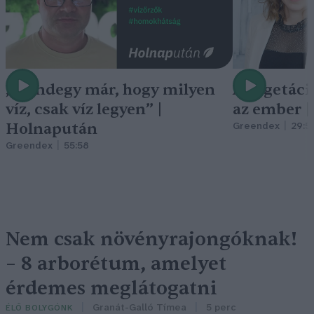
„Mindegy már, hogy milyen
A vegetáci
víz, csak víz legyen” |
az ember 
Holnapután
Greendex
29:5
Greendex
55:58
Nem csak növényrajongóknak!
– 8 arborétum, amelyet
érdemes meglátogatni
Granát-Galló Tímea
5 perc
ÉLŐ BOLYGÓNK