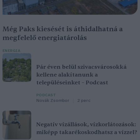
Még Paks kiesését is áthidalhatná a
megfelelő energiatárolás
ENERGIA
Pár éven belül szivacsvárosokká
kellene alakítanunk a
településeinket – Podcast
PODCAST
Novák Zsombor
2 perc
Negatív vízállások, vízkorlátozások:
miképp takarékoskodhatsz a vízzel?