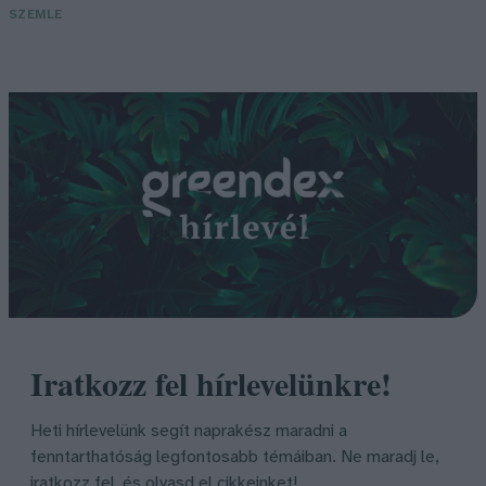
SZEMLE
Iratkozz fel hírlevelünkre!
Heti hírlevelünk segít naprakész maradni a
fenntarthatóság legfontosabb témáiban. Ne maradj le,
iratkozz fel, és olvasd el cikkeinket!