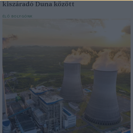
kiszáradó Duna között
ÉLŐ BOLYGÓNK