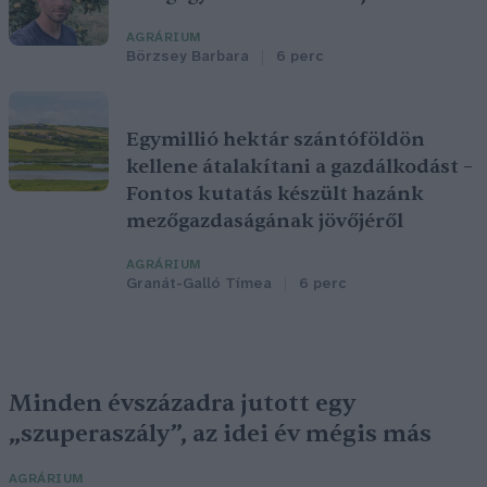
AGRÁRIUM
Börzsey Barbara
6 perc
Egymillió hektár szántóföldön
kellene átalakítani a gazdálkodást –
Fontos kutatás készült hazánk
mezőgazdaságának jövőjéről
AGRÁRIUM
Granát-Galló Tímea
6 perc
Minden évszázadra jutott egy
„szuperaszály”, az idei év mégis más
AGRÁRIUM