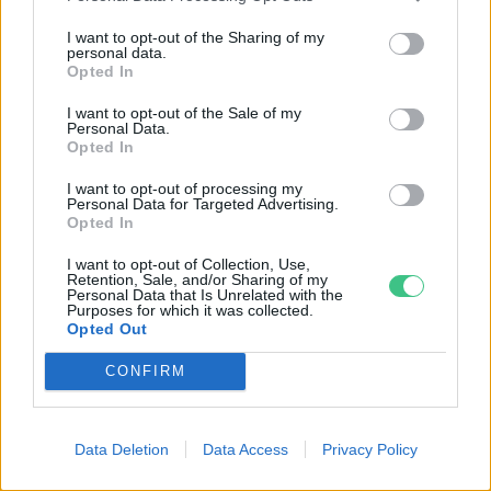
I want to opt-out of the Sharing of my
personal data.
Opted In
I want to opt-out of the Sale of my
Personal Data.
Opted In
Négy éven belül valósággá válhatnak az
I want to opt-out of processing my
elektromos repülőjáratok Európában
Personal Data for Targeted Advertising.
Opted In
KÖZLEKEDÉS
I want to opt-out of Collection, Use,
Retention, Sale, and/or Sharing of my
Personal Data that Is Unrelated with the
Történelmi aszály sújtja Nagy-
Purposes for which it was collected.
Opted Out
Britanniát is
CONFIRM
SZEMLE
Elképesztő felvétel mutatja meg,
Data Deletion
Data Access
Privacy Policy
mekkora a különbség az áradó és a