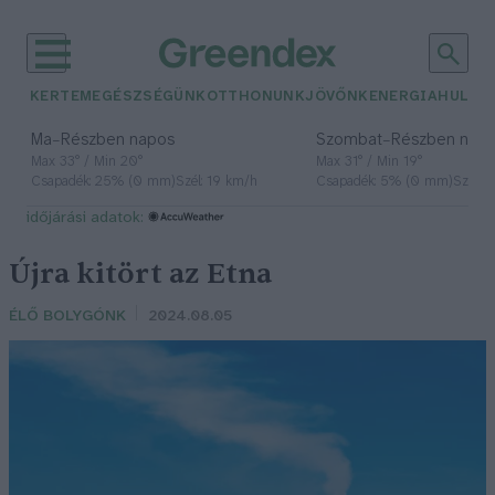
KERTEM
EGÉSZSÉGÜNK
OTTHONUNK
JÖVŐNK
ENERGIA
HULLA
–
–
Ma
Részben napos
Szombat
Részben nap
Max 33° / Min 20°
Max 31° / Min 19°
Csapadék: 25% (0 mm)
Szél: 19 km/h
Csapadék: 5% (0 mm)
Szél: 
időjárási adatok:
Újra kitört az Etna
ÉLŐ BOLYGÓNK
2024.08.05