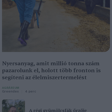
Nyersanyag, amit millió tonna szám
pazarolunk el, holott több fronton is
segíteni az élelmiszertermelést
AGRÁRIUM
Greendex
4 perc
A régi gyümölcsfák őrzője