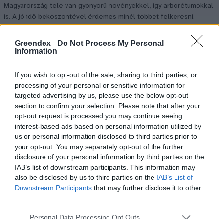
Magyarország tele van gyönyörű növényekkel, így arborétumokkal
is. A jó idő beköszöntével érdemes minél többet felkeresni.
Greendex -
Do Not Process My Personal
Születésnapi programokkal várja a
Information
hétvégén a közönséget a 160 éves
Fővárosi Állatkert
If you wish to opt-out of the sale, sharing to third parties, or
processing of your personal or sensitive information for
targeted advertising by us, please use the below opt-out
ÉLŐ BOLYGÓNK
section to confirm your selection. Please note that after your
opt-out request is processed you may continue seeing
Szedd magad őszibarack: itt vannak
interest-based ads based on personal information utilized by
a legjobb lelőhelyek!
us or personal information disclosed to third parties prior to
your opt-out. You may separately opt-out of the further
SZEMLE
disclosure of your personal information by third parties on the
IAB’s list of downstream participants. This information may
also be disclosed by us to third parties on the
IAB’s List of
Downstream Participants
that may further disclose it to other
third parties.
Personal Data Processing Opt Outs