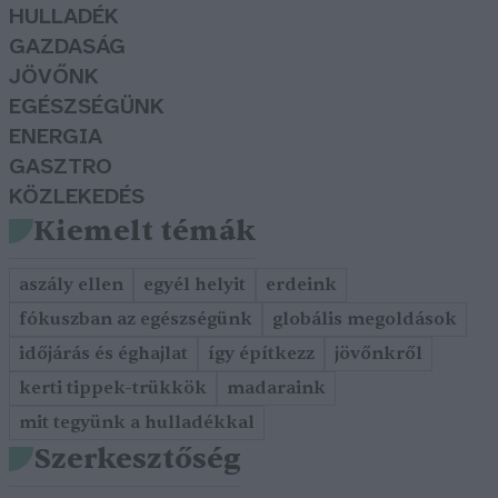
HULLADÉK
GAZDASÁG
JÖVŐNK
EGÉSZSÉGÜNK
ENERGIA
GASZTRO
KÖZLEKEDÉS
Kiemelt témák
aszály ellen
egyél helyit
erdeink
fókuszban az egészségünk
globális megoldások
időjárás és éghajlat
így építkezz
jövőnkről
kerti tippek-trükkök
madaraink
mit tegyünk a hulladékkal
Szerkesztőség