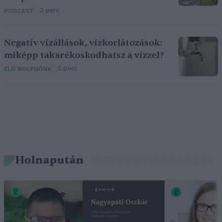
2 perc
PODCAST
Negatív vízállások, vízkorlátozások:
miképp takarékoskodhatsz a vízzel?
5 perc
ÉLŐ BOLYGÓNK
Holnapután