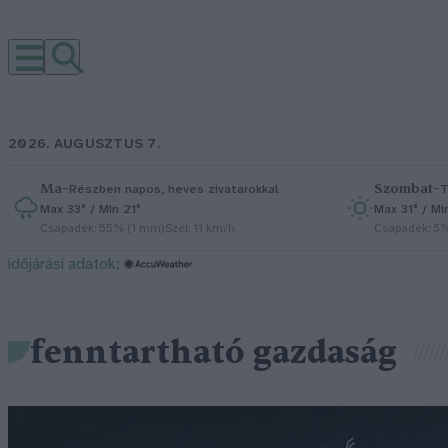
2026. AUGUSZTUS 7.
Ma
–
Szombat
–
Részben napos, heves zivatarokkal
T
Max 33° / Min 21°
Max 31° / Mi
Csapadék: 55% (1 mm)
Szél: 11 km/h
Csapadék: 5
időjárási adatok:
fenntartható gazdaság