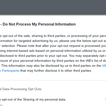
 -
Do Not Process My Personal Information
lgakerozint gyárt a
arbonnegatív török gyár
to opt-out of the sale, sharing to third parties, or processing of your per
formation for targeted advertising by us, please use the below opt-out s
reendex Szemle
r selection. Please note that after your opt-out request is processed y
eing interest-based ads based on personal information utilized by us or
disclosed to third parties prior to your opt-out. You may separately opt-
losure of your personal information by third parties on the IAB’s list of
. This information may also be disclosed by us to third parties on the
IA
Participants
that may further disclose it to other third parties.
gy csap le a zöld versenyjog a
l Data Processing Opt Outs
egtévesztő hirdetésekre! –
o opt-out of the Sharing of my personal data.
In