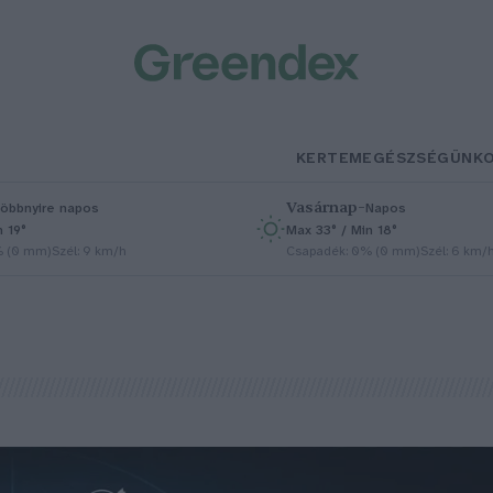
KERTEM
EGÉSZSÉGÜNK
Vasárnap
–
öbbnyire napos
Napos
n 19°
Max 33° / Min 18°
% (0 mm)
Szél: 9 km/h
Csapadék: 0% (0 mm)
Szél: 6 km/