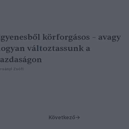
gyenesből körforgásos – avagy
ogyan változtassunk a
gazdaságon
rsányi Zsófi
Következő
→