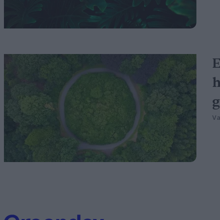
E
h
Va