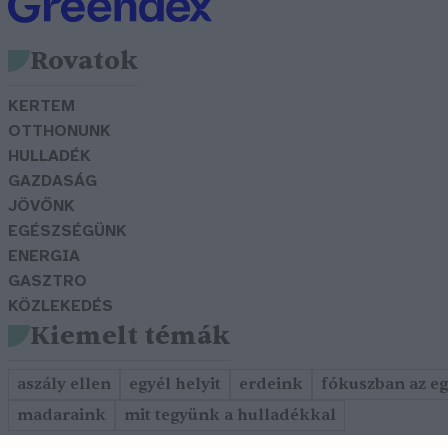
Rovatok
KERTEM
OTTHONUNK
HULLADÉK
GAZDASÁG
JÖVŐNK
EGÉSZSÉGÜNK
ENERGIA
GASZTRO
KÖZLEKEDÉS
Kiemelt témák
aszály ellen
egyél helyit
erdeink
fókuszban az e
madaraink
mit tegyünk a hulladékkal
Szerkesztőség