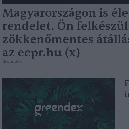
Magyarországon is éle
rendelet. Ön felkészü
zökkenőmentes átállás
az eepr.hu (x)
Greendex
F
i
G