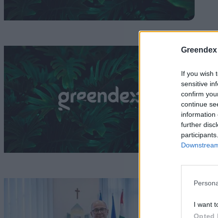
Greendex
A
k
If you wish 
sensitive in
G
confirm you
continue se
information 
further disc
participants
Downstream 
Í
Persona
m
I want t
Opted 