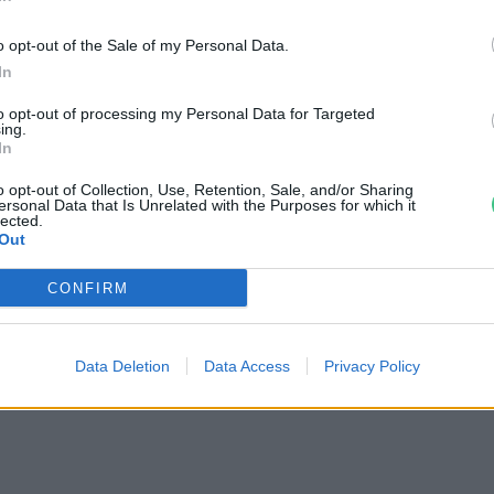
nterjúnk a GVH elnökével
o opt-out of the Sale of my Personal Data.
pi Zsófia
In
to opt-out of processing my Personal Data for Targeted
ing.
In
o opt-out of Collection, Use, Retention, Sale, and/or Sharing
ersonal Data that Is Unrelated with the Purposes for which it
Rövidebb munkaidővel
lected.
Out
llíthatjuk meg a klímaváltozást
CONFIRM
ovák Zsombor
Data Deletion
Data Access
Privacy Policy