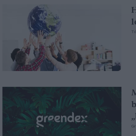
H
l
Tó
M
b
„
G