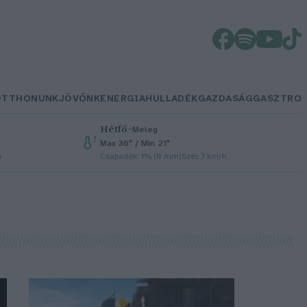
OTTHONUNK
JÖVŐNK
ENERGIA
HULLADÉK
GAZDASÁG
GASZTRO
Hétfő
–
Meleg
Max 36° / Min 21°
h
Csapadék: 1% (0 mm)
Szél: 7 km/h