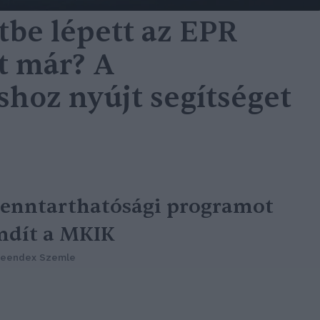
tbe lépett az EPR
lt már? A
hoz nyújt segítséget
enntarthatósági programot
ndít a MKIK
reendex Szemle