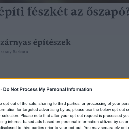
píti fészkét az őszapó
zárnyas építészek
rzsey Barbara
 -
Do Not Process My Personal Information
to opt-out of the sale, sharing to third parties, or processing of your per
formation for targeted advertising by us, please use the below opt-out s
r selection. Please note that after your opt-out request is processed y
lkészült a fehér gólyák tavalyi
eing interest-based ads based on personal information utilized by us or
disclosed to third parties prior to your opt-out. You may separately opt-