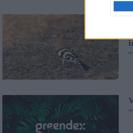
B
M
i
G
V
G