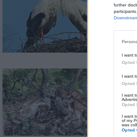
f
further disc
participants
G
Downstream 
Persona
I want t
Opted 
„
I want t
e
Opted 
I want 
f
Advertis
Opted 
G
I want t
of my P
was col
Opted 