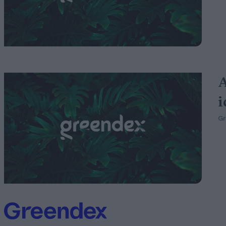
A
i
G