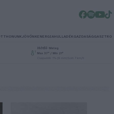
OTTHONUNK
JÖVŐNK
ENERGIA
HULLADÉK
GAZDASÁG
GASZTRO
Hétfő
–
Meleg
Max 37° / Min 21°
Csapadék: 1% (0 mm)
Szél: 7 km/h