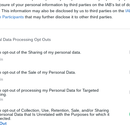
elmérésének összesítése
losure of your personal information by third parties on the IAB’s list of
. This information may also be disclosed by us to third parties on the
IA
reendex Szemle
Participants
that may further disclose it to other third parties.
l Data Processing Opt Outs
o opt-out of the Sharing of my personal data.
In
Kakkukkfióka”, vagyis
o opt-out of the Sale of my Personal Data.
gerészölyv-fióka a parlagisas-
In
to opt-out of processing my Personal Data for Targeted
észekben
ing.
In
reendex Szemle
o opt-out of Collection, Use, Retention, Sale, and/or Sharing
ersonal Data that Is Unrelated with the Purposes for which it
lected.
Out