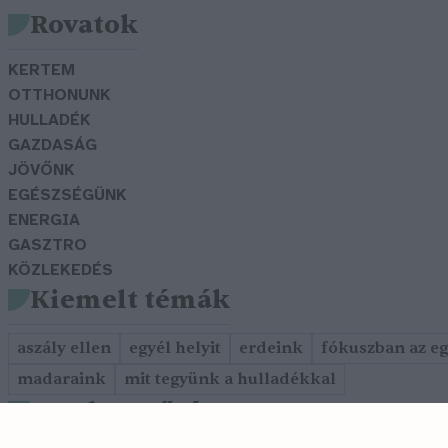
Rovatok
KERTEM
OTTHONUNK
HULLADÉK
GAZDASÁG
JÖVŐNK
EGÉSZSÉGÜNK
ENERGIA
GASZTRO
KÖZLEKEDÉS
Kiemelt témák
aszály ellen
egyél helyit
erdeink
fókuszban az e
madaraink
mit tegyünk a hulladékkal
Szerkesztőség