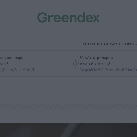
KERTEM
EGÉSZSÉGÜNK
Vasárnap
–
észben napos
Napos
n 19°
Max 33° / Min 18°
% (0 mm)
Szél: 9 km/h
Csapadék: 0% (0 mm)
Szél: 7 km/h