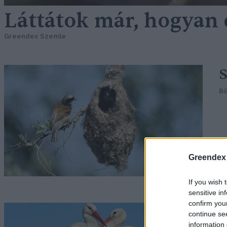
Láttátok már, hogyan é
Greendex Szemle
S
Bö
Greendex
If you wish 
sensitive in
confirm you
E
continue se
information 