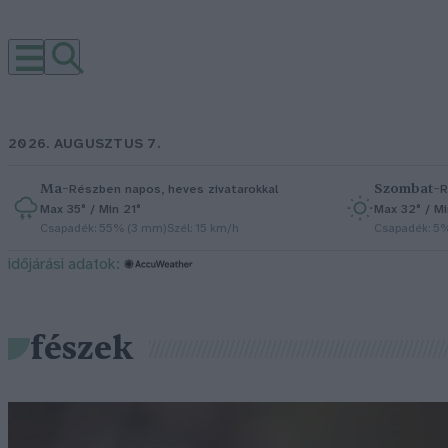
2026. AUGUSZTUS 7.
Ma
–
Szombat
–
Részben napos, heves zivatarokkal
R
Max 35° / Min 21°
Max 32° / Mi
Csapadék: 55% (3 mm)
Szél: 15 km/h
Csapadék: 5
időjárási adatok:
fészek