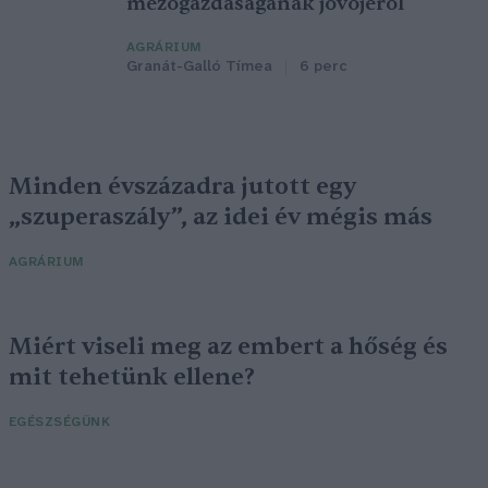
mezőgazdaságának jövőjéről
AGRÁRIUM
Granát-Galló Tímea
6 perc
Minden évszázadra jutott egy
„szuperaszály”, az idei év mégis más
AGRÁRIUM
Miért viseli meg az embert a hőség és
mit tehetünk ellene?
EGÉSZSÉGÜNK