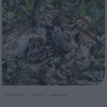
egerészölyv
fészek
parlagi sas