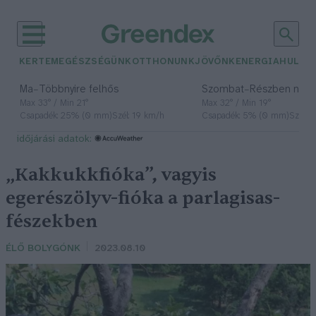
KERTEM
EGÉSZSÉGÜNK
OTTHONUNK
JÖVŐNK
ENERGIA
HULLA
–
–
Ma
Többnyire felhős
Szombat
Részben nap
Max 33° / Min 21°
Max 32° / Min 19°
Csapadék: 25% (0 mm)
Szél: 19 km/h
Csapadék: 5% (0 mm)
Szél: 
időjárási adatok:
„Kakkukkfióka”, vagyis
egerészölyv-fióka a parlagisas-
fészekben
ÉLŐ BOLYGÓNK
2023.08.10