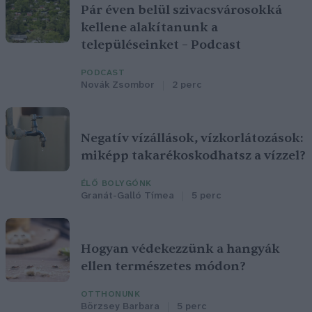
Pár éven belül szivacsvárosokká
kellene alakítanunk a
településeinket – Podcast
PODCAST
Novák Zsombor
2 perc
Negatív vízállások, vízkorlátozások:
miképp takarékoskodhatsz a vízzel?
ÉLŐ BOLYGÓNK
Granát-Galló Tímea
5 perc
Hogyan védekezzünk a hangyák
ellen természetes módon?
OTTHONUNK
Börzsey Barbara
5 perc