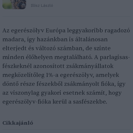
Illisz László
Az egerészölyv Európa leggyakoribb ragadozó
madara, így hazánkban is általánosan
elterjedt és változó számban, de szinte
minden élőhelyen megtalálható. A parlagisas-
fészkeknél azonosított zsákmányállatok
megközelítőleg 1%-a egerészölyv, amelyek
döntő része fészekből zsákmányolt fióka, így
az viszonylag gyakori esetnek számít, hogy
egerészölyv-fióka kerül a sasfészekbe.
Cikkajánló