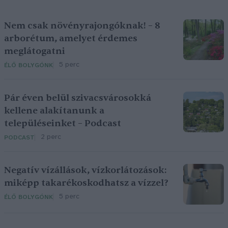
Nem csak növényrajongóknak! – 8
arborétum, amelyet érdemes
meglátogatni
5 perc
ÉLŐ BOLYGÓNK
Pár éven belül szivacsvárosokká
kellene alakítanunk a
településeinket – Podcast
2 perc
PODCAST
Negatív vízállások, vízkorlátozások:
miképp takarékoskodhatsz a vízzel?
5 perc
ÉLŐ BOLYGÓNK