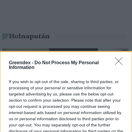
Holnapután
Greendex -
Do Not Process My Personal
Information
If you wish to opt-out of the sale, sharing to third parties, or
processing of your personal or sensitive information for
targeted advertising by us, please use the below opt-out
section to confirm your selection. Please note that after your
opt-out request is processed you may continue seeing
„Mindegy már, hogy milyen
A vegetáci
interest-based ads based on personal information utilized by
víz, csak víz legyen” |
az ember 
us or personal information disclosed to third parties prior to
your opt-out. You may separately opt-out of the further
Holnapután
Greendex
29:5
disclosure of your personal information by third parties on the