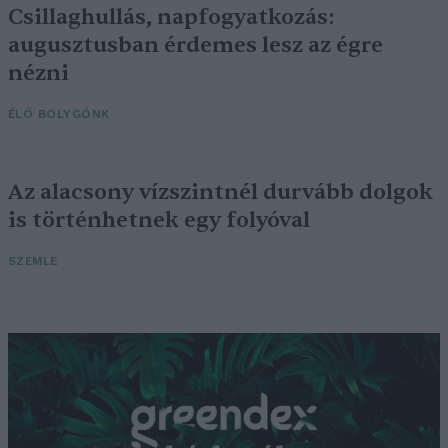
Csillaghullás, napfogyatkozás:
augusztusban érdemes lesz az égre
nézni
ÉLŐ BOLYGÓNK
Az alacsony vízszintnél durvább dolgok
is történhetnek egy folyóval
SZEMLE