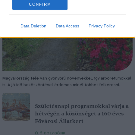
CONFIRM
Data Deletion
Data Access
Privacy Policy
Magyarország tele van gyönyörű növényekkel, így arborétumokkal
is. A jó idő beköszöntével érdemes minél többet felkeresni.
Születésnapi programokkal várja a
hétvégén a közönséget a 160 éves
Fővárosi Állatkert
ÉLŐ BOLYGÓNK