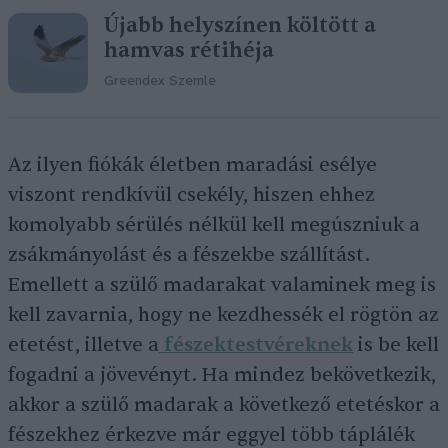
Újabb helyszínen költött a
hamvas rétihéja
Greendex Szemle
Az ilyen fiókák életben maradási esélye
viszont rendkívül csekély, hiszen ehhez
komolyabb sérülés nélkül kell megúszniuk a
zsákmányolást és a fészekbe szállítást.
Emellett a szülő madarakat valaminek meg is
kell zavarnia, hogy ne kezdhessék el rögtön az
etetést, illetve a
fészektestvéreknek
is be kell
fogadni a jövevényt. Ha mindez bekövetkezik,
akkor a szülő madarak a következő etetéskor a
fészekhez érkezve már eggyel több táplálék