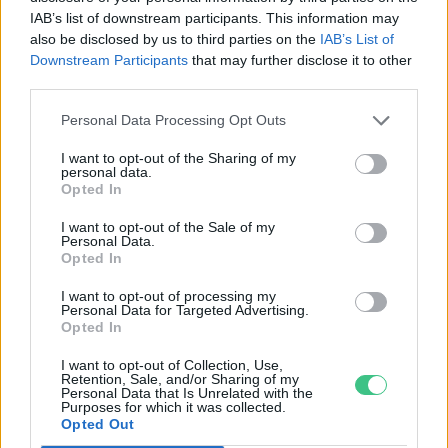
Greendex
55:58
IAB’s list of downstream participants. This information may
also be disclosed by us to third parties on the
IAB’s List of
Downstream Participants
that may further disclose it to other
third parties.
Personal Data Processing Opt Outs
Nem csak növényrajongóknak!
I want to opt-out of the Sharing of my
– 8 arborétum, amelyet
personal data.
Opted In
érdemes meglátogatni
I want to opt-out of the Sale of my
Granát-Galló Tímea
5 perc
Personal Data.
ÉLŐ BOLYGÓNK
Opted In
I want to opt-out of processing my
Personal Data for Targeted Advertising.
Opted In
I want to opt-out of Collection, Use,
Retention, Sale, and/or Sharing of my
Personal Data that Is Unrelated with the
Purposes for which it was collected.
Opted Out