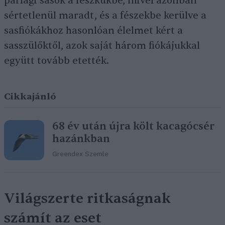
parlagi sasok a fészkükbe, mivel azonban
sértetlenül maradt, és a fészekbe kerülve a
sasfiókákhoz hasonlóan élelmet kért a
sasszülőktől, azok saját három fiókájukkal
együtt tovább etették.
Cikkajánló
68 év után újra költ kacagócsér
hazánkban
Greendex Szemle
Világszerte ritkaságnak
számít az eset