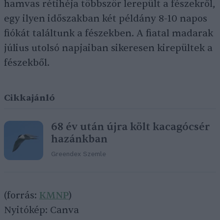
hamvas rétihéja többször lerepült a fészekről,
egy ilyen időszakban két példány 8-10 napos
fiókát találtunk a fészekben. A fiatal madarak
július utolsó napjaiban sikeresen kirepültek a
fészekből.
Cikkajánló
68 év után újra költ kacagócsér
hazánkban
Greendex Szemle
(forrás:
KMNP
)
Nyitókép: Canva