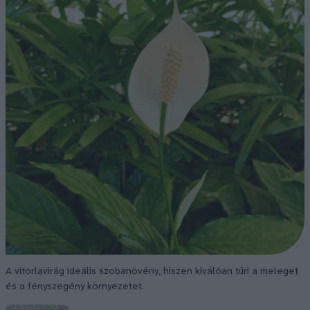
A vitorlavirág ideális szobanövény, hiszen kiválóan tűri a meleget
és a fényszegény környezetet.