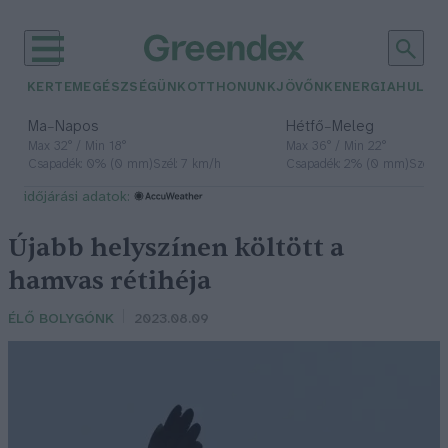
KERTEM
EGÉSZSÉGÜNK
OTTHONUNK
JÖVŐNK
ENERGIA
HULLA
–
–
Ma
Napos
Hétfő
Meleg
Max 32° / Min 18°
Max 36° / Min 22°
Csapadék: 0% (0 mm)
Szél: 7 km/h
Csapadék: 2% (0 mm)
Szél: 
időjárási adatok:
Újabb helyszínen költött a
hamvas rétihéja
ÉLŐ BOLYGÓNK
2023.08.09