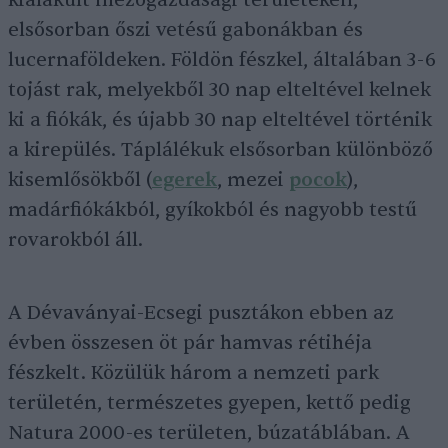
kialakult mezőgazdasági területeken,
elsősorban őszi vetésű gabonákban és
lucernaföldeken. Földön fészkel, általában 3-6
tojást rak, melyekből 30 nap elteltével kelnek
ki a fiókák, és újabb 30 nap elteltével történik
a kirepülés. Táplálékuk elsősorban különböző
kisemlősökből (
egerek
, mezei
pocok
),
madárfiókákból, gyíkokból és nagyobb testű
rovarokból áll.
A Dévaványai-Ecsegi pusztákon ebben az
évben összesen öt pár hamvas rétihéja
fészkelt. Közülük három a nemzeti park
területén, természetes gyepen, kettő pedig
Natura 2000-es területen, búzatáblában. A