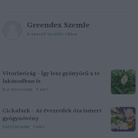
Greendex Szemle
A szerző további cikkei
Vitorlavirág – Így lesz gyönyörű a te
lakásodban is
4 perc
ÉLŐ BOLYGÓNK
Cickafark – Az évezredek óta ismert
gyógynövény
1 perc
EGÉSZSÉGÜNK