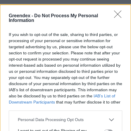
Nem csak növényrajongóknak! – 8
Greendex -
Do Not Process My Personal
arborétum, amelyet érdemes
Information
meglátogatni
5 perc
ÉLŐ BOLYGÓNK
If you wish to opt-out of the sale, sharing to third parties, or
processing of your personal or sensitive information for
targeted advertising by us, please use the below opt-out
section to confirm your selection. Please note that after your
opt-out request is processed you may continue seeing
interest-based ads based on personal information utilized by
us or personal information disclosed to third parties prior to
your opt-out. You may separately opt-out of the further
Holnapután
disclosure of your personal information by third parties on the
IAB’s list of downstream participants. This information may
also be disclosed by us to third parties on the
IAB’s List of
Downstream Participants
that may further disclose it to other
third parties.
Personal Data Processing Opt Outs
I want to opt-out of the Sharing of my