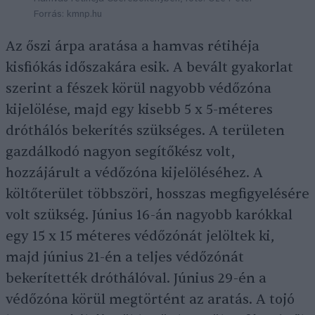
Forrás: kmnp.hu
Az őszi árpa aratása a hamvas rétihéja
kisfiókás időszakára esik. A bevált gyakorlat
szerint a fészek körül nagyobb védőzóna
kijelölése, majd egy kisebb 5 x 5-méteres
dróthálós bekerítés szükséges. A területen
gazdálkodó nagyon segítőkész volt,
hozzájárult a védőzóna kijelöléséhez. A
költőterület többszöri, hosszas megfigyelésére
volt szükség. Június 16-án nagyobb karókkal
egy 15 x 15 méteres védőzónát jelöltek ki,
majd június 21-én a teljes védőzónát
bekerítették dróthálóval. Június 29-én a
védőzóna körül megtörtént az aratás. A tojó