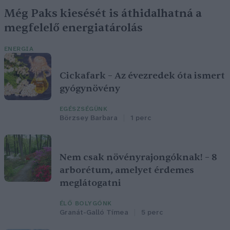
Még Paks kiesését is áthidalhatná a
megfelelő energiatárolás
ENERGIA
Cickafark – Az évezredek óta ismert
gyógynövény
EGÉSZSÉGÜNK
Börzsey Barbara
1 perc
Nem csak növényrajongóknak! – 8
arborétum, amelyet érdemes
meglátogatni
ÉLŐ BOLYGÓNK
Granát-Galló Tímea
5 perc