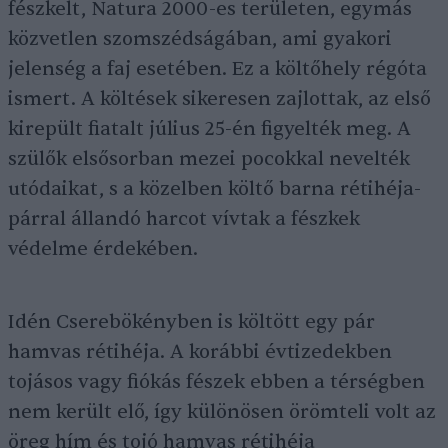
fészkelt, Natura 2000-es területen, egymás
közvetlen szomszédságában, ami gyakori
jelenség a faj esetében. Ez a költőhely régóta
ismert. A költések sikeresen zajlottak, az első
kirepült fiatalt július 25-én figyelték meg. A
szülők elsősorban mezei pocokkal nevelték
utódaikat, s a közelben költő barna rétihéja-
párral állandó harcot vívtak a fészkek
védelme érdekében.
Idén Cserebökényben is költött egy pár
hamvas rétihéja. A korábbi évtizedekben
tojásos vagy fiókás fészek ebben a térségben
nem került elő, így különösen örömteli volt az
öreg hím és tojó hamvas rétihéja