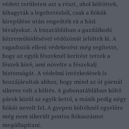
védett területen azt a részt, ahol költöttek,
kihagyták a legeltetésből, csak a fiókák
kirepülése után engedték rá a házi
bivalyokat. A búzatáblában a gazdálkodó
közreműködésével védőzónát jelöltek ki. A
ragadozók elleni védekezést még segítette,
hogy az egyik fészeknél kerítést tettek a
fészek köré, ami növelte a fészekalj
biztonságát. A védelmi intézkedések is
hozzájárultak ahhoz, hogy mind az öt párnál
sikeres volt a költés. A gabonatáblában költő
párok közül az egyik kettő, a másik pedig négy
fiókát nevelt fel. A gyepen költőknél egyelőre
még nem sikerült pontos fiókaszámot
megállapítani.