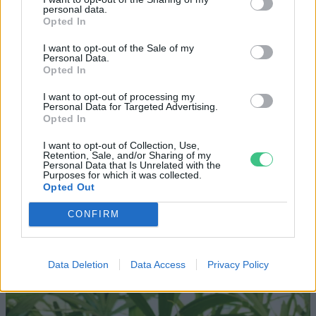
personal data.
Opted In
I want to opt-out of the Sale of my
Personal Data.
„Mindegy már, hogy milyen
A vegetáci
Opted In
víz, csak víz legyen” |
az ember 
I want to opt-out of processing my
Holnapután
Greendex
29:5
Personal Data for Targeted Advertising.
Opted In
Greendex
55:58
I want to opt-out of Collection, Use,
Retention, Sale, and/or Sharing of my
Personal Data that Is Unrelated with the
Purposes for which it was collected.
Opted Out
Vitorlavirág – Így lesz gyönyörű
CONFIRM
a te lakásodban is
Lonkay Márta
4 perc
ÉLŐ BOLYGÓNK
Data Deletion
Data Access
Privacy Policy