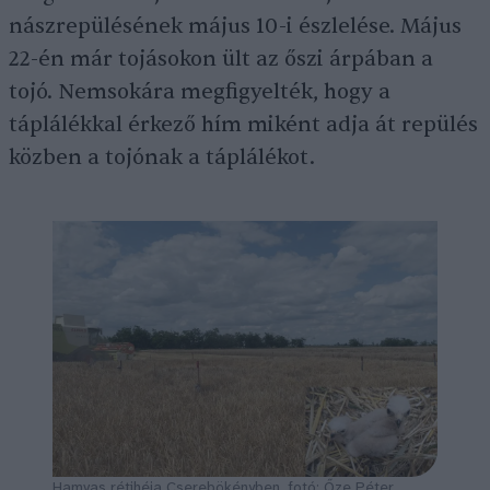
nászrepülésének május 10-i észlelése. Május
22-én már tojásokon ült az őszi árpában a
tojó. Nemsokára megfigyelték, hogy a
táplálékkal érkező hím miként adja át repülés
közben a tojónak a táplálékot.
Hamvas rétihéja Cserebökényben, fotó: Őze Péter