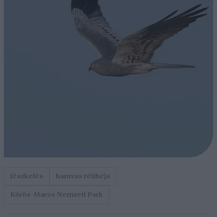
fészkelés
hamvas rétihéja
Kőrös-Maros Nemzeti Park