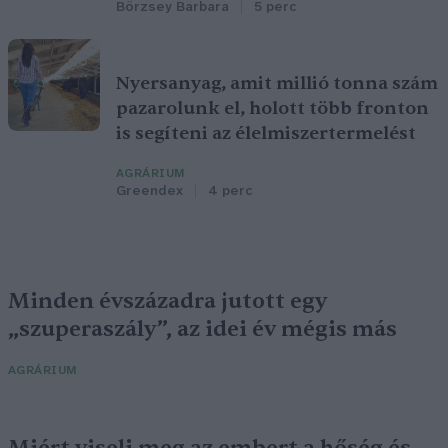
Börzsey Barbara
5 perc
Nyersanyag, amit millió tonna szám
pazarolunk el, holott több fronton
is segíteni az élelmiszertermelést
AGRÁRIUM
Greendex
4 perc
Minden évszázadra jutott egy
„szuperaszály”, az idei év mégis más
AGRÁRIUM
Miért viseli meg az embert a hőség és