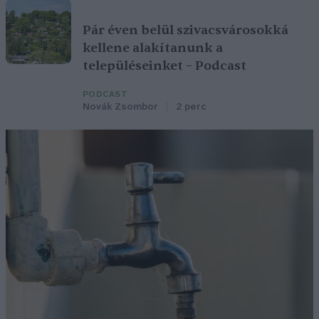
Pár éven belül szivacsvárosokká
kellene alakítanunk a
településeinket – Podcast
PODCAST
Novák Zsombor
2 perc