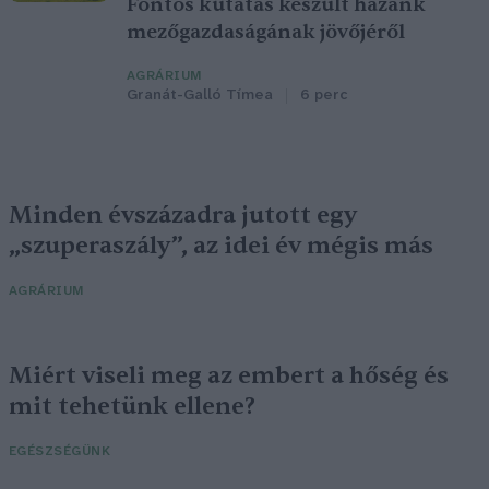
Fontos kutatás készült hazánk
mezőgazdaságának jövőjéről
AGRÁRIUM
Granát-Galló Tímea
6 perc
Minden évszázadra jutott egy
„szuperaszály”, az idei év mégis más
AGRÁRIUM
Miért viseli meg az embert a hőség és
mit tehetünk ellene?
EGÉSZSÉGÜNK