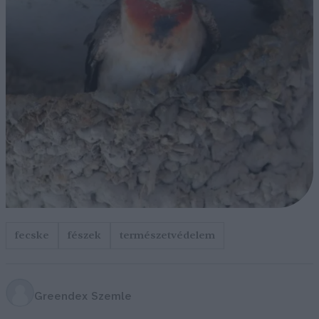
fecske
fészek
természetvédelem
Greendex Szemle