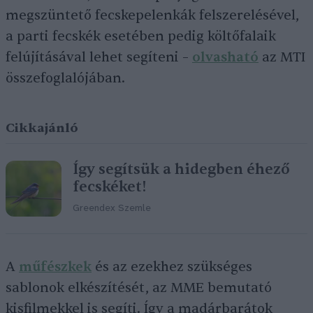
megszüntető fecskepelenkák felszerelésével,
a parti fecskék esetében pedig költőfalaik
felújításával lehet segíteni –
olvasható
az MTI
összefoglalójában.
Cikkajánló
Így segítsük a hidegben éhező
fecskéket!
Greendex Szemle
A
műfészkek
és az ezekhez szükséges
sablonok elkészítését, az MME bemutató
kisfilmekkel is segíti. Így a madárbarátok