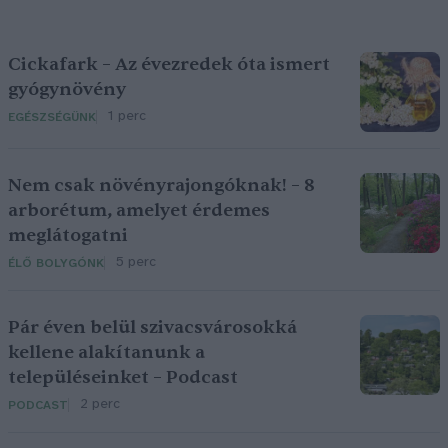
Cickafark – Az évezredek óta ismert
gyógynövény
1 perc
EGÉSZSÉGÜNK
Nem csak növényrajongóknak! – 8
arborétum, amelyet érdemes
meglátogatni
5 perc
ÉLŐ BOLYGÓNK
Pár éven belül szivacsvárosokká
kellene alakítanunk a
településeinket – Podcast
2 perc
PODCAST