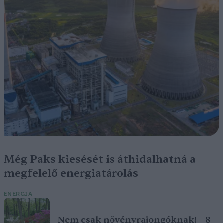
Még Paks kiesését is áthidalhatná a
megfelelő energiatárolás
ENERGIA
Nem csak növényrajongóknak! – 8