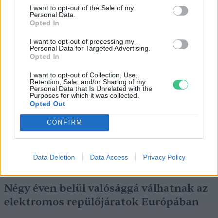
I want to opt-out of the Sale of my
Szedd magad őszibarack: itt vannak
Personal Data.
Opted In
a legjobb lelőhelyek!
I want to opt-out of processing my
SZEMLE
Personal Data for Targeted Advertising.
Opted In
I want to opt-out of Collection, Use,
Retention, Sale, and/or Sharing of my
Personal Data that Is Unrelated with the
Purposes for which it was collected.
Opted Out
CONFIRM
Data Deletion
Data Access
Privacy Policy
Négy éven belül valósággá válhatnak az
elektromos repülőjáratok Európában