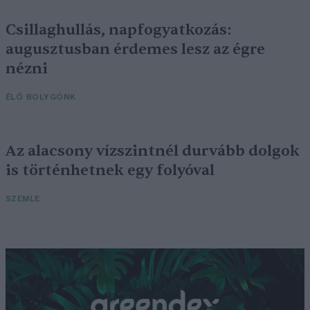
Csillaghullás, napfogyatkozás:
augusztusban érdemes lesz az égre
nézni
ÉLŐ BOLYGÓNK
Az alacsony vízszintnél durvább dolgok
is történhetnek egy folyóval
SZEMLE