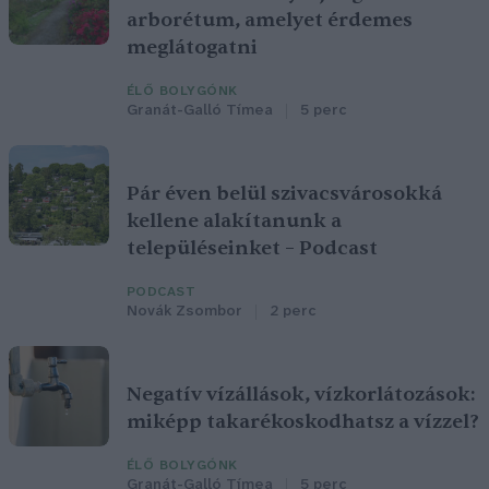
arborétum, amelyet érdemes
meglátogatni
ÉLŐ BOLYGÓNK
Granát-Galló Tímea
5 perc
Pár éven belül szivacsvárosokká
kellene alakítanunk a
településeinket – Podcast
PODCAST
Novák Zsombor
2 perc
Negatív vízállások, vízkorlátozások:
miképp takarékoskodhatsz a vízzel?
ÉLŐ BOLYGÓNK
Granát-Galló Tímea
5 perc