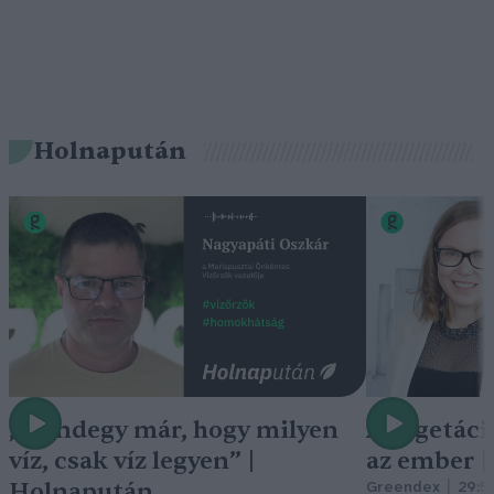
Holnapután
„Mindegy már, hogy milyen
A vegetáci
víz, csak víz legyen” |
az ember 
Holnapután
Greendex
29:5