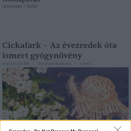
Greendex
55:58
Cickafark – Az évezredek óta
ismert gyógynövény
Börzsey Barbara
1 perc
EGÉSZSÉGÜNK