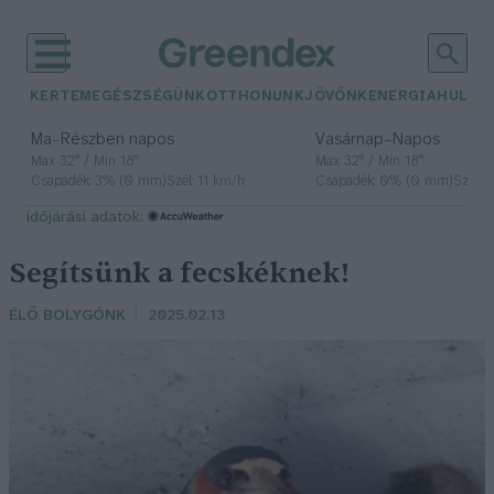
KERTEM
EGÉSZSÉGÜNK
OTTHONUNK
JÖVŐNK
ENERGIA
HULLA
–
–
Ma
Részben napos
Vasárnap
Napos
Max 32° / Min 18°
Max 32° / Min 18°
Csapadék: 3% (0 mm)
Szél: 11 km/h
Csapadék: 0% (0 mm)
Szél: 
időjárási adatok:
Segítsünk a fecskéknek!
ÉLŐ BOLYGÓNK
2025.02.13