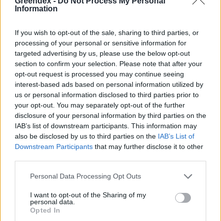
Greendex -
Do Not Process My Personal
Information
If you wish to opt-out of the sale, sharing to third parties, or
processing of your personal or sensitive information for
targeted advertising by us, please use the below opt-out
section to confirm your selection. Please note that after your
opt-out request is processed you may continue seeing
interest-based ads based on personal information utilized by
us or personal information disclosed to third parties prior to
your opt-out. You may separately opt-out of the further
disclosure of your personal information by third parties on the
Ezt a növényt már az őskorban is ismerték, a népi gyógyászatban
IAB’s list of downstream participants. This information may
pedig ma is számos betegség ellen használják.
also be disclosed by us to third parties on the
IAB’s List of
Downstream Participants
that may further disclose it to other
third parties.
Születésnapi programokkal várja a
hétvégén a közönséget a 160 éves
Personal Data Processing Opt Outs
Fővárosi Állatkert
I want to opt-out of the Sharing of my
personal data.
ÉLŐ BOLYGÓNK
Opted In