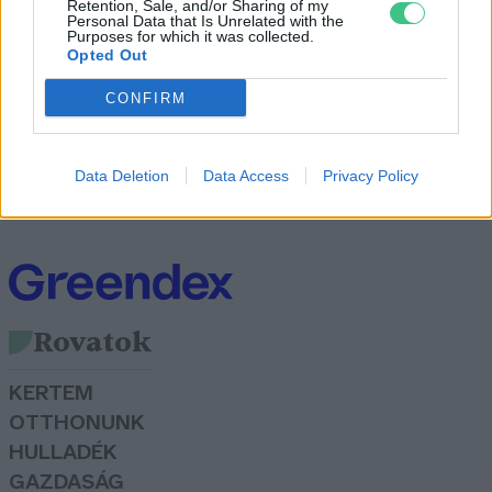
Retention, Sale, and/or Sharing of my
Personal Data that Is Unrelated with the
Greendex Szemle
Purposes for which it was collected.
Opted Out
CONFIRM
Klímaszorongás és Zöld
Pszichológia – Interjú Csizmadia
Data Deletion
Data Access
Privacy Policy
Mátéval
Pauer Krisztina
Rovatok
KERTEM
OTTHONUNK
HULLADÉK
GAZDASÁG