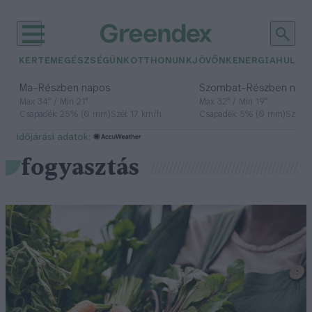
KERTEM
EGÉSZSÉGÜNK
OTTHONUNK
JÖVŐNK
ENERGIA
HULLA
–
–
Ma
Részben napos
Szombat
Részben nap
Max 34° / Min 21°
Max 32° / Min 19°
Csapadék: 25% (0 mm)
Szél: 17 km/h
Csapadék: 5% (0 mm)
Szél: 
időjárási adatok:
fogyasztás