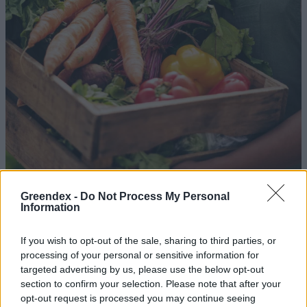
Greendex -
Do Not Process My Personal
Fenntartható fogyasztás –
Information
Képesek vagyunk rá?
If you wish to opt-out of the sale, sharing to third parties, or
Greendex
processing of your personal or sensitive information for
targeted advertising by us, please use the below opt-out
section to confirm your selection. Please note that after your
Sajtok nyomában: Mit esznek a
opt-out request is processed you may continue seeing
magyarok?