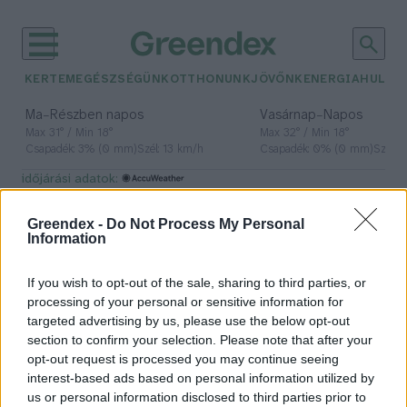
KERTEM
EGÉSZSÉGÜNK
OTTHONUNK
JÖVŐNK
ENERGIA
HULLA
–
–
Ma
Részben napos
Vasárnap
Napos
Max 31° / Min 18°
Max 32° / Min 18°
Csapadék: 3% (0 mm)
Szél: 13 km/h
Csapadék: 0% (0 mm)
Szél: 
időjárási adatok:
földsüllyedés
Greendex -
Do Not Process My Personal
Information
If you wish to opt-out of the sale, sharing to third parties, or
New York hamarosan elsüllyedhet
processing of your personal or sensitive information for
a felhőkarcolók súlya alatt
targeted advertising by us, please use the below opt-out
section to confirm your selection. Please note that after your
Greendex szemle
opt-out request is processed you may continue seeing
interest-based ads based on personal information utilized by
us or personal information disclosed to third parties prior to