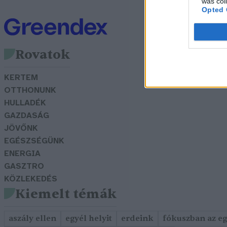
was col
Opted 
Rovatok
KERTEM
OTTHONUNK
HULLADÉK
GAZDASÁG
JÖVŐNK
EGÉSZSÉGÜNK
ENERGIA
GASZTRO
KÖZLEKEDÉS
Kiemelt témák
aszály ellen
egyél helyit
erdeink
fókuszban az e