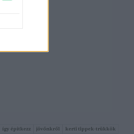
így építkezz
jövőnkről
kerti tippek-trükkök