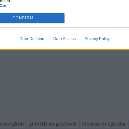
lected.
Out
CONFIRM
Data Deletion
Data Access
Privacy Policy
gészségünk
globális megoldások
időjárás és éghajlat