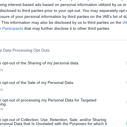
övőben már nem gyártjuk,
eing interest-based ads based on personal information utilized by us or
disclosed to third parties prior to your opt-out. You may separately opt-
anem növesztjük majd a
losure of your personal information by third parties on the IAB’s list of
. This information may also be disclosed by us to third parties on the
IA
uccainkat – Podcast
Participants
that may further disclose it to other third parties.
ovák Zsombor
l Data Processing Opt Outs
o opt-out of the Sharing of my personal data.
ógamatrac és műszerfal is
In
észülhet gombabőrből
o opt-out of the Sale of my Personal Data.
In
anát-Galló Tímea
to opt-out of processing my Personal Data for Targeted
ing.
In
o opt-out of Collection, Use, Retention, Sale, and/or Sharing
ersonal Data that Is Unrelated with the Purposes for which it