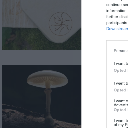
j
continue se
information 
h
further disc
participants
c
Downstream 
N
Persona
I want t
J
Opted 
k
I want t
Opted 
Gr
I want 
Advertis
Opted 
I want t
of my P