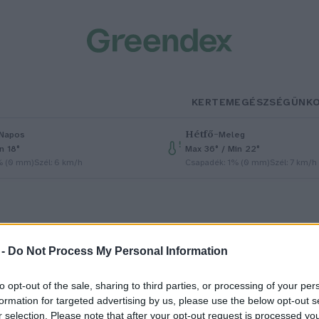
KERTEM
EGÉSZSÉGÜNK
Hétfő
–
Napos
Meleg
n 18°
Max 36° / Min 22°
% (0 mm)
Szél: 6 km/h
Csapadék: 1% (0 mm)
Szél: 7 km/h
 -
Do Not Process My Personal Information
to opt-out of the sale, sharing to third parties, or processing of your per
 gombafonalakkal átszőtt
formation for targeted advertising by us, please use the below opt-out s
r selection. Please note that after your opt-out request is processed y