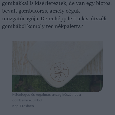
gombákkal is kísérleteztek, de van egy biztos,
bevált gombatörzs, amely cégük
mozgatórugója. De miképp lett a kis, útszéli
gombából komoly termékpaletta?
Különleges és rugalmas anyag készülhet a
gombamicéliumból
Kép: Fraxinea