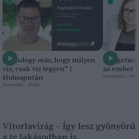
„Mindegy már, hogy milyen
A vegetáci
víz, csak víz legyen” |
az ember 
Holnapután
Greendex
29:5
Greendex
55:58
Vitorlavirág – Így lesz gyönyörű
a te lakásodban is