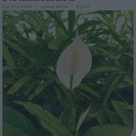
Lonkay Márta
4 perc
ÉLŐ BOLYGÓNK