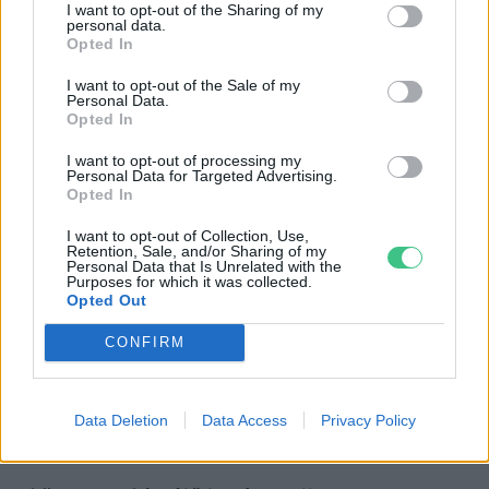
termékeket vásárolni. Luxuscikkek esetében
I want to opt-out of the Sharing of my
personal data.
azonban már találkozhatunk ilyen
Opted In
megoldással, sőt, ahogy egyre fejlődik a
I want to opt-out of the Sale of my
technológia, az előállítási költség is
Personal Data.
Opted In
csökkenhet.
I want to opt-out of processing my
Personal Data for Targeted Advertising.
Opted In
I want to opt-out of Collection, Use,
Retention, Sale, and/or Sharing of my
Personal Data that Is Unrelated with the
Purposes for which it was collected.
Opted Out
CONFIRM
Data Deletion
Data Access
Privacy Policy
Egy anyag, ami valóban jó lehet a bolygónak
Kép: Fraxinea