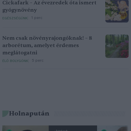
Cickafark – Az évezredek óta ismert
gyógynövény
1 perc
EGÉSZSÉGÜNK
Nem csak növényrajongóknak! – 8
arborétum, amelyet érdemes
meglátogatni
5 perc
ÉLŐ BOLYGÓNK
Holnapután