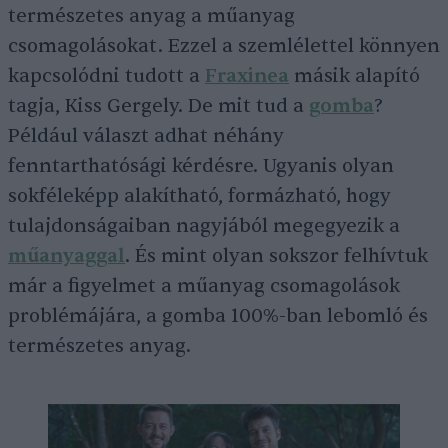
természetes anyag a műanyag
csomagolásokat. Ezzel a szemlélettel könnyen
kapcsolódni tudott a
Fraxinea
másik alapító
tagja, Kiss Gergely. De mit tud a
gomba
?
Például választ adhat néhány
fenntarthatósági kérdésre. Ugyanis olyan
sokféleképp alakítható, formázható, hogy
tulajdonságaiban nagyjából megegyezik a
műanyaggal
. És mint olyan sokszor felhívtuk
már a figyelmet a műanyag csomagolások
problémájára, a gomba 100%-ban lebomló és
természetes anyag.