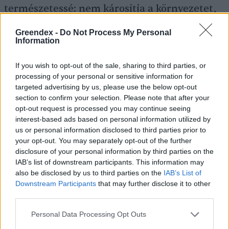
természetessé: nem károsítja a környezetet,
nem „betegíti” meg az élőlényeket, nem okoz
Greendex -
Do Not Process My Personal
változást a természetben.
Information
If you wish to opt-out of the sale, sharing to third parties, or
Szemben egy műanyag csomagolóanyaggal a
processing of your personal or sensitive information for
targeted advertising by us, please use the below opt-out
gombabőr az enyészeté lesz. Vegyünk például
section to confirm your selection. Please note that after your
egy klasszikus műanyag palackot: ennek
opt-out request is processed you may continue seeing
interest-based ads based on personal information utilized by
lebomlása
400-600 év! A gombabőr ezzel
us or personal information disclosed to third parties prior to
szemben néhány hónap alatt
your opt-out. You may separately opt-out of the further
disclosure of your personal information by third parties on the
komposztálódik
. Az azonban tény, hogy a
IAB’s list of downstream participants. This information may
gombából készült csomagolóanyag előállítási
also be disclosed by us to third parties on the
IAB’s List of
költsége jóval magasabb, így hiába a
Downstream Participants
that may further disclose it to other
third parties.
megfelelő és jó technológia, jó eséllyel nem
fogunk a napokban gombabőrbe csomagolt
Personal Data Processing Opt Outs