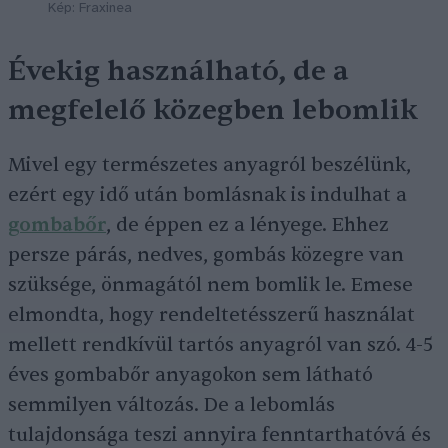
Kép: Fraxinea
Évekig használható, de a
megfelelő közegben lebomlik
Mivel egy természetes anyagról beszélünk,
ezért egy idő után bomlásnak is indulhat a
gombabőr
, de éppen ez a lényege. Ehhez
persze párás, nedves, gombás közegre van
szüksége, önmagától nem bomlik le. Emese
elmondta, hogy rendeltetésszerű használat
mellett rendkívül tartós anyagról van szó. 4-5
éves gombabőr anyagokon sem látható
semmilyen változás. De a lebomlás
tulajdonsága teszi annyira fenntarthatóvá és