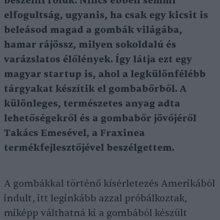
beszélni róluk. Nincs ebben semmi
elfogultság, ugyanis, ha csak egy kicsit is
beleásod magad a gombák világába,
hamar rájössz, milyen sokoldalú és
varázslatos élőlények. Így látja ezt egy
magyar startup is, ahol a legkülönfélébb
tárgyakat készítik el gombabőrből. A
különleges, természetes anyag adta
lehetőségekről és a gombabőr jövőjéről
Takács Emesével, a Fraxinea
termékfejlesztőjével beszélgettem.
A gombákkal történő kísérletezés Amerikából
indult, itt leginkább azzal próbálkoztak,
miképp válthatná ki a gombából készült