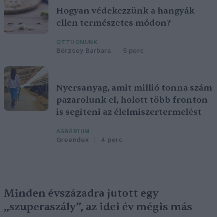
Hogyan védekezzünk a hangyák
ellen természetes módon?
OTTHONUNK
Börzsey Barbara
5 perc
Nyersanyag, amit millió tonna szám
pazarolunk el, holott több fronton
is segíteni az élelmiszertermelést
AGRÁRIUM
Greendex
4 perc
Minden évszázadra jutott egy
„szuperaszály”, az idei év mégis más