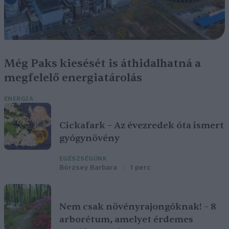
Még Paks kiesését is áthidalhatná a
megfelelő energiatárolás
ENERGIA
Cickafark – Az évezredek óta ismert
gyógynövény
EGÉSZSÉGÜNK
Börzsey Barbara
1 perc
Nem csak növényrajongóknak! – 8
arborétum, amelyet érdemes