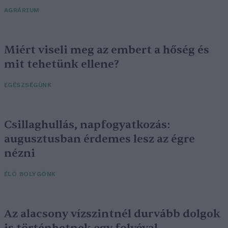
AGRÁRIUM
Miért viseli meg az embert a hőség és
mit tehetünk ellene?
EGÉSZSÉGÜNK
Csillaghullás, napfogyatkozás:
augusztusban érdemes lesz az égre
nézni
ÉLŐ BOLYGÓNK
Az alacsony vízszintnél durvább dolgok
is történhetnek egy folyóval