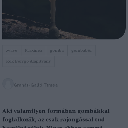
.wave
Fraxinea
gomba
gombabőr
Kék Bolygó Alapítvány
Granát-Galló Tímea
Aki valamilyen formában gombákkal
foglalkozik, az csak rajongással tud