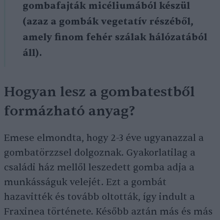
gombafajták micéliumából készül
(azaz a gombák vegetatív részéből,
amely finom fehér szálak hálózatából
áll).
Hogyan lesz a gombatestből
formázható anyag?
Emese elmondta, hogy 2-3 éve ugyanazzal a
gombatörzzsel dolgoznak. Gyakorlatilag a
családi ház mellől leszedett gomba adja a
munkásságuk velejét. Ezt a gombát
hazavitték és tovább oltották, így indult a
Fraxinea története. Később aztán más és más