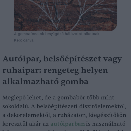
A gombafonalak lenyűgöző hálózatot alkotnak
Kép: canva
Autóipar, belsőépítészet vagy
ruhaipar: rengeteg helyen
alkalmazható gomba
Meglepő lehet, de a gombabőr több mint
sokoldalú. A belsőépítészeti díszítőelemektől,
a dekorelemektől, a ruházaton, kiegészítőkön
keresztül akár az
autóiparban
is használható