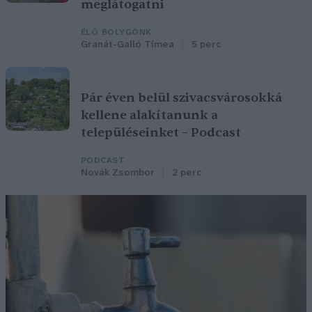
meglátogatni
ÉLŐ BOLYGÓNK
Granát-Galló Tímea
5 perc
Pár éven belül szivacsvárosokká
kellene alakítanunk a
településeinket – Podcast
PODCAST
Novák Zsombor
2 perc