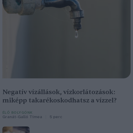
Negatív vízállások, vízkorlátozások:
miképp takarékoskodhatsz a vízzel?
ÉLŐ BOLYGÓNK
Granát-Galló Tímea
5 perc