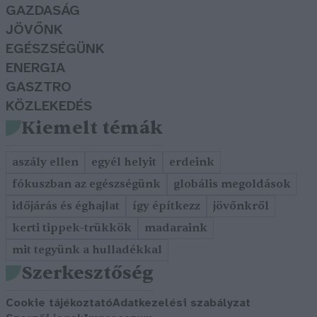
GAZDASÁG
JÖVŐNK
EGÉSZSÉGÜNK
ENERGIA
GASZTRO
KÖZLEKEDÉS
Kiemelt témák
aszály ellen
egyél helyit
erdeink
fókuszban az egészségünk
globális megoldások
időjárás és éghajlat
így építkezz
jövőnkről
kerti tippek-trükkök
madaraink
mit tegyünk a hulladékkal
Szerkesztőség
Cookie tájékoztató
Adatkezelési szabályzat