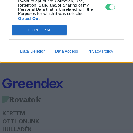
I want to opt-out of Collection, Use,
Retention, Sale, and/or Sharing of my
alakítaná
Personal Data that Is Unrelated with the
Purposes for which it was collected.
Szemle
Opted Out
CONFIRM
Egy új tanulmány a jégtáblák
gravitációs vonzását mutatja be
Data Deletion
Data Access
Privacy Policy
Szemle
Rovatok
KERTEM
OTTHONUNK
HULLADÉK