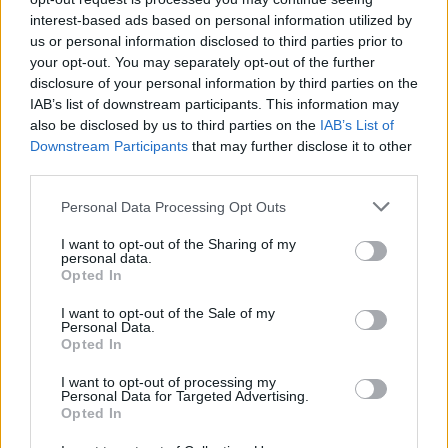
interest-based ads based on personal information utilized by
Greendex Szemle
us or personal information disclosed to third parties prior to
your opt-out. You may separately opt-out of the further
disclosure of your personal information by third parties on the
Mi fán terem a gravitációs
IAB’s list of downstream participants. This information may
akkumulátor?
also be disclosed by us to third parties on the
IAB’s List of
Downstream Participants
that may further disclose it to other
Greendex Szemle
third parties.
Personal Data Processing Opt Outs
„Víz akkumulátor” segíti a
I want to opt-out of the Sharing of my
megújuló energiaforrásokat
personal data.
Svájcban
Opted In
Greendex Szemle
I want to opt-out of the Sale of my
Personal Data.
Opted In
I want to opt-out of processing my
Egy új kutatócsoport a
Personal Data for Targeted Advertising.
Opted In
felhőkarcolókat hatalmas
gravitációs akkumulátorokká