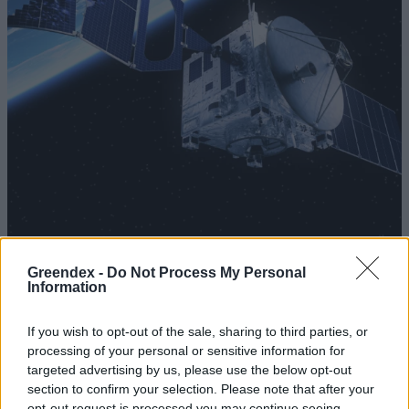
Elérhetővé vált a világ legnagyobb
Greendex -
Do Not Process My Personal
Information
virtuálisgalaxis-katalógusa
Greendex Szemle
If you wish to opt-out of the sale, sharing to third parties, or
processing of your personal or sensitive information for
targeted advertising by us, please use the below opt-out
Távolodik a Hold a Földtől, idővel
section to confirm your selection. Please note that after your
hosszabbak lesznek a napok
opt-out request is processed you may continue seeing