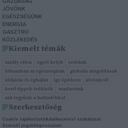
GAZDASÁG
JÖVŐNK
EGÉSZSÉGÜNK
ENERGIA
GASZTRO
KÖZLEKEDÉS
Kiemelt témák
aszály ellen
egyél helyit
erdeink
fókuszban az egészségünk
globális megoldások
időjárás és éghajlat
így építkezz
jövőnkről
kerti tippek-trükkök
madaraink
mit tegyünk a hulladékkal
Szerkesztőség
Cookie tájékoztató
Adatkezelési szabályzat
Szerzői jogok
Impresszum