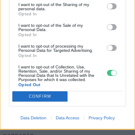
Hány lépés sétára van tőlünk az
I want to opt-out of the Sharing of my
egészség?
personal data.
Opted In
Greendex szemle
I want to opt-out of the Sale of my
Personal Data.
Opted In
Napi hétezer lépés életet menthet
I want to opt-out of processing my
Greendex szemle
Personal Data for Targeted Advertising.
Opted In
I want to opt-out of Collection, Use,
Retention, Sale, and/or Sharing of my
Personal Data that Is Unrelated with the
Purposes for which it was collected.
Opted Out
Rovatok
CONFIRM
KERTEM
Data Deletion
Data Access
Privacy Policy
OTTHONUNK
HULLADÉK