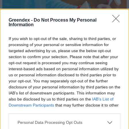
Greendex -
Do Not Process My Personal
Information
If you wish to opt-out of the sale, sharing to third parties, or
processing of your personal or sensitive information for
targeted advertising by us, please use the below opt-out
section to confirm your selection. Please note that after your
opt-out request is processed you may continue seeing
interest-based ads based on personal information utilized by
us or personal information disclosed to third parties prior to
your opt-out. You may separately opt-out of the further
Ezt a sportot próbáld ki, ha már
disclosure of your personal information by third parties on the
IAB’s list of downstream participants. This information may
unod a sétát, de a kocogás nem a
also be disclosed by us to third parties on the
IAB’s List of
te műfajod!
Downstream Participants
that may further disclose it to other
third parties.
Tóth Menyhért
Personal Data Processing Opt Outs