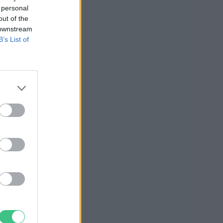
 personal
out of the
 downstream
B’s List of