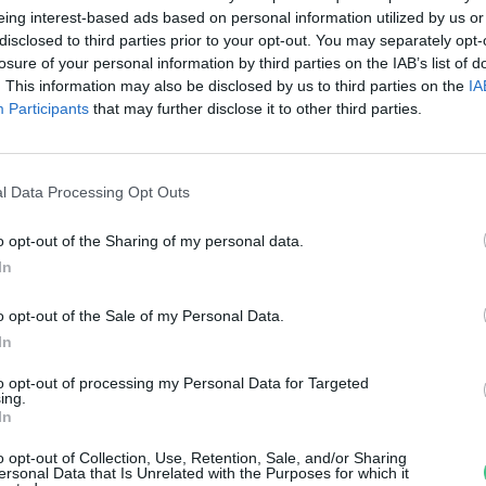
egyszereket!
eing interest-based ads based on personal information utilized by us or
disclosed to third parties prior to your opt-out. You may separately opt-
ovák Zsombor
losure of your personal information by third parties on the IAB’s list of
. This information may also be disclosed by us to third parties on the
IA
Participants
that may further disclose it to other third parties.
l Data Processing Opt Outs
o opt-out of the Sharing of my personal data.
rit fodrászok mozgalmat
In
ndítottak a levágott hajak
o opt-out of the Sale of my Personal Data.
jrahasznosításáért
In
to opt-out of processing my Personal Data for Targeted
reendex szemle
ing.
In
o opt-out of Collection, Use, Retention, Sale, and/or Sharing
ersonal Data that Is Unrelated with the Purposes for which it