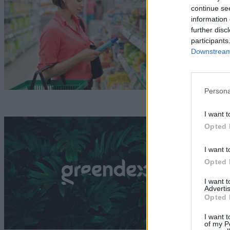
v
continue se
information 
N
further disc
participants
Downstream 
Persona
I want t
B
Opted 
i
I want t
ú
Opted 
I want 
G
Advertis
Opted 
I want t
of my P