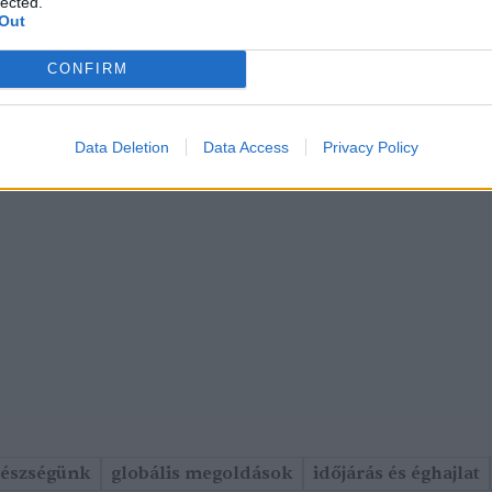
lected.
Out
CONFIRM
Data Deletion
Data Access
Privacy Policy
gészségünk
globális megoldások
időjárás és éghajlat