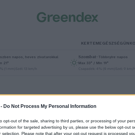
KERTEM
EGÉSZSÉGÜNK
Szombat
–
szben napos, heves zivatarokkal
Többnyire napos
n 21°
Max 33° / Min 19°
5% (1 mm)
Szél: 13 km/h
Csapadék: 4% (0 mm)
Szél: 9 km/
 -
Do Not Process My Personal Information
to opt-out of the sale, sharing to third parties, or processing of your per
agyd el a sampont, hagyd el a
formation for targeted advertising by us, please use the below opt-out s
r selection. Please note that after your opt-out request is processed y