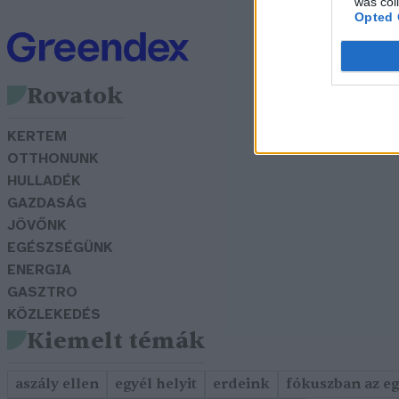
was col
Opted 
Rovatok
KERTEM
OTTHONUNK
HULLADÉK
GAZDASÁG
JÖVŐNK
EGÉSZSÉGÜNK
ENERGIA
GASZTRO
KÖZLEKEDÉS
Kiemelt témák
aszály ellen
egyél helyit
erdeink
fókuszban az e