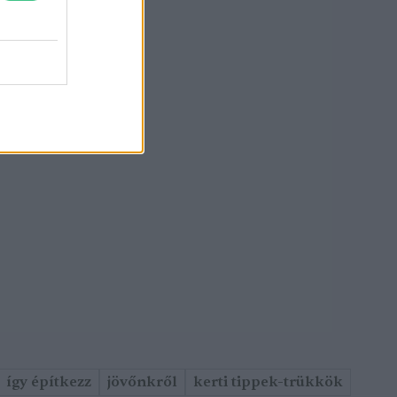
így építkezz
jövőnkről
kerti tippek-trükkök