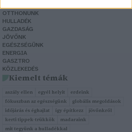
KERTEM
OTTHONUNK
HULLADÉK
GAZDASÁG
JÖVŐNK
EGÉSZSÉGÜNK
ENERGIA
GASZTRO
KÖZLEKEDÉS
Kiemelt témák
aszály ellen
egyél helyit
erdeink
fókuszban az egészségünk
globális megoldások
időjárás és éghajlat
így építkezz
jövőnkről
kerti tippek-trükkök
madaraink
mit tegyünk a hulladékkal