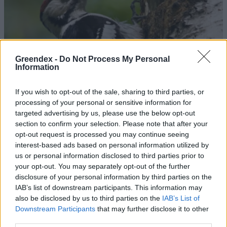
Greendex -
Do Not Process My Personal
Information
If you wish to opt-out of the sale, sharing to third parties, or
processing of your personal or sensitive information for
targeted advertising by us, please use the below opt-out
section to confirm your selection. Please note that after your
opt-out request is processed you may continue seeing
interest-based ads based on personal information utilized by
Megmenthető még hazánk
us or personal information disclosed to third parties prior to
legritkább harkályfaja?
your opt-out. You may separately opt-out of the further
disclosure of your personal information by third parties on the
Greendex Szemle
IAB’s list of downstream participants. This information may
also be disclosed by us to third parties on the
IAB’s List of
Downstream Participants
that may further disclose it to other
A piros sapkás famunkás
third parties.
Börzsey Barbara