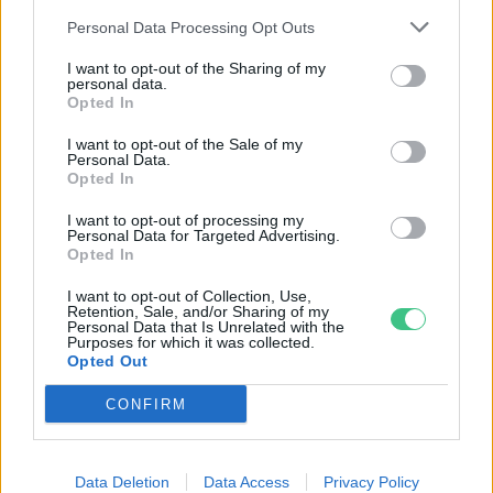
Personal Data Processing Opt Outs
I want to opt-out of the Sharing of my
personal data.
Opted In
Tudtad? A harkály szétverheti a
házad!
I want to opt-out of the Sale of my
Personal Data.
Bódi Ábel
Opted In
I want to opt-out of processing my
Personal Data for Targeted Advertising.
Egy harkály százszor többet bír,
Opted In
mint egy vadászpilóta
I want to opt-out of Collection, Use,
Bódi Ábel
Retention, Sale, and/or Sharing of my
Personal Data that Is Unrelated with the
Purposes for which it was collected.
Opted Out
CONFIRM
Rovatok
Data Deletion
Data Access
Privacy Policy