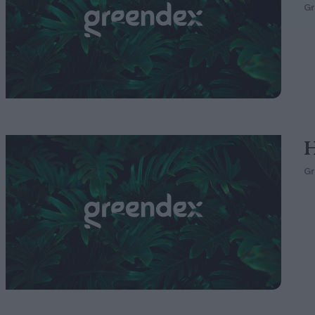
G
H
G