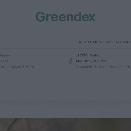
KERTEM
EGÉSZSÉGÜNK
Hétfő
–
Napos
Meleg
n 18°
Max 36° / Min 22°
% (0 mm)
Szél: 6 km/h
Csapadék: 1% (0 mm)
Szél: 7 km/h