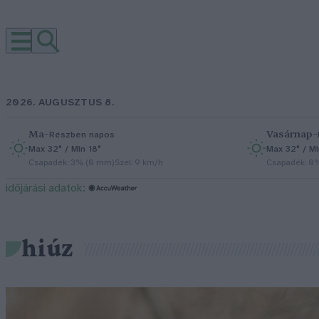
2026. AUGUSZTUS 8.
Ma
–
Vasárnap
–
Részben napos
Max 32° / Min 18°
Max 32° / Mi
Csapadék: 3% (0 mm)
Szél: 9 km/h
Csapadék: 0
időjárási adatok:
hiúz