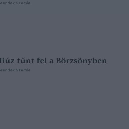
reendex Szemle
iúz tűnt fel a Börzsönyben
reendex Szemle