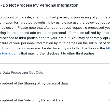
iúzokat telepítenek át
 -
Do Not Process My Personal Information
Romániából Németországba
to opt-out of the sale, sharing to third parties, or processing of your per
formation for targeted advertising by us, please use the below opt-out s
reendex Szemle
r selection. Please note that after your opt-out request is processed y
eing interest-based ads based on personal information utilized by us or
disclosed to third parties prior to your opt-out. You may separately opt-
losure of your personal information by third parties on the IAB’s list of
. This information may also be disclosed by us to third parties on the
IA
Participants
that may further disclose it to other third parties.
iúzt kapott lencsevégre a
l Data Processing Opt Outs
ölykével egy kiránduló a Magas-
o opt-out of the Sharing of my personal data.
Tátrában
In
reendex Szemle
o opt-out of the Sale of my Personal Data.
In