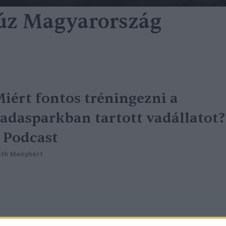
iúz Magyarország
iért fontos tréningezni a
adasparkban tartott vadállatot?
 Podcast
th Menyhért