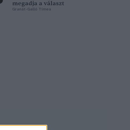
megadja a választ
Granát-Galló Tímea