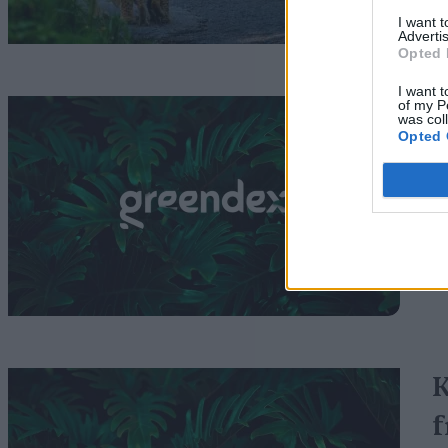
I want 
Advertis
Opted 
I want t
N
of my P
was col
Opted 
p
G
K
f