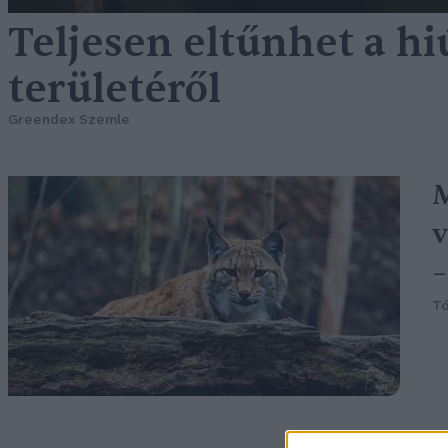
Teljesen eltűnhet a h
területéről
Greendex Szemle
M
v
–
Tó