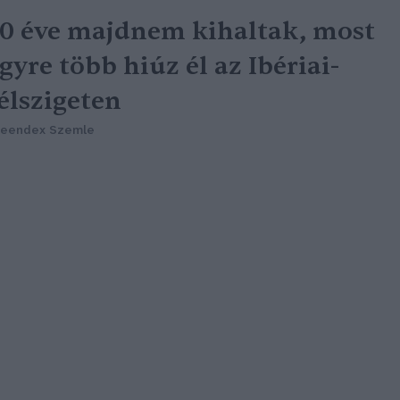
0 éve majdnem kihaltak, most
gyre több hiúz él az Ibériai-
élszigeten
reendex Szemle