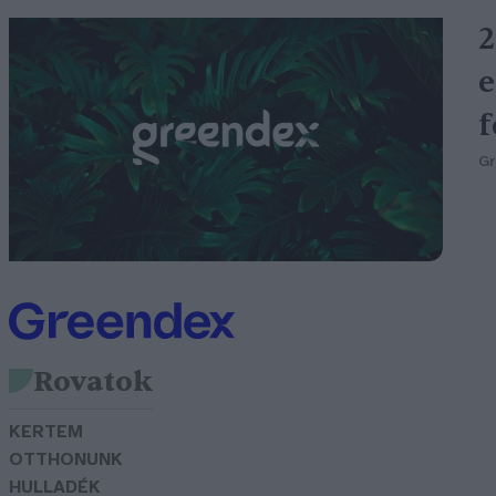
2
e
f
G
Rovatok
KERTEM
OTTHONUNK
HULLADÉK