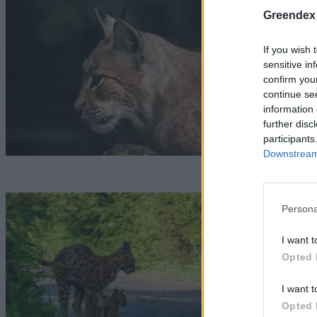
H
Greendex
If you wish 
sensitive in
G
confirm you
continue se
information 
further disc
participants
Downstream 
H
Persona
k
I want t
Opted 
G
I want t
Opted 