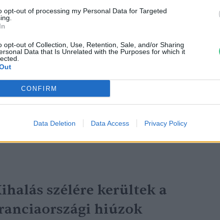
to opt-out of processing my Personal Data for Targeted
ing.
In
o opt-out of Collection, Use, Retention, Sale, and/or Sharing
agymacskák járják a brit
ersonal Data that Is Unrelated with the Purposes for which it
lected.
Out
artokat
CONFIRM
reendex szemle
Data Deletion
Data Access
Privacy Policy
ihalás szélére kerültek a
ranciaországi hiúzok