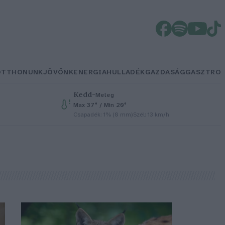
OTTHONUNK
JÖVŐNK
ENERGIA
HULLADÉK
GAZDASÁG
GASZTRO
Kedd
–
Meleg
Max 37° / Min 20°
Csapadék: 1% (0 mm)
Szél: 13 km/h