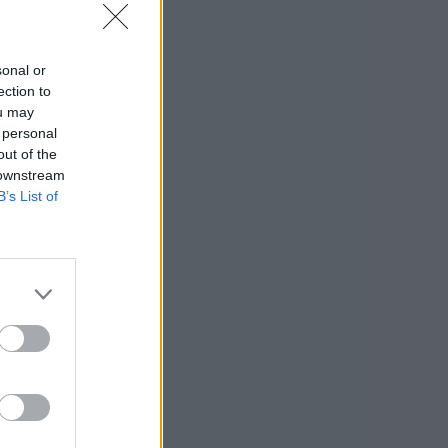
sonal or
ection to
ou may
 personal
out of the
 downstream
B’s List of