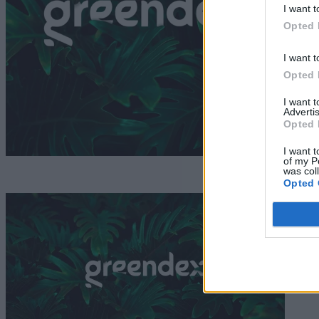
I want t
Opted 
I want t
Opted 
I want 
Advertis
Opted 
I want t
of my P
was col
Opted 
J
h
G