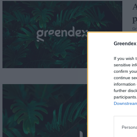
A
p
G
Greendex
If you wish 
sensitive in
confirm you
continue se
information 
T
further disc
participants
j
Downstream 
G
Persona