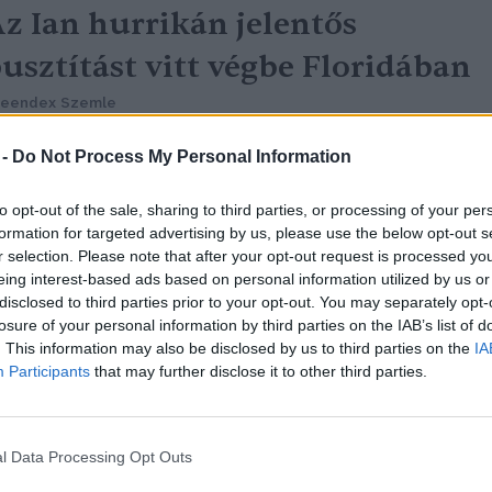
z Ian hurrikán jelentős
usztítást vitt végbe Floridában
reendex Szemle
 -
Do Not Process My Personal Information
to opt-out of the sale, sharing to third parties, or processing of your per
formation for targeted advertising by us, please use the below opt-out s
r selection. Please note that after your opt-out request is processed y
eing interest-based ads based on personal information utilized by us or
disclosed to third parties prior to your opt-out. You may separately opt-
úl meleg a Földközi-tenger:
losure of your personal information by third parties on the IAB’s list of
. This information may also be disclosed by us to third parties on the
IA
öhetnek a hurrikánok?
Participants
that may further disclose it to other third parties.
reendex Szemle
l Data Processing Opt Outs