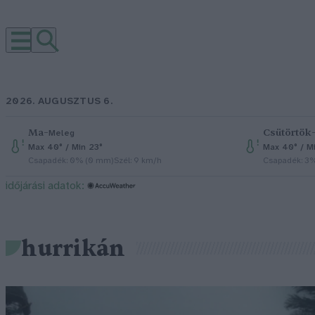
2026. AUGUSZTUS 6.
Ma
–
Csütörtök
Meleg
Max 40° / Min 23°
Max 40° / M
Csapadék: 0% (0 mm)
Szél: 9 km/h
Csapadék: 3
időjárási adatok:
hurrikán