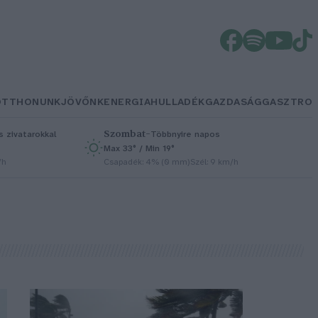
OTTHONUNK
JÖVŐNK
ENERGIA
HULLADÉK
GAZDASÁG
GASZTRO
Szombat
–
 zivatarokkal
Többnyire napos
Max 33° / Min 19°
/h
Csapadék: 4% (0 mm)
Szél: 9 km/h