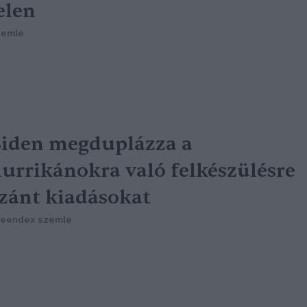
elen
zemle
iden megduplázza a
urrikánokra való felkészülésre
zánt kiadásokat
reendex szemle