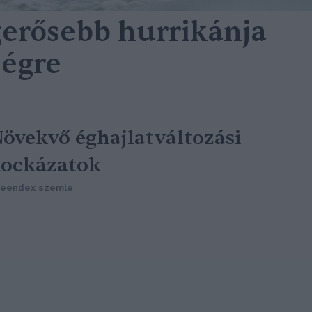
gerősebb hurrikánja
ségre
övekvő éghajlatváltozási
kockázatok
reendex szemle