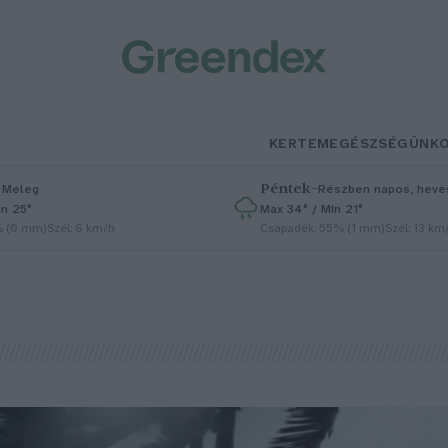
KERTEM
EGÉSZSÉGÜNK
–
Péntek
–
Meleg
Részben napos, heves
in 25°
Max 34° / Min 21°
% (0 mm)
Szél: 6 km/h
Csapadék: 55% (1 mm)
Szél: 13 km