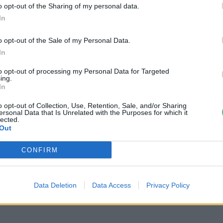
o opt-out of the Sharing of my personal data.
In
o opt-out of the Sale of my Personal Data.
In
to opt-out of processing my Personal Data for Targeted
ing.
In
o opt-out of Collection, Use, Retention, Sale, and/or Sharing
ersonal Data that Is Unrelated with the Purposes for which it
lected.
Out
óval valószínűbbek az extrém
CONFIRM
urrikánok, mint korábban
reendex Szemle
Data Deletion
Data Access
Privacy Policy