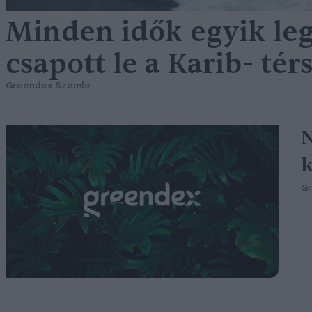
Minden idők egyik le
csapott le a Karib- tér
Greendex Szemle
N
G