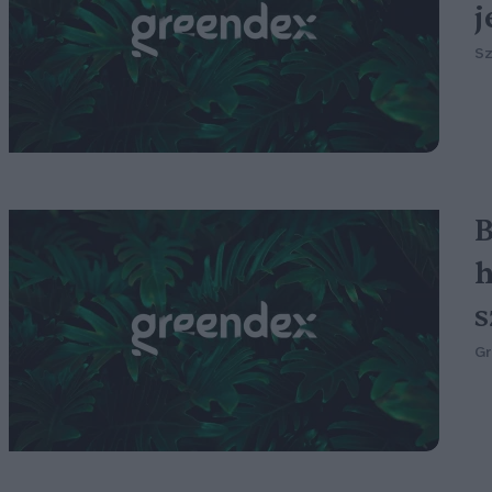
j
S
B
h
s
G