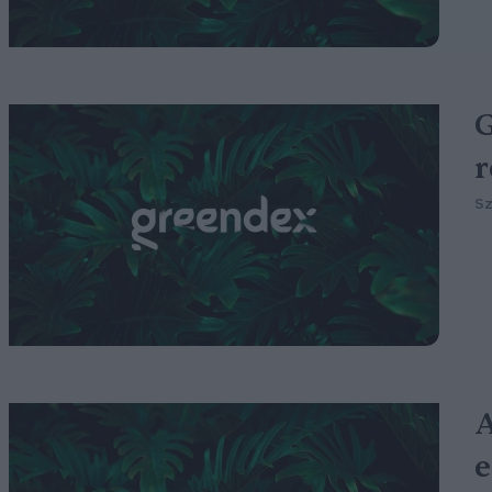
G
r
S
A
e