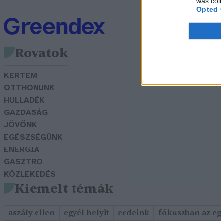
was col
Opted 
Rovatok
KERTEM
OTTHONUNK
HULLADÉK
GAZDASÁG
JÖVŐNK
EGÉSZSÉGÜNK
ENERGIA
GASZTRO
KÖZLEKEDÉS
Kiemelt témák
aszály ellen
egyél helyit
erdeink
fókuszban az e