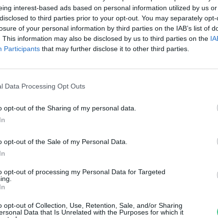
émiai szúnyogirtásnak
eing interest-based ads based on personal information utilized by us or
disclosed to third parties prior to your opt-out. You may separately opt-
hazánkban?
losure of your personal information by third parties on the IAB’s list of
. This information may also be disclosed by us to third parties on the
IA
ntás Zoltán
Participants
that may further disclose it to other third parties.
l Data Processing Opt Outs
o opt-out of the Sharing of my personal data.
tt a szúnyogszezon, hulljon hát
In
z idegméreg?
o opt-out of the Sale of my Personal Data.
In
ntás Zoltán
to opt-out of processing my Personal Data for Targeted
ing.
In
o opt-out of Collection, Use, Retention, Sale, and/or Sharing
ersonal Data that Is Unrelated with the Purposes for which it