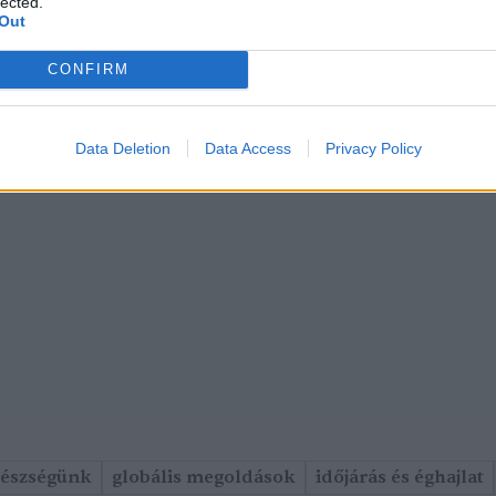
lected.
Out
CONFIRM
Data Deletion
Data Access
Privacy Policy
gészségünk
globális megoldások
időjárás és éghajlat