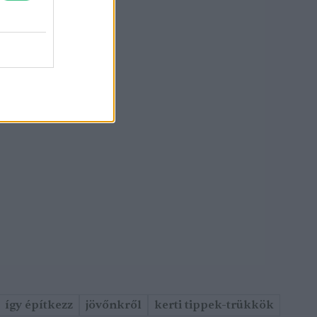
így építkezz
jövőnkről
kerti tippek-trükkök