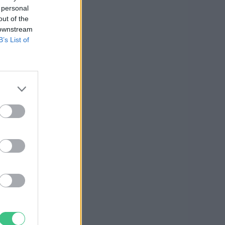
 personal
out of the
 downstream
B’s List of