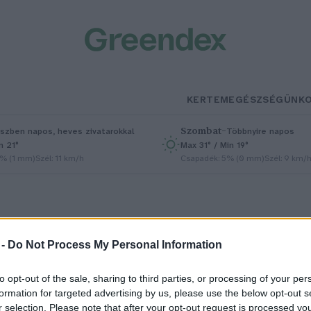
KERTEM
EGÉSZSÉGÜNK
Szombat
–
szben napos, heves zivatarokkal
Többnyire napos
n 21°
Max 31° / Min 19°
5% (1 mm)
Szél: 11 km/h
Csapadék: 5% (0 mm)
Szél: 9 km/
 -
Do Not Process My Personal Information
to opt-out of the sale, sharing to third parties, or processing of your per
ége lehet a természetpusztító
formation for targeted advertising by us, please use the below opt-out s
r selection. Please note that after your opt-out request is processed y