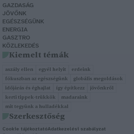
GAZDASÁG
JÖVŐNK
EGÉSZSÉGÜNK
ENERGIA
GASZTRO
KÖZLEKEDÉS
Kiemelt témák
aszály ellen
egyél helyit
erdeink
fókuszban az egészségünk
globális megoldások
időjárás és éghajlat
így építkezz
jövőnkről
kerti tippek-trükkök
madaraink
mit tegyünk a hulladékkal
Szerkesztőség
Cookie tájékoztató
Adatkezelési szabályzat