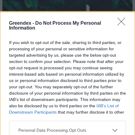
Greendex -
Do Not Process My Personal
Information
If you wish to opt-out of the sale, sharing to third parties, or
processing of your personal or sensitive information for
targeted advertising by us, please use the below opt-out
section to confirm your selection. Please note that after your
opt-out request is processed you may continue seeing
interest-based ads based on personal information utilized by
us or personal information disclosed to third parties prior to
your opt-out. You may separately opt-out of the further
Virágóra, madárvekker: a
disclosure of your personal information by third parties on the
természet megmondja, merre
IAB’s list of downstream participants. This information may
also be disclosed by us to third parties on the
IAB’s List of
hány óra
Downstream Participants
that may further disclose it to other
third parties.
Greendex szemle
Personal Data Processing Opt Outs