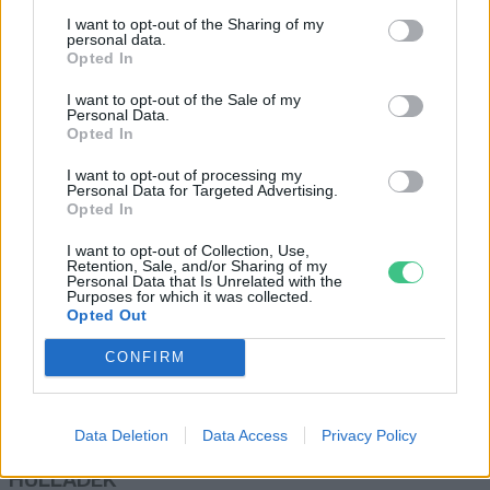
Egyre gyorsabban forog a Föld
I want to opt-out of the Sharing of my
Greendex szemle
personal data.
Opted In
I want to opt-out of the Sale of my
Personal Data.
Opted In
Idén novemberben minden
korábbi melegrekord megdőlt
I want to opt-out of processing my
Personal Data for Targeted Advertising.
Európában
Opted In
Greendex szemle
I want to opt-out of Collection, Use,
Retention, Sale, and/or Sharing of my
Personal Data that Is Unrelated with the
Purposes for which it was collected.
Opted Out
CONFIRM
Rovatok
KERTEM
Data Deletion
Data Access
Privacy Policy
OTTHONUNK
HULLADÉK