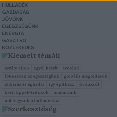
HULLADÉK
GAZDASÁG
JÖVŐNK
EGÉSZSÉGÜNK
ENERGIA
GASZTRO
KÖZLEKEDÉS
Kiemelt témák
aszály ellen
egyél helyit
erdeink
fókuszban az egészségünk
globális megoldások
időjárás és éghajlat
így építkezz
jövőnkről
kerti tippek-trükkök
madaraink
mit tegyünk a hulladékkal
Szerkesztőség