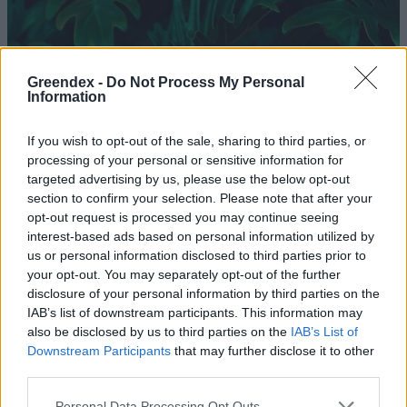
Greendex -
Do Not Process My Personal
Information
If you wish to opt-out of the sale, sharing to third parties, or
processing of your personal or sensitive information for
targeted advertising by us, please use the below opt-out
section to confirm your selection. Please note that after your
opt-out request is processed you may continue seeing
interest-based ads based on personal information utilized by
us or personal information disclosed to third parties prior to
your opt-out. You may separately opt-out of the further
disclosure of your personal information by third parties on the
A Nébih szerint továbbra is
IAB’s list of downstream participants. This information may
also be disclosed by us to third parties on the
IAB’s List of
virágzik a nagytestű halak
Downstream Participants
that may further disclose it to other
feketekereskedelme
third parties.
Greendex Szemle
Personal Data Processing Opt Outs