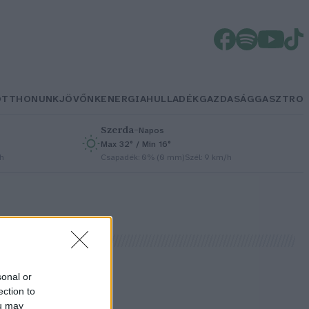
OTTHONUNK
JÖVŐNK
ENERGIA
HULLADÉK
GAZDASÁG
GASZTRO
Szerda
–
Napos
Max 32° / Min 16°
/h
Csapadék: 0% (0 mm)
Szél: 9 km/h
sonal or
ection to
ou may