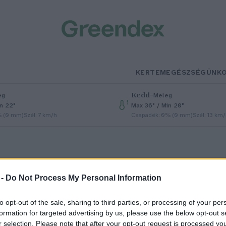
KERTEM
EGÉSZSÉGÜNK
Kedd
–
eg
Meleg
in 22°
Max 36° / Min 20°
% (0 mm)
Szél: 7 km/h
Csapadék: 0% (0 mm)
Szél: 13 km
 -
Do Not Process My Personal Information
to opt-out of the sale, sharing to third parties, or processing of your per
iért jön vissza a füst a
formation for targeted advertising by us, please use the below opt-out s
r selection. Please note that after your opt-out request is processed y