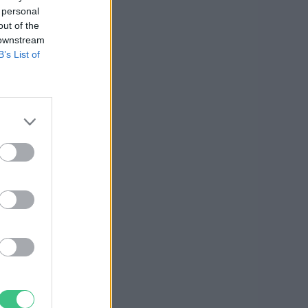
 personal
out of the
 downstream
B’s List of