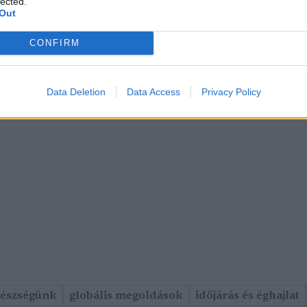
lected.
Out
CONFIRM
Data Deletion
Data Access
Privacy Policy
gészségünk
globális megoldások
időjárás és éghajlat