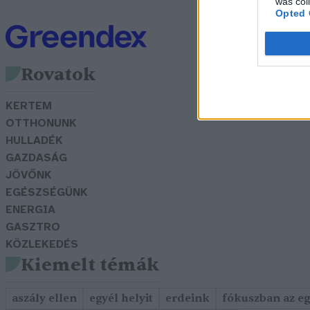
was col
Opted 
Rovatok
KERTEM
OTTHONUNK
HULLADÉK
GAZDASÁG
JÖVŐNK
EGÉSZSÉGÜNK
ENERGIA
GASZTRO
KÖZLEKEDÉS
Kiemelt témák
aszály ellen
egyél helyit
erdeink
fókuszban az e