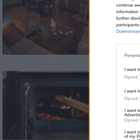
continue se
information 
Bó
further disc
participants
Downstream 
Persona
I want t
M
Opted 
Bó
I want t
Opted 
I want 
Advertis
Opted 
I want t
of my P