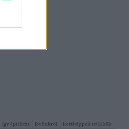
így építkezz
jövőnkről
kerti tippek-trükkök