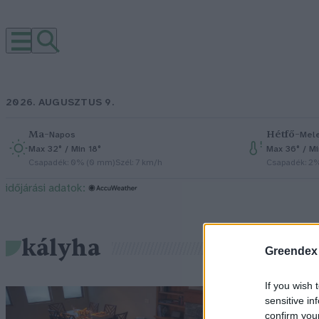
2026. AUGUSZTUS 9.
Ma
–
Hétfő
–
Napos
Mel
Max 32° / Min 18°
Max 36° / M
Csapadék: 0% (0 mm)
Szél: 7 km/h
Csapadék: 2
időjárási adatok:
kályha
Greendex
If you wish 
M
sensitive in
confirm you