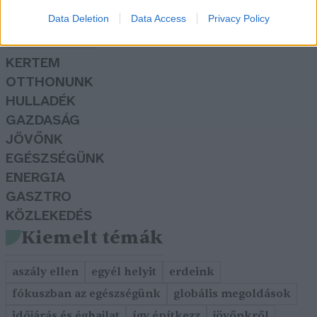
Data Deletion
Data Access
Privacy Policy
Rovatok
KERTEM
OTTHONUNK
HULLADÉK
GAZDASÁG
JÖVŐNK
EGÉSZSÉGÜNK
ENERGIA
GASZTRO
KÖZLEKEDÉS
Kiemelt témák
aszály ellen
egyél helyit
erdeink
fókuszban az egészségünk
globális megoldások
időjárás és éghajlat
így építkezz
jövőnkről