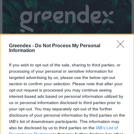
Greendex -
Do Not Process My Personal
Information
If you wish to opt-out of the sale, sharing to third parties, or
processing of your personal or sensitive information for
targeted advertising by us, please use the below opt-out
section to confirm your selection. Please note that after your
Károly herceg mostantól borral
opt-out request is processed you may continue seeing
interest-based ads based on personal information utilized by
működteti szeretett Aston
us or personal information disclosed to third parties prior to
Martinját
your opt-out. You may separately opt-out of the further
disclosure of your personal information by third parties on the
Szemle
IAB’s list of downstream participants. This information may
also be disclosed by us to third parties on the
IAB’s List of
Downstream Participants
that may further disclose it to other