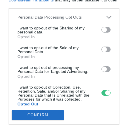
Királyi tévé: Károly herceg
third parties.
klímaváltozási csatornát indít
Greendex szemle
Personal Data Processing Opt Outs
I want to opt-out of the Sharing of my
personal data.
Károly herceg: a kis családi
Opted In
gazdaságoknak központi
I want to opt-out of the Sale of my
szerephez kell jutniuk a
Personal Data.
Opted In
fenntartható jövőben
Greendex szemle
I want to opt-out of processing my
Personal Data for Targeted Advertising.
Opted In
Károly herceg Földnélküli János
I want to opt-out of Collection, Use,
nyomába lép
Retention, Sale, and/or Sharing of my
Personal Data that Is Unrelated with the
Purposes for which it was collected.
Greendex szemle
Opted Out
CONFIRM