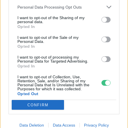
Greendex Szemle
Personal Data Processing Opt Outs
I want to opt-out of the Sharing of my
personal data.
Opted In
Végre kiderült, mely települések
nyerték az idei Klímabarát Díjat!
I want to opt-out of the Sale of my
Personal Data.
Greendex szemle
Opted In
I want to opt-out of processing my
Personal Data for Targeted Advertising.
Még van pár napja a
Opted In
településeknek, hogy
I want to opt-out of Collection, Use,
jelentkezzenek a Klímabarát Díjra
Retention, Sale, and/or Sharing of my
Personal Data that Is Unrelated with the
Greendex szemle
Purposes for which it was collected.
Opted Out
CONFIRM
Rovatok
Data Deletion
Data Access
Privacy Policy