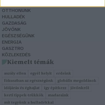
KERTEM
OTTHONUNK
HULLADÉK
GAZDASÁG
JÖVŐNK
EGÉSZSÉGÜNK
ENERGIA
GASZTRO
KÖZLEKEDÉS
Kiemelt témák
aszály ellen
egyél helyit
erdeink
fókuszban az egészségünk
globális megoldások
időjárás és éghajlat
így építkezz
jövőnkről
kerti tippek-trükkök
madaraink
mit tegyünk a hulladékkal