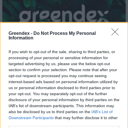
Greendex -
Do Not Process My Personal
Information
If you wish to opt-out of the sale, sharing to third parties, or
processing of your personal or sensitive information for
targeted advertising by us, please use the below opt-out
section to confirm your selection. Please note that after your
opt-out request is processed you may continue seeing
interest-based ads based on personal information utilized by
Vilmos herceg klímavédelmi díjat
us or personal information disclosed to third parties prior to
alapított
your opt-out. You may separately opt-out of the further
disclosure of your personal information by third parties on the
Szemle
IAB’s list of downstream participants. This information may
also be disclosed by us to third parties on the
IAB’s List of
Downstream Participants
that may further disclose it to other
Idén is díjazzák a klímabarát
third parties.
településeket!