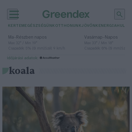
KERTEM
EGÉSZSÉGÜNK
OTTHONUNK
JÖVŐNK
ENERGIA
HULLA
–
–
Ma
Részben napos
Vasárnap
Napos
Max 32° / Min 19°
Max 33° / Min 18°
Csapadék: 5% (0 mm)
Szél: 9 km/h
Csapadék: 0% (0 mm)
Szél: 
időjárási adatok:
koala