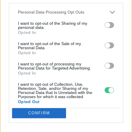
Veszélyeztetett faj lett a koala
third parties.
Greendex Szemle
Personal Data Processing Opt Outs
I want to opt-out of the Sharing of my
personal data.
Opted In
Nagyobb figyelem fordul a koalák
I want to opt-out of the Sale of my
védelmére
Personal Data.
Opted In
Greendex Szemle
I want to opt-out of processing my
Personal Data for Targeted Advertising.
Opted In
Az ausztrálok mindent
megtesznek, hogy megmentsék az
I want to opt-out of Collection, Use,
Retention, Sale, and/or Sharing of my
ikonikus erszényesüket
Personal Data that Is Unrelated with the
Purposes for which it was collected.
Greendex szemle
Opted Out
CONFIRM