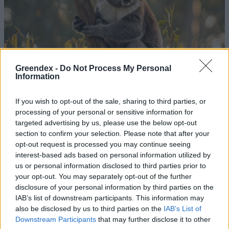
Greendex -
Do Not Process My Personal
Information
If you wish to opt-out of the sale, sharing to third parties, or
processing of your personal or sensitive information for
targeted advertising by us, please use the below opt-out
section to confirm your selection. Please note that after your
opt-out request is processed you may continue seeing
Eukaliptusz – Hagyjuk a
interest-based ads based on personal information utilized by
us or personal information disclosed to third parties prior to
koaláknak, vagy nekünk is jól
your opt-out. You may separately opt-out of the further
jöhet?
disclosure of your personal information by third parties on the
IAB’s list of downstream participants. This information may
Lonkay Márta
also be disclosed by us to third parties on the
IAB’s List of
Downstream Participants
that may further disclose it to other